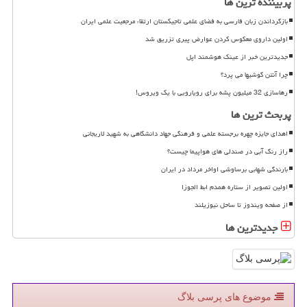
پربیننده ترین ها
بازگرداندن زبان فارسی به فضای علمی تاجیکستان ارتقاء مرجعیت علمی ایران
اولین داروی معکوس کردن عوارض پیری تزریق شد
جدیدترین خبر از عینک هوشمند اپل
چرا آنتن گوشیها می پرد؟
رهاسازی 32 میلیون پشه برای رویارویی با یک ویروس!
پربحث ترین ها
اهدای جایزه چهره برجسته علمی و فرهنگی جهاد دانشگاهی به شهید لاریجانی
راز رنگ آبی در صندلی های هواپیما چیست؟
بارندگی شهابی برساوشی اواخر مرداد در ایران
اولین تصویر از ستاره همدم ابط الجوزا
از صفحه ویندوز تا ساحل نیوزیلند
جدیدترین ها
موضوع های پرسی بلاگ