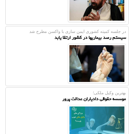
در جلسه كمیته كشوری ایمن سازی با واكسن مطرح شد
سیستم رصد بیماریها در کشور ارتقا یابد
بهترین وکیل ملکی؛
موسسه حقوقی دادیاران عدالت پرور