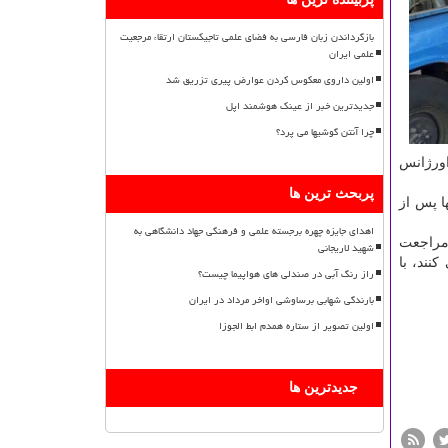
بازگرداندن زبان فارسی به فضای علمی تاجیکستان ارتقاء مرجعیت
علمی ایران
اولین داروی معکوس کردن عوارض پیری تزریق شد
جدیدترین خبر از عینک هوشمند اپل
چرا آنتن گوشیها می پرد؟
وامل اورژانس
پربحث ترین ها
ا پس از
اهدای جایزه چهره برجسته علمی و فرهنگی جهاد دانشگاهی به
 مراجعت
شهید لاریجانی
نند، با
راز رنگ آبی در صندلی های هواپیما چیست؟
بارندگی شهابی برساوشی اواخر مرداد در ایران
اولین تصویر از ستاره همدم ابط الجوزا
جدیدترین ها