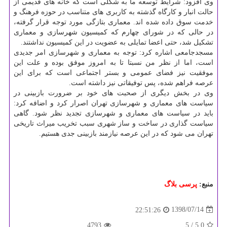
وی افزود: شرایط توسعه ما به شكلی است كه خانه های قدیمی از
حالت انبار و كارگاه گذشته به كاربری های متناسب در حوزه فرهنگ و
خدمت سوق داده شده اند. معماری بتازگی مورد توجه قرار گرفته،
در حالی كه در شورای چهارم كه كمیسیون شهرسازی و معماری
تشكیل شد، حتی اعضا تمایلی به عضویت در این كمیسیون نداشتند.
مسجدجامعی اشاره كرد: توجه به معماری و شهرسازی امر جدیدی
است، اما از نظر من نسبتا تا به امروز موفق بوده و علت این
موفقیت نیز فضای عمومی و بستر اجتماعی است كه برای این
عرصه فراهم شده، پس توفیقاتی نیز داشته است.
وی در بخش دیگری از صحبت های خود بر ضرورت بازبینی در
سیاست های معماری و شهرسازی تهران اصرار كرد و اضافه كرد:
باید در سیاست های معماری و شهرسازی تجدید نظر شود. گاهی
سیاست گذاری در ساخت و ساز شهری سبب تخریب میراث تاریخی
تهران می شود كه در این عرصه نیازمند بازبینی جدی هستیم.
منبع:
پرسی بلاگ
1398/07/14
22:51:26
4793
/ 5
5.0