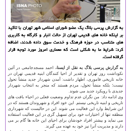
به گزارش پرسی بلاگ یك عضو شورای اسلامی شهر تهران با تاكید
بر اینكه خانه های قدیمی تهران از حالت انبار و كارگاه به كاربری
های متناسب در حوزه فرهنگ و خدمت سوق داده شدند، اضافه
كرد: شرایط ما به شكلی است كه معماری امروز مورد توجه قرار
گرفته است.
به گزارش پرسی بلاگ به نقل از ایسنا،
احمد مسجدجامعی در آئین
نكوداشت روز تهران و تقدیر از احیا كنندگان ابنیه قدیمی تهران در
خانه تاریخی فاموری، اظهار داشت: آمدن شهردار جدید منشأ تحول
نیست؛ بلكه منشأ تحول، مردم هستند كه منجر به انتخاب شهردار
جدیدی با رویكرد جدید می شوند.
وی ادامه داد: من نگران عدم تداوم وضعیت فعلی در احیاء بافت های
تاریخی و ابنیه تاریخی نیستم. این خود افراد و شهروندان هستند كه در
این شرایط وارد این فعالیت می شوند. این در حالیست كه شهرداری
منطقه تنها از اختیارات خود برای تسهیل گری در این فعالیت استفاده
می نماید و بیشتر افراد خودشان برای احیای این خانه ها گام بر می
دارند و مدیریت آنرا نیز خود به عهده می گیرند.