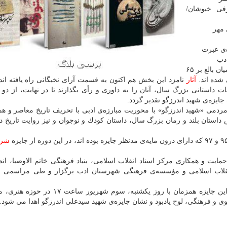
ی خبوشان/
 مهر
‌ی عبرت
دب
بالغ بر ۶۵
شده اند.
آثار
نامزد این بخش هم اكنون به قسمت آرای نخبگانی راه یافته اند
ات داستانی بزرگ سال، آنان را به داوری و رأی بگذارند تا در نهایت، از دو 
 جایزه‌ی شهید اندرزگو تقدیر گردد.
مردمی «شهید اندرزگو» با محوریت مبارزه‌ی ادبی با تحریف تاریخ معاصر و ه
داستان بلند و رمان بزرگ سال، داستان كودك و نوجوان و نیز روایت تاریخ د
شر
مایت و همكاری مركز اسناد انقلاب اسلامی، بنیاد فرهنگی خاتم الاوصیا، ان
 انقلاب اسلامی و مؤسسه‌ی فرهنگی شهرستان ادب برگزار و طی مراسمی ن
برگزیدگان جایزه‌ی شهید اندرزگو در آیین سالانه‌ی اهدای این جایزه همزمان با روز یكشنبه، 
نوی و فرهنگی، لوح یادبود و نشان جایزه‌ی شهید سیدعلی اندرزگو اهدا می شود.