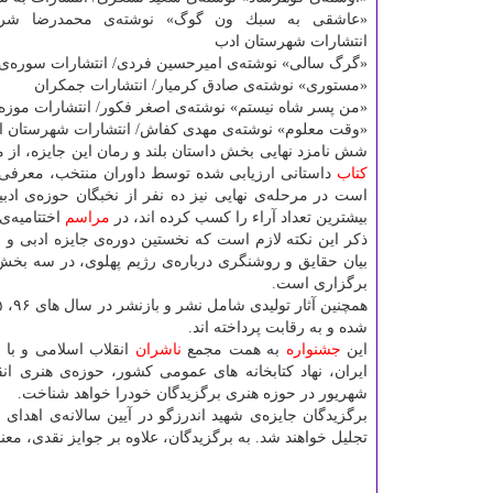
«عاشقی به سبك ون گوگ» نوشته‌ی محمدرضا شرف
انتشارات شهرستان ادب
«گرگ سالی» نوشته‌ی امیرحسین فردی/ انتشارات سوره‌ی
«مستوری» نوشته‌ی صادق كرمیار/ انتشارات جمكران
«من پسر شاه نیستم» نوشته‌ی اصغر فكور/ انتشارات موزه
«وقت معلوم» نوشته‌ی مهدی كفاش/ انتشارات شهرستان ا
شش نامزد نهایی بخش داستان بلند و رمان این جایزه، از میان 
كتاب
داستانی ارزیابی شده توسط داوران منتخب، معرفی 
است در مرحله‌ی نهایی نیز ده نفر از نخبگان حوزه‌ی ادبی
بیشترین تعداد آراء را كسب كرده اند، در
مراسم
اختتامیه‌ی
ذكر این نكته لازم است كه نخستین دوره‌ی جایزه ادبی و 
بیان حقایق و روشنگری درباره‌ی رژیم پهلوی، در سه بخش 
برگزاری است.
همچنین آثار تولیدی شامل نشر و بازنشر در سال های ۹۶، ۹۵ و ۹۷ كه دارای درون مایه‌ی مدنظر جایزه بوده اند، در این دوره از جایزه
شده و به رقابت پرداخته اند.
این
جشنواره
به همت مجمع
ناشران
انقلاب اسلامی و با ح
ایران، نهاد كتابخانه های عمومی كشور، حوزه‌ی هنری
شهریور در حوزه هنری برگزیدگان خودرا خواهد شناخت.
تجلیل خواهند شد. به برگزیدگان، علاوه بر جوایز نقدی، مع