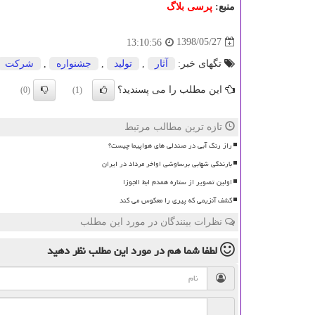
منبع:
پرسی بلاگ
1398/05/27
13:10:56
تگهای خبر:
آثار
,
تولید
,
جشنواره
,
شركت
این مطلب را می پسندید؟
(0)
(1)
تازه ترین مطالب مرتبط
راز رنگ آبی در صندلی های هواپیما چیست؟
بارندگی شهابی برساوشی اواخر مرداد در ایران
اولین تصویر از ستاره همدم ابط الجوزا
کشف آنزیمی که پیری را معکوس می کند
نظرات بینندگان در مورد این مطلب
لطفا شما هم
در مورد این مطلب
نظر دهید