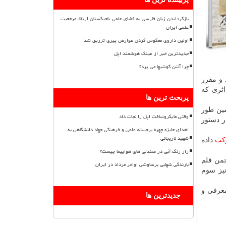
بازگرداندن زبان فارسی به فضای علمی تاجیکستان ارتقاء مرجعیت
علمی ایران
اولین داروی معکوس کردن عوارض پیری تزریق شد
جدیدترین خبر از عینک هوشمند اپل
چرا آنتن گوشیها می پرد؟
 و مقرر
اثری كه
پربحث ترین ها
مین طور
وقتی مایکروسافت اپل را نجات داد
ر دستور
اهدای جایزه چهره برجسته علمی و فرهنگی جهاد دانشگاهی به
شهید لاریجانی
كت
داده
راز رنگ آبی در صندلی های هواپیما چیست؟
جمن قلم
بارندگی شهابی برساوشی اواخر مرداد در ایران
یز سوم
سوم شهریور ساعت ۱۷ در حوزه هنری، معرفی و
جدیدترین ها