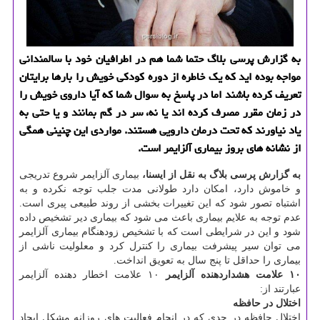
به گزارش پرسی بلاگ حتما شما هم در اطرافیان خود با سالمندانی
مواجه بوده اید كه یك خاطره از دوره كودكی خویش را بارها برایتان
تعریف كرده باشند اما در پاسخ به سوال شما كه آیا داروی خویش را
در زمان مقرر مصرف كرده اند یا نه، سر در گم بمانند و یا حتی به
یاد نیاورند كه تحت درمان دارویی هستند. مواردی این چنینی همگی
از نشانه های بروز بیماری آلزایمر است.
به گزارش پرسی بلاگ به نقل از ایسنا،
بیماری آلزایمر شروع تدریجی
و خاموش دارد، امكان دارد طولانی مدت جلب توجه نكرده و به
اشتباه تصور شود كه این تغییرات بخشی از روند طبیعی پیری است.
عدم توجه به علایم بیماری باعث می شود كه بیماری دیر تشخیص داده
شود و این در شرایطی است كه با تشخیص زودهنگام بیماری آلزایمر
می توان سیر پیشرفت بیماری را كنترل كرد و معلولیت ناشی از
بیماری را حداقل تا پنج سال به تعویق انداخت.
۱۰ علامت هشداردهنده آلزایمر
۱۰ علامت اخطار دهنده آلزایمر
عبارتند از:
اختلال در حافظه
اختلال حافظه در حدی كه در انجام فعالیت های روزانه مشكل ایجاد