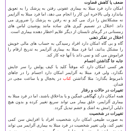
ضعف یا كاهش قضاوت
امكان دارد فرد مبتلا به بیماری عفونی رفتن به پزشك را به تعویق
بیاندازد ولی بالاخره این كار را انجام می دهد، اما فرد مبتلا به آلزایمر
نه مشكلاتش را درك می كند و نه رفتن به پزشك را ضروری می
داند. اختلال در تصمیم گیری های ساده مانند پوشیدن لباس های
زمستانی در گرمای تابستان از دیگر علایم اخطار دهنده بیماری است.
اختلال در تفكر ذهنی
گاه و بی گاه امكان دارد افراد رسیدگی به حساب های مالی خویش
را مشكل بدانند، اما فرد مبتلا به بیماری آلزایمر به تدریج ارقام را
فراموش می كند و نمی داند با آنها چه كار كند.
جابه جا گذاشتن اجسام
هر كسی امكان دارد كه موقتاً كلید یا كیف پولش را سر جایش
نگذارد، ولی فرد مبتلا به آلزایمر امكان دارد اجسام را در جاهای
نامربوط بگذارد؛ مثلا گذاشتن
كتاب
در یخچال و یا ساعت مچی در
قندان.
تغییرات در حالات و رفتار
همه امكان دارد گهگاهی غمگین و یا بداخلاق باشند، اما در فرد مبتلا به
بیماری آلزایمر، خلق بیمار می تواند سریع تغییر كرده و بدون هیچ
دلیلی آرامش به اشك و خشم تبدیل گردد.
تغییرات در شخصیت
به صورت طبیعی امكان دارد شخصیت افراد با افزایش سن كمی
تغییر كند، ولی تغییر شخصیت در فرد مبتلا به بیماری آلزایمر می تواند