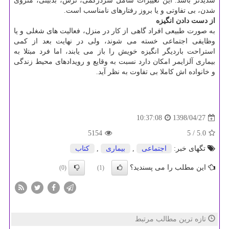
شدیدتر باشد. این تغییرات شامل سردرگمی، ترس، بدبینی، منزوی
شدن، بی تفاوتی و یا بروز رفتارهای نامناسب است.
از دست دادن انگیزه
به صورت طبیعی افراد گاهی از كار در منزل، فعالیت های شغلی و یا
وظایفی اجتماعی خسته می شوند، ولی در نهایت بعد از كمی
استراحت باردیگر انگیزه خویش را باز می یابند، اما فرد مبتلا به
بیماری آلزایمر امكان دارد نسبت به وقایع و رویدادهای محیط زندگی
و خانواده اش كاملا بی تفاوت به نظر آید.
1398/04/27
10:37:08
5154
/ 5
5.0
تگهای خبر:
اجتماعی
,
بیماری
,
كتاب
این مطلب را می پسندید؟
(0)
(1)
تازه ترین مطالب مرتبط