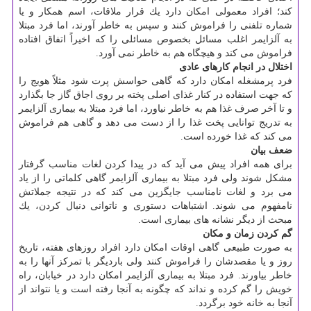
كند؛ افراد معمولی امكان دارد یك قرار ملاقات، اسم همكار و یا
شماره تلفنی را فراموش كنند و سپس به خاطر آورند، اما فرد مبتلا
به آلزایمر اغلب مسائل بخصوص مسائلی را كه اخیراً اتفاق افتاده
فراموش می كند و هیچگاه هم به خاطر نمی آورد.
اختلال در انجام كارهای عادی
فرد پرمشغله امكان دارد كه گاهی حواسش پرت شود مثلاً هویج را
كه جهت استفاده در كنار غذای اصلی پخته بر روی اجاق گاز جا بگذارد
و تا آخر صرف غذا هم به خاطر نیاورد، اما فرد مبتلا به بیماری آلزایمر
به تدریج توانایی پخت غذا را از دست می دهد و گاهی هم فراموش
می كند كه غذا خورده است.
ضعف بیان
برای همه افراد پیش می آید كه در پیدا كردن لغات مناسب گرفتار
مشكل شوند ولی فرد مبتلا به بیماری آلزایمر گاهی كلماتی را از یاد
می برد و لغات نامناسب جایگزین می كند كه در نتیجه جملاتش
نامفهوم می شوند. اشتباهات دستوری و ناتوانی دنبال كردن، یك
مبحث از دیگر نشانه های بیماری است.
گم كردن زمان و مكان
به صورت طبیعی گاهی اوقات امكان دارد افراد روزهای هفته، تاریخ
روز و یا مقصدشان را فراموش كنند ولی باردیگر با تمركز آنها را به
خاطر بیاورند. فرد مبتلا به بیماری آلزایمر امكان دارد در خیابان، راه
خویش را گم كرده و نداند كه چگونه به آنجا رفته است و یا نتواند از
آنجا به خانه خود برگردد.