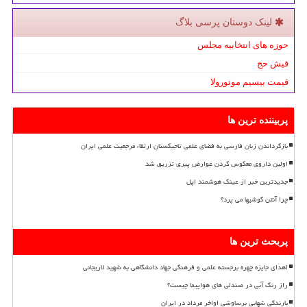
لینک دوستان پرسی بلاگ
حوزه های انتخابیه مجلس
فیش حج
قیمت بیسیم موتورولا
پربیننده ترین ها
بازگرداندن زبان فارسی به فضای علمی تاجیکستان ارتقاء مرجعیت علمی ایران
اولین داروی معکوس کردن عوارض پیری تزریق شد
جدیدترین خبر از عینک هوشمند اپل
چرا آنتن گوشیها می پرد؟
پربحث ترین ها
اهدای جایزه چهره برجسته علمی و فرهنگی جهاد دانشگاهی به شهید لاریجانی
راز رنگ آبی در صندلی های هواپیما چیست؟
بارندگی شهابی برساوشی اواخر مرداد در ایران