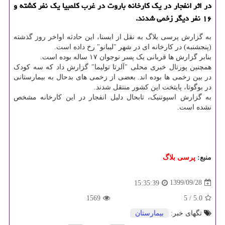
در اثر انفجار در یک کارخانه باروت در غرب کلمبیا یک نفر کشته و
۱۶ نفر دیگر زخمی شدند.
به گزارش پرسی بلاگ به نقل از ایسنا، این حادثه اواخر روز گذشته
(پنجشنبه) در کارخانه ای در شهر "لیبانو" رخ داده است.
بنابر گزارش ها قربانی یک پسر نوجوان ۱۷ ساله بوده است.
همچنین پورتال خبری محلی "آلرتا تولیما" گزارش داد که سه کودک
در بین زخمی ها بوده اند. بعضی از زخمی های بدحال به بیمارستانی
در بوگوتا، پایتخت این کشور منتقل شدند.
به گزارش اسپوتنیک، تابحال دلیل انفجار در این کارخانه مشخص
نشده است.
منبع:
پرسی بلاگ
1399/09/28
15:35:39
1569
/ 5
5.0
تگهای خبر:
بیمارستان