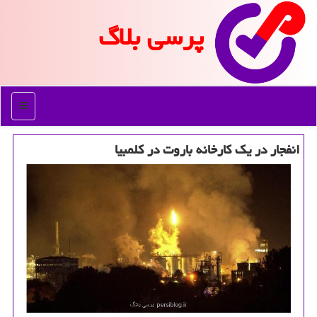
پرسی بلاگ
منو
انفجار در یك كارخانه باروت در كلمبیا