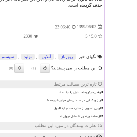
حذف گردیده
است.
1399/06/02
23:06:40
2330
/ 5
5.0
تگهای خبر:
رپورتاژ
,
آنلاین
,
تولید
,
سیستم
این مطلب را می پسندید؟
(0)
(1)
تازه ترین مطالب مرتبط
وقتی مایکروسافت اپل را نجات داد
راز رنگ آبی در صندلی های هواپیما چیست؟
اولین تصویر از ستاره همدم ابط الجوزا
از صفحه ویندوز تا ساحل نیوزیلند
نظرات بینندگان در مورد این مطلب