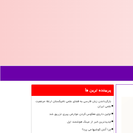
پربیننده ترین ها
بازگرداندن زبان فارسی به فضای علمی تاجیکستان ارتقاء مرجعیت
علمی ایران
اولین داروی معکوس کردن عوارض پیری تزریق شد
جدیدترین خبر از عینک هوشمند اپل
چرا آنتن گوشیها می پرد؟