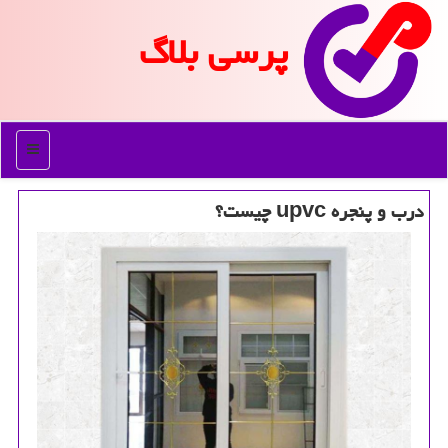
پرسی بلاگ
منو
درب و پنجره upvc چیست؟