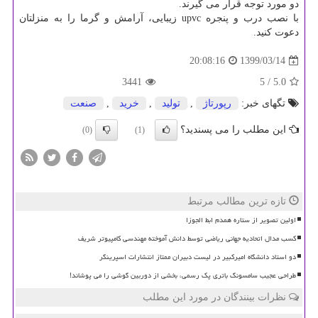
دو مورد توجه قرار می گیرند.
با نصب درب و پنجره upvc زیبایی، آرامش و گرما را به منزلتان
دعوت کنید.
1399/03/14
20:08:16
3441
/ 5
5.0
تگهای خبر:
رپورتاژ
,
تولید
,
خرید
,
صنعت
این مطلب را می پسندید؟
(0)
(1)
تازه ترین مطالب مرتبط
اولین تصویر از ستاره همدم ابط الجوزا
کسب مدال اتحادیه جهانی ریاضی توسط دانش آموخته مهندسی کامپیوتر شریف
دو استاد دانشگاه امیرکبیر در لیست دبیران ممتاز انتشارات اسپرینگر
طراحی عجیب سامسونگ باتری پک رسمی، بخشی از دوربین گوشی را می پوشاند!
نظرات بینندگان در مورد این مطلب