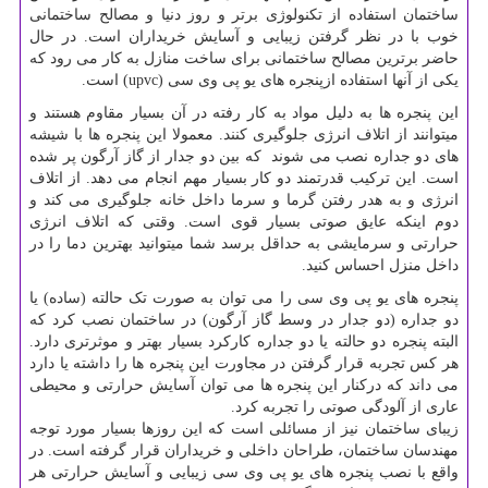
ساختمان استفاده از تکنولوژی برتر و روز دنیا و مصالح ساختمانی
خوب با در نظر گرفتن زیبایی و آسایش خریداران است. در حال
حاضر برترین مصالح ساختمانی برای ساخت منازل به کار می رود که
یکی از آنها استفاده ازپنجره های یو پی وی سی (upvc) است.
این پنجره ها به دلیل مواد به کار رفته در آن بسیار مقاوم هستند و
میتوانند از اتلاف انرژی جلوگیری کنند. معمولا این پنجره ها با شیشه
های دو جداره نصب می شوند که بین دو جدار از گاز آرگون پر شده
است. این ترکیب قدرتمند دو کار بسیار مهم انجام می دهد. از اتلاف
انرژی و به هدر رفتن گرما و سرما داخل خانه جلوگیری می کند و
دوم اینکه عایق صوتی بسیار قوی است. وقتی که اتلاف انرژی
حرارتی و سرمایشی به حداقل برسد شما میتوانید بهترین دما را در
داخل منزل احساس کنید.
پنجره های یو پی وی سی را می توان به صورت تک حالته (ساده) یا
دو جداره (دو جدار در وسط گاز آرگون) در ساختمان نصب کرد که
البته پنجره دو حالته یا دو جداره کارکرد بسیار بهتر و موثرتری دارد.
هر کس تجربه قرار گرفتن در مجاورت این پنجره ها را داشته یا دارد
می داند که درکنار این پنجره ها می توان آسایش حرارتی و محیطی
عاری از آلودگی صوتی را تجربه کرد.
زیبای ساختمان نیز از مسائلی است که این روزها بسیار مورد توجه
مهندسان ساختمان، طراحان داخلی و خریداران قرار گرفته است. در
واقع با نصب پنجره های یو پی وی سی زیبایی و آسایش حرارتی هر