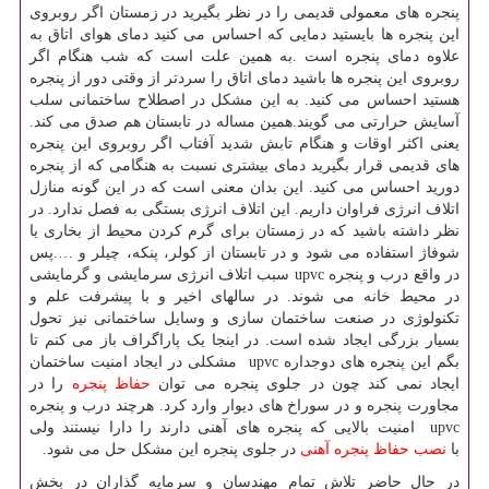
پنجره های معمولی قدیمی را در نظر بگیرید در زمستان اگر روبروی
این پنجره ها بایستید دمایی که احساس می کنید دمای هوای اتاق به
علاوه دمای پنجره است .به همین علت است که شب هنگام اگر
روبروی این پنجره ها باشید دمای اتاق را سردتر از وقتی دور از پنجره
هستید احساس می کنید. به این مشکل در اصطلاح ساختمانی سلب
آسایش حرارتی می گویند.همین مساله در تابستان هم صدق می کند.
یعنی اکثر اوقات و هنگام تابش شدید آفتاب اگر روبروی این پنجره
های قدیمی قرار بگیرید دمای بیشتری نسبت به هنگامی که از پنجره
دورید احساس می کنید. این بدان معنی است که در این گونه منازل
اتلاف انرژی فراوان داریم. این اتلاف انرژی بستگی به فصل ندارد. در
نظر داشته باشید که در زمستان برای گرم کردن محیط از بخاری یا
شوفاژ استفاده می شود و در تابستان از کولر، پنکه، چیلر و ….پس
در واقع درب و پنجره upvc سبب اتلاف انرژی سرمایشی و گرمایشی
در محیط خانه می شوند. در سالهای اخیر و با پیشرفت علم و
تکنولوژی در صنعت ساختمان سازی و وسایل ساختمانی نیز تحول
بسیار بزرگی ایجاد شده است. در اینجا یک پاراگراف باز می کنم تا
بگم این پنجره های دوجداره upvc مشکلی در ایجاد امنیت ساختمان
ایجاد نمی کند چون در جلوی پنجره می توان
حفاظ پنجره
را در
مجاورت پنجره و در سوراخ های دیوار وارد کرد. هرچند درب و پنجره
upvc امنیت بالایی که پنجره های آهنی دارند را دارا نیستند ولی
با
نصب حفاظ پنجره آهنی
در جلوی پنجره این مشکل حل می شود.
در حال حاضر تلاش تمام مهندسان و سرمایه گذاران در بخش