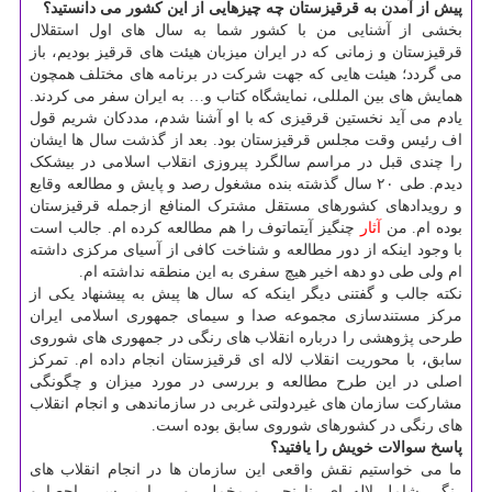
پیش از آمدن به قرقیزستان چه چیزهایی از این کشور می دانستید؟
بخشی از آشنایی من با کشور شما به سال های اول استقلال
قرقیزستان و زمانی که در ایران میزبان هیئت های قرقیز بودیم، باز
می گردد؛ هیئت هایی که جهت شرکت در برنامه های مختلف همچون
همایش های بین المللی، نمایشگاه کتاب و… به ایران سفر می کردند.
یادم می آید نخستین قرقیزی که با او آشنا شدم، مددکان شریم قول
اف رئیس وقت مجلس قرقیزستان بود. بعد از گذشت سال ها ایشان
را چندی قبل در مراسم سالگرد پیروزی انقلاب اسلامی در بیشکک
دیدم. طی ۲۰ سال گذشته بنده مشغول رصد و پایش و مطالعه وقایع
و رویدادهای کشورهای مستقل مشترک المنافع ازجمله قرقیزستان
بوده ام. من
آثار
چنگیز آیتماتوف را هم مطالعه کرده ام. جالب است
با وجود اینکه از دور مطالعه و شناخت کافی از آسیای مرکزی داشته
ام ولی طی دو دهه اخیر هیچ سفری به این منطقه نداشته ام.
نکته جالب و گفتنی دیگر اینکه که سال ها پیش به پیشنهاد یکی از
مرکز مستندسازی مجموعه صدا و سیمای جمهوری اسلامی ایران
طرحی پژوهشی را درباره انقلاب های رنگی در جمهوری های شوروی
سابق، با محوریت انقلاب لاله ای قرقیزستان انجام داده ام. تمرکز
اصلی در این طرح مطالعه و بررسی در مورد میزان و چگونگی
مشارکت سازمان های غیردولتی غربی در سازماندهی و انجام انقلاب
های رنگی در کشورهای شوروی سابق بوده است.
پاسخ سوالات خویش را یافتید؟
ما می خواستیم نقش واقعی این سازمان ها در انجام انقلاب های
رنگی شامل لاله ای، نارنجی و مخملی و… را بررسی، احصا و