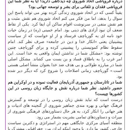
درباره فروپاشی اتحاد شوروی چه دیدگاهی دارید؟ آیا به نظر شما این
فروپاشی فقدان و تلفاتی برای بشر و توسعه جهانی بود؟
یقیناً کسی که در اتحاد شوروی زندگی کرده بهتر می تواند پاسخ این
سوال را بدهد، اما من فکر می کنم اتحاد شوروی هم نقش مثبت و
هم نقش منفی در سرنوشت اقوام ساکن آن ایفا کرد. یکی از نقاط
ضعف آن نبود آزادی های دینی بود. امام خمینی (ره) در زمان حیات
خود نامه ای به گورباچف فرستاد و از او خواست که از سیاست
پیشینیان یعنی «انکار خدا و دین در جامعه» صرف نظر کند. امام
سقوط نظام کمونیستی را پیشبینی کرده و برای گورباچف چنین
نوشته بود: «مشکل شما در نداشتن ایمان واقعی به خدا است. این
امر غرب را به باطلاق فساد و بن بست می کشاند. مشکل اصلی
شما در مبارزه طولانی و بی هدف ضد خدا بعنوان منشأ اصلی هستی
است.» گورباچف زمانی اصلاحات را شروع کرد که دیگر دیر شده
بود.
شما در تاتارستان و جمهوری آذربایجان فعالیت نموده و در اوکراین هم
حضور داشتید. نظر شما درباره نقش و جایگاه زبان روسی در این
کشورها چیست؟
درست است که نباید نقش زبان روسی را در توسعه و گسترش
فرهنگ جهانی و بهره مندی جماهیر شوروی از گنجینه های ادبیات و
هنر جهانی را انکار کرد، به هر حال دستاوردهای فرهنگی شوروی از
میراث و دستاوردهای تمامی بشریت بشمار می رود.
منطقه آسیای مرکزی جایگاهی مهم در استراتژی و دکترین سیاست
خارجی کشور ما دارد. با وجود اینکه ایران مرز جغرافیایی مشترک با