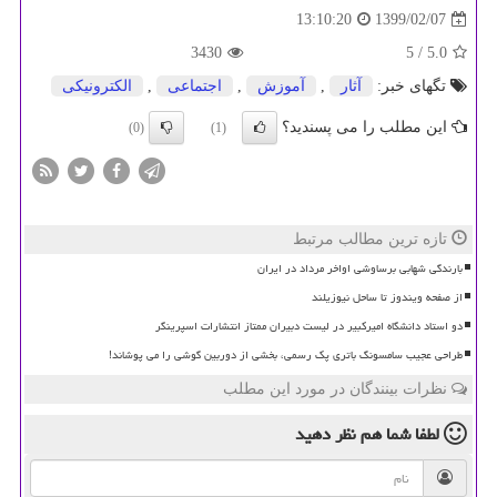
1399/02/07
13:10:20
3430
/ 5
5.0
تگهای خبر:
آثار
,
آموزش
,
اجتماعی
,
الكترونیكی
این مطلب را می پسندید؟
(0)
(1)
تازه ترین مطالب مرتبط
بارندگی شهابی برساوشی اواخر مرداد در ایران
از صفحه ویندوز تا ساحل نیوزیلند
دو استاد دانشگاه امیرکبیر در لیست دبیران ممتاز انتشارات اسپرینگر
طراحی عجیب سامسونگ باتری پک رسمی، بخشی از دوربین گوشی را می پوشاند!
نظرات بینندگان در مورد این مطلب
لطفا شما هم
نظر دهید