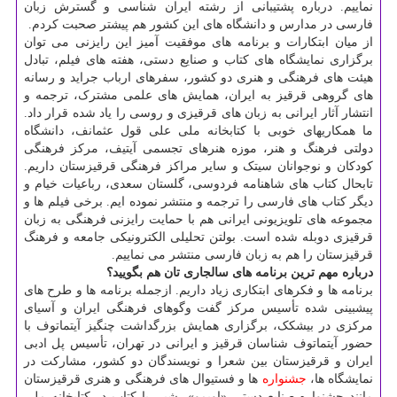
نماییم. درباره پشتیبانی از رشته ایران شناسی و گسترش زبان
فارسی در مدارس و دانشگاه های این کشور هم پیشتر صحبت کردم.
از میان ابتکارات و برنامه های موفقیت آمیز این رایزنی می توان
برگزاری نمایشگاه های کتاب و صنایع دستی، هفته های فیلم، تبادل
هیئت های فرهنگی و هنری دو کشور، سفرهای ارباب جراید و رسانه
های گروهی قرقیز به ایران، همایش های علمی مشترک، ترجمه و
انتشار آثار ایرانی به زبان های قرقیزی و روسی را یاد شده قرار داد.
ما همکاریهای خوبی با کتابخانه ملی علی قول عثمانف، دانشگاه
دولتی فرهنگ و هنر، موزه هنرهای تجسمی آیتیف، مرکز فرهنگی
کودکان و نوجوانان سیتک و سایر مراکز فرهنگی قرقیزستان داریم.
تابحال کتاب های شاهنامه فردوسی، گلستان سعدی، رباعیات خیام و
دیگر کتاب های فارسی را ترجمه و منتشر نموده ایم. برخی فیلم ها و
مجموعه های تلویزیونی ایرانی هم با حمایت رایزنی فرهنگی به زبان
قرقیزی دوبله شده است. بولتن تحلیلی الکترونیکی جامعه و فرهنگ
قرقیزستان را هم به زبان فارسی منتشر می نماییم.
درباره مهم ترین برنامه های سالجاری تان هم بگویید؟
برنامه ها و فکرهای ابتکاری زیاد داریم. ازجمله برنامه ها و طرح های
پیشبینی شده تأسیس مرکز گفت وگوهای فرهنگی ایران و آسیای
مرکزی در بیشکک، برگزاری همایش بزرگداشت چنگیز آیتماتوف با
حضور آیتماتوف شناسان قرقیز و ایرانی در تهران، تأسیس پل ادبی
ایران و قرقیزستان بین شعرا و نویسندگان دو کشور، مشارکت در
نمایشگاه ها،
جشنواره
ها و فستیوال های فرهنگی و هنری قرقیزستان
مانند جشنواره صنایع دستی «اویمو»، شبی با کتاب در کتابخانه ملی