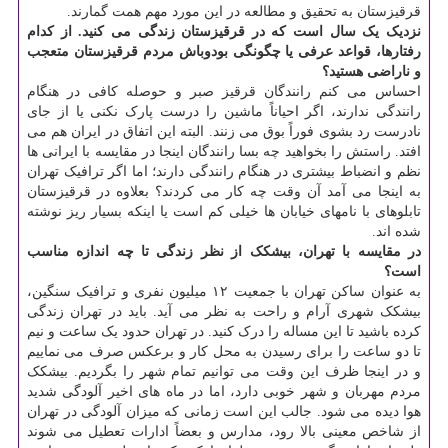
قرقیزستان به تحقیق و مطالعه در این مورد مهم همت گمارند.
نزدیک یک سال است که در قرقیزستان زندگی می کنید. از کدام
رفتارها، قواعد عرفی یا چگونگی بودوباش مردم قرقیزستان متعجب
و ناراضی هستید؟
احساس می کنم رانندگان قرقیز صبر و حوصله کافی در هنگام
رانندگی ندارند، اگر احیاناً ماشین را درست پارک نکنی یا از جای
نادرست رد بشوی فوراً بوق می زنند. البته این اتفاق در ایران هم می
افتد. راستش را بخواهید چه بسا رانندگان اینجا در مقایسه با ایرانی ها
نظم و انضباط بیشتری در هنگام رانندگی دارند؛ اما اگر ترافیک تهران
به اینجا می آمد آن وقت چه کار می کردند؟ بعلاوه در قرقیزستان
تابلوهای با نامهای خیابان ها خیلی کم است یا اینکه بسیار ریز نوشته
شده اند.
در مقایسه با تهران، بیشکک از نظر زندگی تا چه اندازه مناسب
است؟
به عنوان ساکن تهران با جمعیت ۱۲ میلیون نفری و ترافیک سنگین،
بیشکک شهری آرام و راحت به نظر می آید. باید در تهران زندگی
کرده باشید تا این مساله را درک کنید. در تهران حدود یک ساعت و نیم
تا دو ساعت را برای رسیدن به محل کار و برعکس صرف می نماییم
و در اینجا ظرف این وقت می توانیم تمام شهر را بگردیم. بیشکک
مردم مهربان و شهر خوبی دارد، اما در ماه های اخیر آلودگی شدید
هوا دیده می شود. جالب این است زمانی که میزان آلودگی در تهران
از شاخص معینی بالا رود، مدارس و بعضاً ادارات تعطیل می شوند