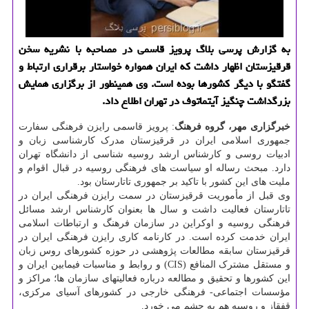
به گزارش پرسی بلاگ پرویز قاسمی در مصاحبه با نشریه سخن
قرقیزستان اظهار داشت كه ایران همواره خواستار برقراری ارتباط و
گفتگو با دیگر كشورها بوده است. وی همینطور از برگزاری همایش
بزرگداشت چنگیز آیتماتوف در تهران اطلاع داد.
خبرگزاری مهر، گروه فرهنگ
: پرویز قاسمی رایزن فرهنگی سفارت
جمهوری اسلامی ایران در قرقیزستان مدرک کارشناسی زبان و
ادبیات روسی و کارشناس ارشد روسیه شناسی از دانشگاه تهران
دارد. مبحث رساله او سیاست های فرهنگی روسیه در قبال اقوام و
ملیت های این کشور با تاکید بر جمهوری تاتارستان بود.
وی قبل از مأموریت قرقیزستان در سمت رایزن فرهنگی ایران در
تاتارستان فعالیت داشت و سال ها بعنوان کارشناس ارشد مسائل
فرهنگی روسیه و اوکراین در سازمان فرهنگ و ارتباطات اسلامی
ایران خدمت کرده است. در کارنامه کاری رایزن فرهنگی ایران در
قرقیزستان سابقه مطالعات پژوهشی در حوزه کشورهای روس زبان
و مستقل مشترک المنافع (CIS) و روابط و مناسبات فیمابین ایران و
این کشورها و تحقیق و مطالعه درباره فعالیتهای سازمان ها؛ مراکز و
مؤسسات اجتماعی- فرهنگی خارجی در کشورهای آسیای مرکزی،
قفقاز و روسیه هم به چشم می خورد.