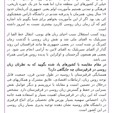
خیلی از کشورهای این منطقه ندارد اما همه ما جز یک حوزه تاریخی،
فرهنگی و تمدنی هستیم مأموریت اولم یعنی جمهوری آذربایجان حدود
۱۷ سال پیش، همزمان با پذیرفته شدنم در دانشگاه تاراس شفچنکوی
کی یف بود. اگر از این مأموریت بخواهم برای شما بگویم باید اشاره
کنم که آن زمان زبان روسی کاربرد بیشتری نسبت به امروز داشته
است.
روند کسب استقلال سبب احیای زبان های بومی، انتقال خط الفبا از
سیریلیک به الفبای ملی شد و نقش زبان روسی با گذشت زمان
کمرنگ تر شده است. در بعضی جمهوری ها مانند قزاقستان این روند
گذار از الفبای سیریلیک به الفبای لاتین به آرامی انجام می شود. در
بعضی هم همچون گرجستان و اوکراین با پدیده روس هراسی همراه
می باشد.
در مقام مقایسه با کشورهای یاد شده بگویید که به نظرتان زبان
روسی در قرقیزستان چه جایگاهی دارد؟
همسایگی قرقیزستان با روسیه در طول چندین قرن، جمعیت قابل
توجه روس زبان، ارتباطات اقتصادی، علایق مشترک و همکاریهای فی
درخلال در تضمین امنیت و مقابله با تروریسم و دیگر عوامل نقش
بسزایی در حفظ و گسترش زبان روسی در قرقیزستان دارد. مشخص
است که این زبان در قرقیزستان اهمیت بسیار و استفاده همه جانبه
دارد. اختصاص سهمیه بسیار بورس های تحصیلی برای اتباع قرقیزی
در دانشگاه های روسیه نشان دهنده توجیه پذیری بسیار زبان روسی
در این کشور است.