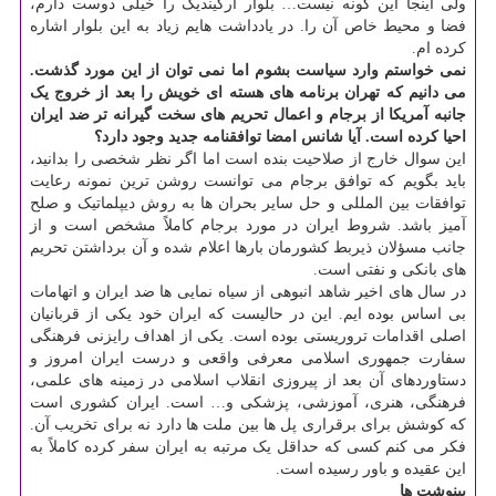
ولی اینجا این گونه نیست… بلوار ارکیندیک را خیلی دوست دارم،
فضا و محیط خاص آن را. در یادداشت هایم زیاد به این بلوار اشاره
کرده ام.
نمی خواستم وارد سیاست بشوم اما نمی توان از این مورد گذشت.
می دانیم که تهران برنامه های هسته ای خویش را بعد از خروج یک
جانبه آمریکا از برجام و اعمال تحریم های سخت گیرانه تر ضد ایران
احیا کرده است. آیا شانس امضا توافقنامه جدید وجود دارد؟
این سوال خارج از صلاحیت بنده است اما اگر نظر شخصی را بدانید،
باید بگویم که توافق برجام می توانست روشن ترین نمونه رعایت
توافقات بین المللی و حل سایر بحران ها به روش دیپلماتیک و صلح
آمیز باشد. شروط ایران در مورد برجام کاملاً مشخص است و از
جانب مسؤلان ذیربط کشورمان بارها اعلام شده و آن برداشتن تحریم
های بانکی و نفتی است.
در سال های اخیر شاهد انبوهی از سیاه نمایی ها ضد ایران و اتهامات
بی اساس بوده ایم. این در حالیست که ایران خود یکی از قربانیان
اصلی اقدامات تروریستی بوده است. یکی از اهداف رایزنی فرهنگی
سفارت جمهوری اسلامی معرفی واقعی و درست ایران امروز و
دستاوردهای آن بعد از پیروزی انقلاب اسلامی در زمینه های علمی،
فرهنگی، هنری، آموزشی، پزشکی و… است. ایران کشوری است
که کوشش برای برقراری پل ها بین ملت ها دارد نه برای تخریب آن.
فکر می کنم کسی که حداقل یک مرتبه به ایران سفر کرده کاملاً به
این عقیده و باور رسیده است.
پینوشت ها