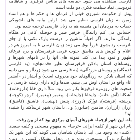
فارسی مشاهده می شود. حماسه های ماناس قرقیزی و شاهنامه
فردوسی نماد شباهت فکری دو ملت است.
پیش از حکومت شوروی خیلی از فرمان ها و حکم ها و هم اسناد
زمین به زبان فارسی تنظیم می شد. اولین بیانیه های بلشویکی
خطاب به مردمان این منطقه هم به زبان فارسی ترجمه شده بود.
احساس می کنم رانندگان قرقیز صبر و حوصله کافی در هنگام
رانندگی ندارند، اگر احیاناً ماشین را درست پارک نکنی یا از جای
نادرست رد بشوی فوراً بوق می زنند زبان فارسی تا به امروز هم در
اعلام و گویش های مناطق جنوب غربی قرقیزستان و دره فرغانه
ظهور و نمود پیدا می کند. نمونه های آنها را در نامهای شهرها و
روستاهای استان بادکن قرقیزستان نظیر «قدمجای» (به فارسی
قدمگاه) و روستای «زردآلی» (به فارسی می شود زردآلو و می دانیم
که استان بادکن به زردآلوهای خود معروف است) و آبشار در «آبشیر
آتا» واقع در استان اوش می بینیم. صدها واژه دارای ریشه فارسی در
صحبت های روزمره قرقیزها بکار می رود، مثلاً داری خانا (داروخانه)،
آشکانا (آش خانه)، چایخانا (چایخانه)، پیغمبر (پیغمبر)، کوچو (کوچه)،
پریشته (فرشته)، توزُک (دوزخ)، بِئیش (بهشت)، قاشیق (قاشق)،
ارزان (ارزان)، صامین (صابون) و… داستان شهر ترساکند را شنیده
اید؟
بله. این شهر ازجمله شهرهای آسیای مرکزی بود که از بین رفت.
نام این شهر از کلمه ایرانی «ترسا» به مفهوم مسیحی و کلمه سغدی
«کنت» به وجود می آید. باستان شناسان می گویند که این شهر یک
اقامتگاه بزرگ مسیحیان بوده و در محل بیشکک کنونی در دوره