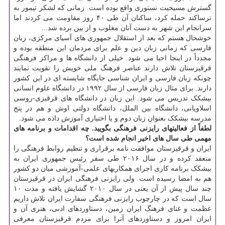
گسترش مسیحیت نستوری واقع بوده است. زمانی که لشکر تیمور به
ترساکند حمله کرد، ساکنان آن طی ۴۰ روز مقاومت می کردند اما
سرانجام این شهر به دست آنان مغلوب و از بین برده شد...
خوشحال هستم که بعد از استقلال جمهوری های آسیای مرکزی، زبان
فارسی که زمانی زبان دین و علم برای مردمان این منطقه بوده و
مجدداً در اینجا احیا می شود. خیلی از دانشگاه ها و مراکز فرهنگی
قرقیزستان تلاش دارند عناصر فرهنگ ملی خویش را تقویت نمایند
چونکه زبان فارسی و ایران شناسی جایگاه شایسته ای در این کشور
دارند. برای مثال زبان فارسی از سال ۱۹۹۲ در دانشگاه علوم انسانی
بیشکک تدریس می شود. این زبان در دانشگاه های قرقیزی-روسی
اسلاویانی، دانشگاه بین الملل، دانشگاه دولتی اوش و هم در پنج
مدرسه بیشکک بعنوان زبان دوم و یا اختیاری آموزش داده می شود.
لطفاً از فعالیتهای رایزنی فرهنگی بگویید. چه اقدامات و برنامه های
مهمی طی سال های اخیر انجام شده است؟
ایران و قرقیزستان موافقت نامه برقراری و تنظیم روابط فرهنگی را
منعقد کرده و در سال ۲۰۱۶ طی سفر رئیس جمهوری ایران به
بیشکک برنامه کاری اجرای همکاریهای علمی-آموزشی میان دو کشور
هم به امضا رسیده است. ولی رایزنی فرهنگی ایران در قرقیزستان
چند سال پیش از آن یعنی در سال ۲۰۱۰ گشایش یافته و مدت ۱۰
سال است که در چارچوب رایزنی فرهنگی سفارت ایران تلاش داریم
عظمت و غنای فرهنگ ایران زمین، دستاوردهای ادبی، هنری آن و
ایران امروز و دستاوردهای آنرا برای مردم قرقیزستان معرفی