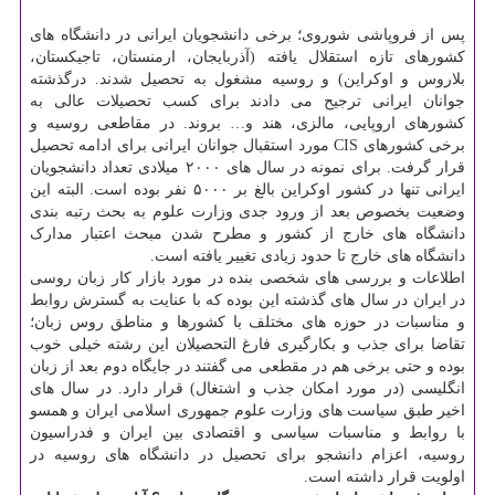
پس از فروپاشی شوروی؛ برخی دانشجویان ایرانی در دانشگاه های
کشورهای تازه استقلال یافته (آذربایجان، ارمنستان، تاجیکستان،
بلاروس و اوکراین) و روسیه مشغول به تحصیل شدند. درگذشته
جوانان ایرانی ترجیح می دادند برای کسب تحصیلات عالی به
کشورهای اروپایی، مالزی، هند و… بروند. در مقاطعی روسیه و
برخی کشورهای СIS مورد استقبال جوانان ایرانی برای ادامه تحصیل
قرار گرفت. برای نمونه در سال های ۲۰۰۰ میلادی تعداد دانشجویان
ایرانی تنها در کشور اوکراین بالغ بر ۵۰۰۰ نفر بوده است. البته این
وضعیت بخصوص بعد از ورود جدی وزارت علوم به بحث رتبه بندی
دانشگاه های خارج از کشور و مطرح شدن مبحث اعتبار مدارک
دانشگاه های خارج تا حدود زیادی تغییر یافته است.
اطلاعات و بررسی های شخصی بنده در مورد بازار کار زبان روسی
در ایران در سال های گذشته این بوده که با عنایت به گسترش روابط
و مناسبات در حوزه های مختلف با کشورها و مناطق روس زبان؛
تقاضا برای جذب و بکارگیری فارغ التحصیلان این رشته خیلی خوب
بوده و حتی برخی هم در مقطعی می گفتند در جایگاه دوم بعد از زبان
انگلیسی (در مورد امکان جذب و اشتغال) قرار دارد. در سال های
اخیر طبق سیاست های وزارت علوم جمهوری اسلامی ایران و همسو
با روابط و مناسبات سیاسی و اقتصادی بین ایران و فدراسیون
روسیه، اعزام دانشجو برای تحصیل در دانشگاه های روسیه در
اولویت قرار داشته است.