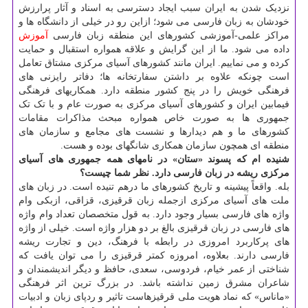
نزدیک شدن به ایران سبب ایجاد دسترسی به اسناد و آثار پرارزش
خودشان به زبان فارسی می شود؛ ازاین رو در خیلی از دانشگاه ها و
مراکز علمی-آموزشی کشورهای این منطقه زبان فارسی
آموزش
داده می شود. ما از این گرایش و علاقه همواره استقبال و حمایت
کرده و می نماییم. ایران مانند کشورهای آسیای مرکزی مشتاق تعامل
است چونکه علاوه بر داشتن سفارتخانه ها؛ دفاتر رایزنی های
فرهنگی خویش را در پنج کشور منطقه دارد. همکاریهای فرهنگی
فیمابین ایران و کشورهای آسیای مرکزی به صورت عام و با تک تک
جمهوری ها به صورت خاص همواره مبحث مذاکرات مقامات
کشورهای ما و هم دیدارها و نشست های مجامع و سازمان های
منطقه ای همچون سازمان همکاری شانگهای بوده و هست.
شنیده ام که پسوند «ستان» در نامهای همه جمهوری های آسیای
مرکزی ریشه در زبان فارسی دارد. نظر شما چیست؟
بله. واقعاً پیشینه و تاریخ کشورهای ما درهم تنیده است. در زبان های
ملت های آسیای مرکزی ازجمله زبان قرقیزی، قزاقی، ازبکی وام
واژه های فارسی بسیار وجود دارد. به قول متخصصان تعداد وام واژه
های فارسی در زبان قرقیزی بالغ بر دو هزار واژه است. خیلی از واژه
های پرکاربرد امروزی در رابطه با فرهنگ، دین و تجارت ریشه
فارسی دارند. بعلاوه، امروزه کمتر قرقیزی را می توان یافت که
شناختی از عمر خیام، فردوسی، سعدی، حافظ و دیگر اندیشمندان و
شاعران مشرق زمین نداشته باشد. در بزرگ ترین اثر فرهنگی
«ماناس» که نماد هویت ملی قرقیزهاست تاثیر و ردپای زبان و ادبیات