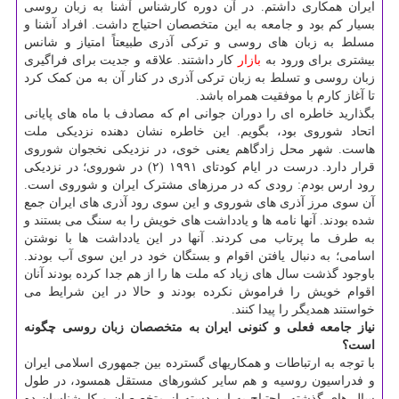
ایران همکاری داشتم. در آن دوره کارشناس آشنا به زبان روسی
بسیار کم بود و جامعه به این متخصصان احتیاج داشت. افراد آشنا و
مسلط به زبان های روسی و ترکی آذری طبیعتاً امتیاز و شانس
بیشتری برای ورود به
بازار
کار داشتند. علاقه و جدیت برای فراگیری
زبان روسی و تسلط به زبان ترکی آذری در کنار آن به من کمک کرد
تا آغاز کارم با موفقیت همراه باشد.
بگذارید خاطره ای را دوران جوانی ام که مصادف با ماه های پایانی
اتحاد شوروی بود، بگویم. این خاطره نشان دهنده نزدیکی ملت
هاست. شهر محل زادگاهم یعنی خوی، در نزدیکی نخجوان شوروی
قرار دارد. درست در ایام کودتای ۱۹۹۱ (۲) در شوروی؛ در نزدیکی
رود ارس بودم: رودی که در مرزهای مشترک ایران و شوروی است.
آن سوی مرز آذری های شوروی و این سوی رود آذری های ایران جمع
شده بودند. آنها نامه ها و یادداشت های خویش را به سنگ می بستند و
به طرف ما پرتاب می کردند. آنها در این یادداشت ها با نوشتن
اسامی؛ به دنبال یافتن اقوام و بستگان خود در این سوی آب بودند.
باوجود گذشت سال های زیاد که ملت ها را از هم جدا کرده بودند آنان
اقوام خویش را فراموش نکرده بودند و حالا در این شرایط می
خواستند همدیگر را پیدا کنند.
نیاز جامعه فعلی و کنونی ایران به متخصصان زبان روسی چگونه
است؟
با توجه به ارتباطات و همکاریهای گسترده بین جمهوری اسلامی ایران
و فدراسیون روسیه و هم سایر کشورهای مستقل همسود، در طول
سال های گذشته، احتیاج به این دسته از متخصصان و کارشناسان ده