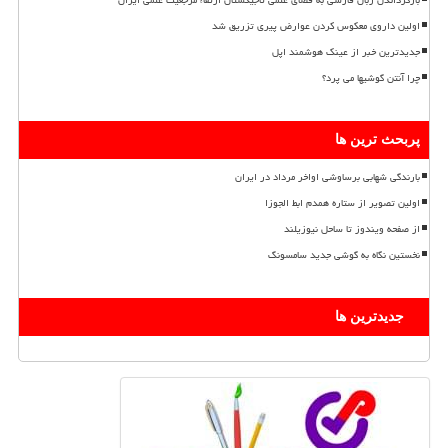
بازگرداندن زبان فارسی به فضای علمی تاجیکستان ارتقاء مرجعیت علمی ایران
اولین داروی معکوس کردن عوارض پیری تزریق شد
جدیدترین خبر از عینک هوشمند اپل
چرا آنتن گوشیها می پرد؟
پربحث ترین ها
بارندگی شهابی برساوشی اواخر مرداد در ایران
اولین تصویر از ستاره همدم ابط الجوزا
از صفحه ویندوز تا ساحل نیوزیلند
نخستین نگاه به گوشی جدید سامسونگ
جدیدترین ها