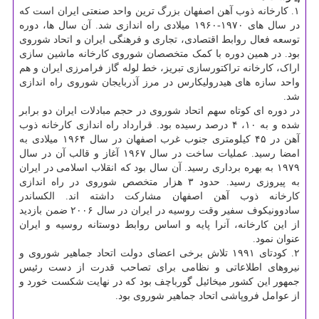
۱. کارخانه ذوب آهن اصفهان بزرگ ترین واحد صنعتی ایران است که
در سال های ۱۹۷۰-۱۹۶۰ میلادی راه اندازی شد. آن سال ها، دوره
توسعه فعال روابط اقتصادی، تجاری و فرهنگی ایران و اتحاد شوروی
بود. در همین دوره با کمک متخصصان شوروی کارخانه ماشین سازی
اراک، کارخانه تراکتورسازی تبریز، خط لوله گاز فرامرزی ایران و هم
واحد سازه های هیدرولیکارس در مرز آذربایجان شوروی راه اندازی
شد.
در دوره ای کوتاه سهم اتحاد شوروی در حجم مبادلات ایران دو برابر
شده و به ۱۰، ۴ درصد رسیده بود. قرارداد راه اندازی کارخانه ذوب
آهن در ۴۵ کیلومتری جنوب غرب اصفهان در سال ۱۹۶۴ میلادی به
امضا رسید. عملیات ساخت در سال ۱۹۶۷ آغاز و قالب آن در سال
۱۹۷۹ به بهره برداری رسید. آن سال بود که انقلاب اسلامی در ایران
به پیروزی رسید. حدود ۳ هزار متخصص شوروی در راه اندازی
کارخانه ذوب آهن اصفهان مشارکت داشته اند. الکساندر
سادوونیکوف سفیر وقت روسیه در ایران در سال ۲۰۰۶ ضمن بازدید
از این کارخانه، آنرا پایه و اساس روابط دوستانه روسیه و ایران
عنوان نمود.
۲. کودتای ۱۹۹۱ تلاش برخی اعضای دولت اتحاد جماهیر شوروی و
نیروهای اطلاعاتی و نظامی برای تصاحب قدرت از دست رئیس
جمهور این کشور میخائیل گورباچف بود که در نهایت شکست خورد و
از عوامل فروپاشی اتحاد جماهیر شوروی بود.