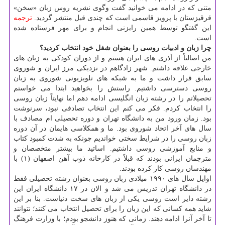
متنی که در ادامه می خوانید گفت وگوی نشریه روس زبان «سخن»
قرقیزستان با پرویز قاسمی است که چندی قبل منتشر گردید.
ترجمه
این گفتگو توسط همین رایزنی انجام و برای مهر فرستاده شده
است.
چرا زبان و ادبیات روسی را بعنوان شغل خود انتخاب کردید؟
من اصالتاً از آذری های ایران هستم و از دوران کودکی به زبان های
خارجی علاقه داشتم. شهر زادگاهم در نزدیکی مرز ایران و شوروی
سابق قرار داشت و ما به شبکه های تلویزیونی شوروی به زبان
روسی دسترسی داشتیم. راستش را بخواهید ابتدا می خواستم
تحصیلاتم را در رشته زبان انگلیسی ادامه دهم اما نهایتاً زبان روسی
را انتخاب کردم. فکر می کنم این انتخاب تصادفی نبود، سرنوشت
بود. زمان ورود من به دانشگاه تهران و دوره تحصیلی ام مصادف با
سال های آخر اتحاد شوروی بود. ما و همکلاسی هایمان در آن دوره
زبان روسی را در شرایط سختی خواندیم چونکه به شدت کمبود کتاب
و منابع آموزشی روسی داشتیم. اساتید ما بیشتر متخصصان و
مترجمان ایرانی بودند که قبلاً در کارخانه ذوب آهن اصفهان (۱) با
مهندسان روسی کار کرده بودند.
اوایل سال های ۱۹۹۰ میلادی زبان روسی بعنوان رشته تحصیلی فقط
در دانشگاه تهران تدریس می شد و الان در ۱۷ دانشگاه ایران این
رشته دایر است روسی یکی از زبان های سخت دنیاست. بنا بر این
شاید همه کسانی که این زبان را برای تحصیل انتخاب می کنند؛ نتوانند
تا آخر آنرا ادامه دهند. زمانی که هنوز دانشجو بودم؛ با وزارت فرهنگ