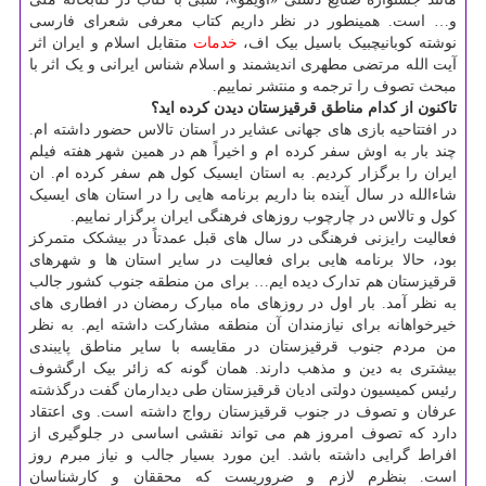
و… است. همینطور در نظر داریم کتاب معرفی شعرای فارسی
نوشته کوبانیچبیک باسیل بیک اف،
خدمات
متقابل اسلام و ایران اثر
آیت الله مرتضی مطهری اندیشمند و اسلام شناس ایرانی و یک اثر با
مبحث تصوف را ترجمه و منتشر نماییم.
تاکنون از کدام مناطق قرقیزستان دیدن کرده اید؟
در افتتاحیه بازی های جهانی عشایر در استان تالاس حضور داشته ام.
چند بار به اوش سفر کرده ام و اخیراً هم در همین شهر هفته فیلم
ایران را برگزار کردیم. به استان ایسیک کول هم سفر کرده ام. ان
شاءالله در سال آینده بنا داریم برنامه هایی را در استان های ایسیک
کول و تالاس در چارچوب روزهای فرهنگی ایران برگزار نماییم.
فعالیت رایزنی فرهنگی در سال های قبل عمدتاً در بیشکک متمرکز
بود، حالا برنامه هایی برای فعالیت در سایر استان ها و شهرهای
قرقیزستان هم تدارک دیده ایم… برای من منطقه جنوب کشور جالب
به نظر آمد. بار اول در روزهای ماه مبارک رمضان در افطاری های
خیرخواهانه برای نیازمندان آن منطقه مشارکت داشته ایم. به نظر
من مردم جنوب قرقیزستان در مقایسه با سایر مناطق پایبندی
بیشتری به دین و مذهب دارند. همان گونه که زائر بیک ارگشوف
رئیس کمیسیون دولتی ادیان قرقیزستان طی دیدارمان گفت درگذشته
عرفان و تصوف در جنوب قرقیزستان رواج داشته است. وی اعتقاد
دارد که تصوف امروز هم می تواند نقشی اساسی در جلوگیری از
افراط گرایی داشته باشد. این مورد بسیار جالب و نیاز مبرم روز
است. بنظرم لازم و ضروریست که محققان و کارشناسان