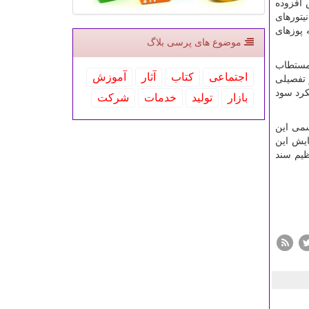
 افزوده
تورهای
 پوزهای
موضوع های پرسی بلاگ
مستطاب
اجتماعی
كتاب
آثار
آموزش
 تفصیلی
کرد سود
بازار
تولید
خدمات
شركت
سمی این
ایش این
ظیم سند