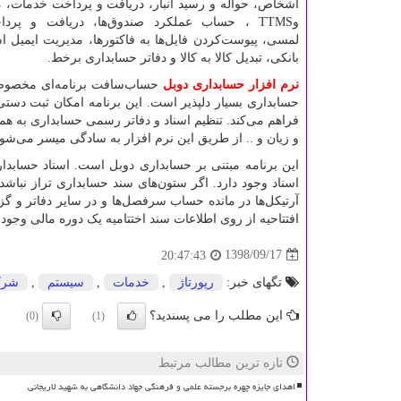
اشخاص، حواله و رسید انبار، دریافت و پرداخت خدمات، 
و
TTMS
، حساب عملکرد صندوق‌ها، دریافت و پردا
لمسی، پیوست‌کردن فایل‌ها به فاکتورها، مدیریت ایمیل اس
بانکی، تبدیل کالا به کالا و دفاتر حسابداری برخط.
نرم افزار حسابداری دوبل
حساب‌سافت برنامه‌ای مخصوص ح
حسابداری بسیار دلپذیر است. این برنامه امکان ثبت دس
فراهم می‌کند. تنظیم اسناد و دفاتر رسمی حسابداری به ه
و زیان و
..
از طریق این نرم افزار به سادگی میسر می‌شو
این برنامه مبتنی بر حسابداری دوبل است. اسناد حساب
اسناد وجود دارد. اگر ستون‌های سند حسابداری تراز نباش
آرتیکل‌ها در مانده حساب سرفصل‌ها و در سایر دفاتر و گ
افتتاحیه از روی اطلاعات سند اختتامیه یک دوره مالی وجود د
1398/09/17
20:47:43
تگهای خبر:
رپورتاژ
,
خدمات
,
سیستم
,
شرك
این مطلب را می پسندید؟
(0)
(1)
تازه ترین مطالب مرتبط
اهدای جایزه چهره برجسته علمی و فرهنگی جهاد دانشگاهی به شهید لاریجانی