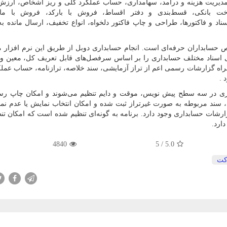
مدیریت هزینه و درآمد، سهامداری، حساب عملکرد کلی و ریز اشخاص، ارزش
خت بانکی، قسط‌بندی و دفتر اقساط، فروش با بارکد، فروش با مانی
ناد و فاکتورها، طراحی و چاپ فاکتور دلخواه، انواع تخفیف، ارسال مانده به
سابداران حرفه‌ای است. انجام حسابداری دوبل از طریق این نرم افزار 
تی اسناد مختلف حسابداری را بر اساس سرفصل‌های قابل تعریف کل، معین و
مراه گزارشات رسمی اعم از تراز آزمایشی، سند خلاصه، ترازنامه، حساب عمل
د
.
داری در سه سطح پیش نویس، موقت و دایم تنظیم می‌شوند و امکان چاپ ر
د، سند مربوطه به صورت غیرتراز ثبت شده و امکان انتخاب نمایش یا عدم نم
زارشات حسابداری وجود دارد. برنامه به گونه‌ای تنظیم شده است که امکان تن
ارد.
4840
/ 5
5.0
ت