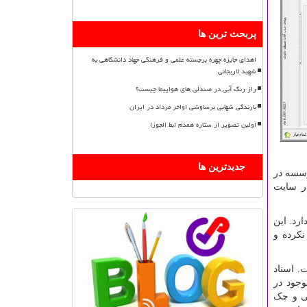
پربحث ترین ها
اهدای جایزه چهره برجسته علمی و فرهنگی جهاد دانشگاهی به
شهید لاریجانی
راز رنگ آبی در صندلی های هواپیما چیست؟
بارندگی شهابی برساوشی اواخر مرداد در ایران
اولین تصویر از ستاره همدم ابط الجوزا
جدیدترین ها
وسسه در
در سایت
رد. این
نکرده و
. اسناد
وجود در
صی و چک