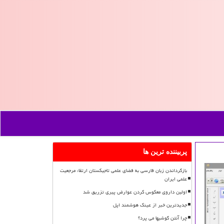
پربیننده ترین ها
بازگرداندن زبان فارسی به فضای علمی تاجیکستان ارتقاء مرجعیت
علمی ایران
اولین داروی معکوس کردن عوارض پیری تزریق شد
جدیدترین خبر از عینک هوشمند اپل
چرا آنتن گوشیها می پرد؟