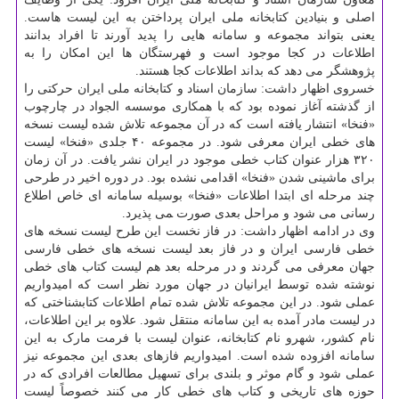
اصلی و بنیادین کتابخانه ملی ایران پرداختن به این لیست هاست.
یعنی بتواند مجموعه و سامانه هایی را پدید آورند تا افراد بدانند
اطلاعات در کجا موجود است و فهرستگان ها این امکان را به
پژوهشگر می دهد که بداند اطلاعات کجا هستند.
خسروی اظهار داشت: سازمان اسناد و کتابخانه ملی ایران حرکتی را
از گذشته آغاز نموده بود که با همکاری موسسه الجواد در چارچوب
«فنخا» انتشار یافته است که در آن مجموعه تلاش شده لیست نسخه
های خطی ایران معرفی شود. در مجموعه ۴۰ جلدی «فنخا» لیست
۳۲۰ هزار عنوان کتاب خطی موجود در ایران نشر یافت. در آن زمان
برای ماشینی شدن «فنخا» اقدامی نشده بود. در دوره اخیر در طرحی
چند مرحله ای ابتدا اطلاعات «فنخا» بوسیله سامانه ای خاص اطلاع
رسانی می شود و مراحل بعدی صورت ‍می پذیرد.
وی در ادامه اظهار داشت: در فاز نخست این طرح لیست نسخه های
خطی فارسی ایران و در فاز بعد لیست نسخه های خطی فارسی
جهان معرفی می گردند و در مرحله بعد هم لیست کتاب های خطی
نوشته شده توسط ایرانیان در جهان مورد نظر است که امیدواریم
عملی شود. در این مجموعه تلاش شده تمام اطلاعات کتابشناختی که
در لیست مادر آمده به این سامانه منتقل شود. علاوه بر این اطلاعات،
نام کشور، شهرو نام کتابخانه، عنوان لیست با فرمت مارک به این
سامانه افزوده شده است. امیدواریم فازهای بعدی این مجموعه نیز
عملی شود و گام موثر و بلندی برای تسهیل مطالعات افرادی که در
حوزه های تاریخی و کتاب های خطی کار می کنند خصوصاً لیست