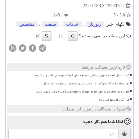
1399/07/27
23:00:18
2481
/ 5
5.0
تگهای خبر:
رپورتاژ
,
خدمات
,
صنعت
,
متخصص
این مطلب را می پسندید؟
(0)
(1)
تازه ترین مطالب مرتبط
کسب مدال اتحادیه جهانی ریاضی توسط دانش آموخته مهندسی کامپیوتر شریف
دو استاد دانشگاه امیرکبیر در لیست دبیران ممتاز انتشارات اسپرینگر
خلق رویان های جدید عهد امروز جهادگران جهاددانشگاهی با رهبر شهید است
چرا آنتن گوشیها می پرد؟
نظرات بینندگان در مورد این مطلب
لطفا شما هم
نظر دهید