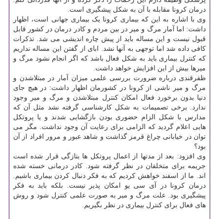
درمان کرونا مقابله با آن به شکل پیشگیری است.
وی با اشاره به این که بیماری کرونا یک بیماری جهانی است، اظهار
داشت: اما آمار مرگ و میر در بین مردم و کادر درمان در کشور قابل
قبول نیست و این مساله باید از پیش چاره اندیشی می شد. تذکرات
کافی داده شد اما توجهی به آنها نشد. ابای از گفتن این مساله نداریم
که کنترل بیماری باید به شکل فعال باشد که اگر انجام نشود مرگ و
میرها بیش از این افزایش خواهد داشت.
ظفرقندی درباره ضرورت بررسی علمی میزان آمار در مبتلاشدن و
مرگ و میر ناشی از کرونا در کشورمان اظهار داشت: در هیچ جای
دنیا بدون برخورد فعال امکان کنترل مبتلاشدن و مرگ و میر وجود
ندارد. برخی تصمیمات به شکل کارشناسی گرفته نشد مثل آن که
مدارس با شکل الزام حضوری بودن بازگشایی شدند و یا پروتکل
هایی اعلام گردید که الزامی برای رعایت آن وجود نداشت. مگر می
توان در خیابانی چراغ قرمز گذاشت و شاهد عبور و مرور افراد از آن
بود؟
وی افزود: بعد از مدتها از اعمال پروتکل ها بتازگی قرار شده است
جریمه برای متخلفان در نظر گرفته شود. کادر درمانی خسته شده
اند. ما از اسفند خواهش کردیم که به فکر دنبال کردن بیماری باشیم.
درمان کرونا در آی سی یو امکان پذیر نیست. بلکه باید به فکر
پیشگیری بود. علت مرگ و میر به صورت علمی کنترل شود و روش
های فعال برای کنترل بیماری در نظر بگیریم.