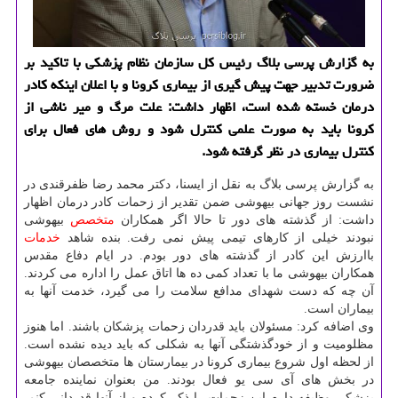
به گزارش پرسی بلاگ رئیس كل سازمان نظام پزشكی با تاكید بر
ضرورت تدبیر جهت پیش گیری از بیماری كرونا و با اعلان اینكه كادر
درمان خسته شده است، اظهار داشت: علت مرگ و میر ناشی از
كرونا باید به صورت علمی كنترل شود و روش های فعال برای
كنترل بیماری در نظر گرفته شود.
به گزارش پرسی بلاگ به نقل از ایسنا، دکتر محمد رضا ظفرقندی در
نشست روز جهانی بیهوشی ضمن تقدیر از زحمات کادر درمان اظهار
داشت: از گذشته های دور تا حالا اگر همکاران
متخصص
بیهوشی
نبودند خیلی از کارهای تیمی پیش نمی رفت. بنده شاهد
خدمات
باارزش این کادر از گذشته های دور بودم. در ایام دفاع مقدس
همکاران بیهوشی ما با تعداد کمی ده ها اتاق عمل را اداره می کردند.
آن چه که دست شهدای مدافع سلامت را می گیرد، خدمت آنها به
بیماران است.
وی اضافه کرد: مسئولان باید قدردان زحمات پزشکان باشند. اما هنوز
مظلومیت و از خودگذشتگی آنها به شکلی که باید دیده نشده است.
از لحظه اول شروع بیماری کرونا در بیمارستان ها متخصصان بیهوشی
در بخش های آی سی یو فعال بودند. من بعنوان نماینده جامعه
پزشکی وظیفه دارم این زحمات را ذکر کرده و از آنها قدردانی کنم.