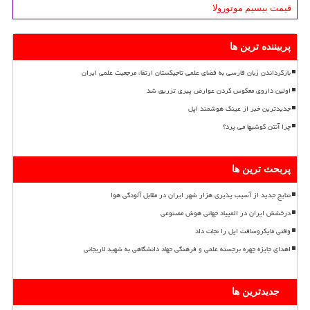
قیمت بیسیم موتورولا
پربیننده ترین ها
بازگرداندن زبان فارسی به فضای علمی تاجیکستان ارتقاء مرجعیت علمی ایران
اولین داروی معکوس کردن عوارض پیری تزریق شد
جدیدترین خبر از عینک هوشمند اپل
چرا آنتن گوشیها می پرد؟
پربحث ترین ها
نتایج جدید از آسیب پذیری هزار شهر ایران در مقابل آلودگی هوا
درخشش ایران در المپیاد جهانی هوش مصنوعی
وقتی مایکروسافت اپل را نجات داد
اهدای جایزه چهره برجسته علمی و فرهنگی جهاد دانشگاهی به شهید لاریجانی
جدیدترین ها