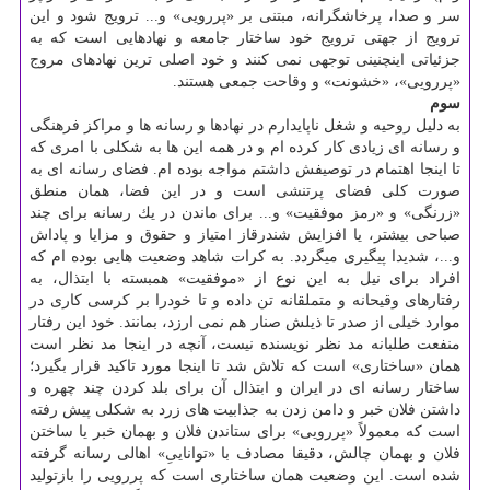
سر و صدا، پرخاشگرانه، مبتنی بر «پررویی» و... ترویج شود و این
ترویج از جهتی ترویج خود ساختار جامعه و نهادهایی است كه به
جزئیاتی اینچنینی توجهی نمی كنند و خود اصلی ترین نهادهای مروج
«پررویی»، «خشونت» و وقاحت جمعی هستند.
سوم
به دلیل روحیه و شغل ناپایدارم در نهادها و رسانه ها و مراكز فرهنگی
و رسانه ای زیادی كار كرده ام و در همه این ها به شكلی با امری كه
تا اینجا اهتمام در توصیفش داشتم مواجه بوده ام. فضای رسانه ای به
صورت كلی فضای پرتنشی است و در این فضا، همان منطق
«زرنگی» و «رمز موفقیت» و... برای ماندن در یك رسانه برای چند
صباحی بیشتر، یا افزایش شندرقاز امتیاز و حقوق و مزایا و پاداش
و...، شدیدا پیگیری میگردد. به كرات شاهد وضعیت هایی بوده ام كه
افراد برای نیل به این نوع از «موفقیت» همبسته با ابتذال، به
رفتارهای وقیحانه و متملقانه تن داده و تا خودرا بر كرسی كاری در
موارد خیلی از صدر تا ذیلش صنار هم نمی ارزد، بمانند. خود این رفتار
منفعت طلبانه مد نظر نویسنده نیست، آنچه در اینجا مد نظر است
همان «ساختاری» است كه تلاش شد تا اینجا مورد تاكید قرار بگیرد؛
ساختار رسانه ای در ایران و ابتذال آن برای بلد كردن چند چهره و
داشتن فلان خبر و دامن زدن به جذابیت های زرد به شكلی پیش رفته
است كه معمولاً «پررویی» برای ستاندن فلان و بهمان خبر یا ساختن
فلان و بهمان چالش، دقیقا مصادف با «تواناییِ» اهالی رسانه گرفته
شده است. این وضعیت همان ساختاری است كه پررویی را بازتولید