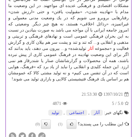
مشكلات اقتصادی و فرهنگی عدیده ای مواجهند. در این وضعیت ما
مدام با «نهادینه شدن»، «مقبولیت یافتن» و حتی «ارزش شدن»
رفتارهایی بروبرو می شویم كه در یك وضعیت مدنی معمولی و
غیراتمیزه، «رذائل اخلاقی» هستند، نه هیچ چیز دیگر. وضعیتی كه
امروز جامعه ایرانی با آن مواجه می باشد به صورت بنیادین در نسبت
به این بحران فرهنگی عمومی است و نهادهای فرهنگی و تربیتی و
مذهبی و انقلابی و... كه تند و تند و پشت سر هم بیلان كاری و گزارش
فعالیت و «مجموعه
آثار
تولیدشده» و... بیرون می دهند، باید بدانند كه
اگر برای این وضعیت نهادینه در فرهنگ عمومی كاری از پیش نبرده
باشند، همه آن محصولات و گزارشاتشان صنار یا شندرقاز هم نمی
ارزد. این جمله كلیدی و انقلابی را نباید از یاد برد كه «فرهنگ، هوایی
است كه در آن تنفس می كنیم» و نه تولید مشتی كالا كه عمومشان
هم بر اساس یك فرهنگ فتیشیستی كالایی و بازاری تولید می شوند!
1397/10/21
21:53:30
4871
/ 5
5.0
تگهای خبر:
آثار
,
اجتماعی
,
تولید
این مطلب را می پسندید؟
(0)
(1)