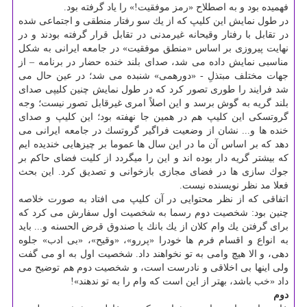
فهمیده بود و به اصطلاح «رمز موفقیت!» را یاد گرفته بود.
در طول نمایش این كلیپ كه از یك سو رفتار منطقی و اجتماعی شده
در تقابل با رفتار وقیحانه غیرمدنی در تقابل قرار گرفته بودند و در
نهایت پیروزی بر اساس «منطق موفقیت» در جامعه ایرانی به شكل
مناسبی نمایش داده می شد، صدای بلند خنده حضار در برنامه – از
جهات مختلف مبتذلِ - «دورهمی» شنبده می شد؛ در عین حال می
شد فرایند را طوری تصور كرد كه در طول نمایش چنین كلیپی صدای
بلند گریه به گوش برسد و این اصلاً امری غیرقابل تصور نیست؛ وجه
گروتسكی این كلیپ هم در همین جا نهفته بود؛ این كلیپ و صدای
خنده ها و... نشان از وضعیت فراگیر گروتسك در جامعه ایرانی می
دهد كه بر اساس آن ما در این سال ها عموما بر چیزهایی خندیده ایم
كه بیشتر گریه دار بوده اند و این را میگردد از كلیت فضای حاكم بر
جوك سازی ها در فضای مجازی بازخوانی و تصدیق كرد. این بحث
فعلا مد نظر نویسنده نیست.
اتفاقی كه از نظر محتوایی در آن كلیپ می افتاد به صورت خلاصه
چنین بود: شخصیت دوم رسما به شخصیت اول سفارش می كرد كه
برای گرفتن یك وام كلان از یك بانك یا صندوق قرض الحسنه و... باید
به انواع و اقسام فرم ها خودرا «پررو»، «وقیح»، «بی ادب» جلوه
دهی، و الا هیچ وامی به تو نخواهند داد. شخصیت اول به او می گفت
ولی اینها بی اخلاقی و نادرست است، و شخصیت دوم هم توضیح می
داد «خب باشد، بهتر از این است كه وام را به تو ندهند»!
دوم