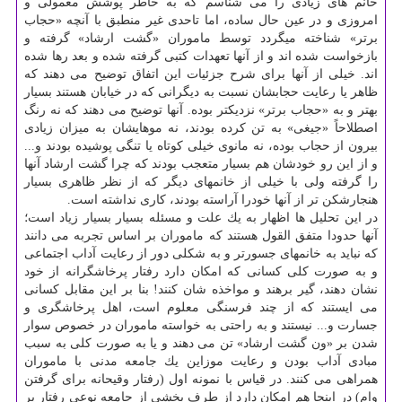
خانم های زیادی را می شناسم كه به خاطر پوشش معمولی و
امروزی و در عین حال ساده، اما تاحدی غیر منطبق با آنچه «حجاب
برتر» شناخته میگردد توسط ماموران «گشت ارشاد» گرفته و
بازخواست شده اند و از آنها تعهدات كتبی گرفته شده و بعد رها شده
اند. خیلی از آنها برای شرح جزئیات این اتفاق توضیح می دهند كه
ظاهر یا رعایت حجابشان نسبت به دیگرانی كه در خیابان هستند بسیار
بهتر و به «حجاب برتر» نزدیكتر بوده. آنها توضیح می دهند كه نه رنگ
اصطلاحاً «جیغی» به تن كرده بودند، نه موهایشان به میزان زیادی
بیرون از حجاب بوده، نه مانوی خیلی كوتاه یا تنگی پوشیده بودند و...
و از این رو خودشان هم بسیار متعجب بودند كه چرا گشت ارشاد آنها
را گرفته ولی با خیلی از خانمهای دیگر كه از نظر ظاهری بسیار
هنجارشكن تر از آنها خودرا آراسته بودند، كاری نداشته است.
در این تحلیل ها اظهار به یك علت و مسئله بسیار بسیار زیاد است؛
آنها حدودا متفق القول هستند كه ماموران بر اساس تجربه می دانند
كه نباید به خانمهای جسورتر و به شكلی دور از رعایت آداب اجتماعی
و به صورت كلی كسانی كه امكان دارد رفتار پرخاشگرانه از خود
نشان دهند، گیر برهند و مواخذه شان كنند! بنا بر این مقابل كسانی
می ایستند كه از چند فرسنگی معلوم است، اهل پرخاشگری و
جسارت و... نیستند و به راحتی به خواسته ماموران در خصوص سوار
شدن بر «ون گشت ارشاد» تن می دهند و یا به صورت كلی به سبب
مبادی آداب بودن و رعایت موزاین یك جامعه مدنی با ماموران
همراهی می كنند. در قیاس با نمونه اول (رفتار وقیحانه برای گرفتن
وام) در اینجا هم امكان دارد از طرف بخشی از جامعه نوعی رفتار پر