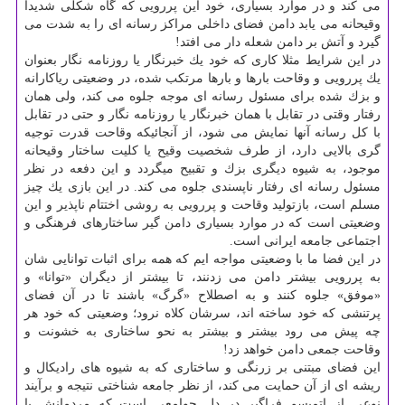
می كند و در موارد بسیاری، خود این پررویی كه گاه شكلی شدیدا
وقیحانه می یابد دامن فضای داخلی مراكز رسانه ای را به شدت می
گیرد و آتش بر دامن شعله دار می افتد!
در این شرایط مثلا كاری كه خود یك خبرنگار یا روزنامه نگار بعنوان
یك پررویی و وقاحت بارها و بارها مرتكب شده، در وضعیتی ریاكارانه
و بزك شده برای مسئول رسانه ای موجه جلوه می كند، ولی همان
رفتار وقتی در تقابل با همان خبرنگار یا روزنامه نگار و حتی در تقابل
با كل رسانه آنها نمایش می شود، از آنجائیكه وقاحت قدرت توجیه
گری بالایی دارد، از طرف شخصیت وقیح یا كلیت ساختار وقیحانه
موجود، به شیوه دیگری بزك و تقبیح میگردد و این دفعه در نظر
مسئول رسانه ای رفتار ناپسندی جلوه می كند. در این بازی یك چیز
مسلم است، بازتولید وقاحت و پررویی به روشی اختتام ناپذیر و این
وضعیتی است كه در موارد بسیاری دامن گیر ساختارهای فرهنگی و
اجتماعی جامعه ایرانی است.
در این فضا ما با وضعیتی مواجه ایم كه همه برای اثبات توانایی شان
به پررویی بیشتر دامن می زدنند، تا بیشتر از دیگران «توانا» و
«موفق» جلوه كنند و به اصطلاح «گرگ» باشند تا در آن فضای
پرتنشی كه خود ساخته اند، سرشان كلاه نرود؛ وضعیتی كه خود هر
چه پیش می رود بیشتر و بیشتر به نحو ساختاری به خشونت و
وقاحت جمعی دامن خواهد زد!
این فضای مبتنی بر زرنگی و ساختاری كه به شیوه های رادیكال و
ریشه ای از آن حمایت می كند، از نظر جامعه شناختی نتیجه و برآیند
نوعی از اتمیسم فراگیر در دل جوامعی است كه مردمانش با