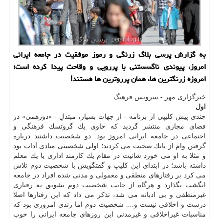
به گزارش پرسی بلاگ زرنگی و رموز موفقیت در جامعه ایرانی
امروز، پیوندی ناگسستنی با پررویی و وقاحت پیدا كرده است؛
امروزه زرنگترین ها، همان پرروترین ها هستند!
خبرگزاری مهر - سرویس فرهنگ:
اول
چندی پیش كلیپی از برنامه - از جهات بسیار، مبتذلِ - «دورهمی» در
فضای مجازی منتشر گردید كه حاوی یك گروتسك فرهنگی و
اجتماعی در جامعه ایرانی امروز بود. دو شخصیت داشتند درباره
گرفتن وام از بانك صحبت می كردند؛ اولی شخصیتی مبادی آداب بود
و مثلا به او می خورد شانیت در مقام یك كارمند اداری یا یك معلم
داشته باشد؛ در ابتدای این كلیپ و گفتگویش با شخصیت دوم تلاش
می كرد بر رفتارهای منطقی و معمولی و مدنی شده افراد در جامعه
انگشت بگذارد و هرگاه از جانب شخصیت دوم تشویق به رفتاری
غیرمنطقی و بی ادبانه می شد، تذكر می داد كه این رفتارها اصلا
درست و اخلاقی نیست و.... شخصیت دوم اما رندی امروزی بود كه
مناسبات غیراخلاقی و غیرمدنی این روزهای جامعه ایرانی را خوب