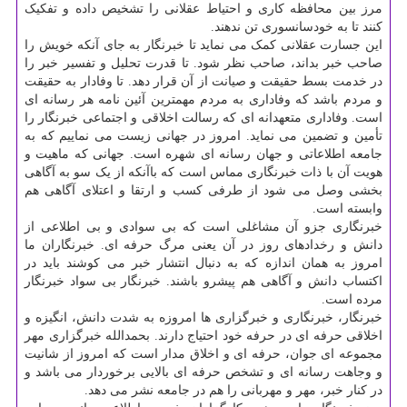
مرز بین محافظه کاری و احتیاط عقلانی را تشخیص داده و تفکیک
کنند تا به خودسانسوری تن ندهند.
این جسارت عقلانی کمک می نماید تا خبرنگار به جای آنکه خویش را
صاحب خبر بداند، صاحب نظر شود. تا قدرت تحلیل و تفسیر خبر را
در خدمت بسط حقیقت و صیانت از آن قرار دهد. تا وفادار به حقیقت
و مردم باشد که وفاداری به مردم مهمترین آئین نامه هر رسانه ای
است. وفاداری متعهدانه ای که رسالت اخلاقی و اجتماعی خبرنگار را
تأمین و تضمین می نماید. امروز در جهانی زیست می نماییم که به
جامعه اطلاعاتی و جهان رسانه ای شهره است. جهانی که ماهیت و
هویت آن با ذات خبرنگاری مماس است که باآنکه از یک سو به آگاهی
بخشی وصل می شود از طرفی کسب و ارتقا و اعتلای آگاهی هم
وابسته است.
خبرنگاری جزو آن مشاغلی است که بی سوادی و بی اطلاعی از
دانش و رخدادهای روز در آن یعنی مرگ حرفه ای. خبرنگاران ما
امروز به همان اندازه که به دنبال انتشار خبر می کوشند باید در
اکتساب دانش و آگاهی هم پیشرو باشند. خبرنگار بی سواد خبرنگار
مرده است.
خبرنگار، خبرنگاری و خبرگزاری ها امروزه به شدت دانش، انگیزه و
اخلاقی حرفه ای در حرفه خود احتیاج دارند. بحمدالله خبرگزاری مهر
مجموعه ای جوان، حرفه ای و اخلاق مدار است که امروز از شانیت
و وجاهت رسانه ای و تشخص حرفه ای بالایی برخوردار می باشد و
در کنار خبر، مهر و مهربانی را هم در جامعه نشر می دهد.