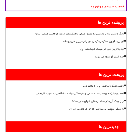
قیمت بیسیم موتورولا
پربیننده ترین ها
بازگرداندن زبان فارسی به فضای علمی تاجیکستان ارتقاء مرجعیت علمی ایران
اولین داروی معکوس کردن عوارض پیری تزریق شد
جدیدترین خبر از عینک هوشمند اپل
چرا آنتن گوشیها می پرد؟
پربحث ترین ها
وقتی مایکروسافت اپل را نجات داد
اهدای جایزه چهره برجسته علمی و فرهنگی جهاد دانشگاهی به شهید لاریجانی
راز رنگ آبی در صندلی های هواپیما چیست؟
بارندگی شهابی برساوشی اواخر مرداد در ایران
جدیدترین ها