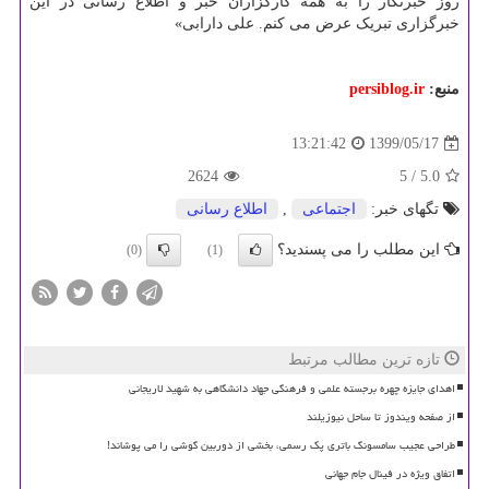
روز خبرنگار را به همه کارگزاران خبر و اطلاع رسانی در این
خبرگزاری تبریک عرض می کنم. علی دارابی»
منبع:
persiblog.ir
1399/05/17
13:21:42
2624
/ 5
5.0
تگهای خبر:
اجتماعی
,
اطلاع رسانی
این مطلب را می پسندید؟
(0)
(1)
تازه ترین مطالب مرتبط
اهدای جایزه چهره برجسته علمی و فرهنگی جهاد دانشگاهی به شهید لاریجانی
از صفحه ویندوز تا ساحل نیوزیلند
طراحی عجیب سامسونگ باتری پک رسمی، بخشی از دوربین گوشی را می پوشاند!
اتفاق ویژه در فینال جام جهانی