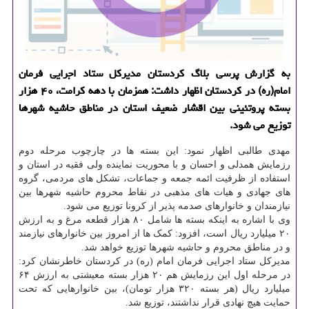
به گزارش پرسی بلاگ كردستان مدیركل ستاد اجرایی فرمان
امام(ره) در كردستان اظهار داشت: همزمان با دهه كرامت، ۴۰ هزار
بسته پروتئینی بین اقشار ضعیف استان در مناطق حاشیه شهرها
توزیع می شود.
مهدی طالبی اظهار نمود: این بسته ها در چارچوب مرحله دوم
رزمایش همدلی و احسان و با محوریت نماینده ولی فقیه در استان و
استفاده از ظرفیت ائمه جمعه و جماعات، تشکل های مردمی، گروه
های جهادی و هیات های مذهبی در نقاط محروم حاشیه شهرها بین
نیازمندان و خانوارهای صدمه پذیر از کرونا توزیع می شود.
وی با اشاره به اینکه بسته ها شامل ۸۰ هزار قطعه مرغ و به ارزش
۲۰ میلیارد ریال است، افزود: کمک ها از امروز بین خانوارهای نیازمند
و در مناطق محروم و حاشیه شهرها توزیع خواهد شد.
مدیرکل ستاد اجرایی فرمان امام (ره) در کردستان خاطرنشان کرد:
در مرحله اول این رزمایش هم ۲۰ هزار بسته معیشتی به ارزش ۶۴
میلیارد ریال (هر بسته ۳۲۰ هزار تومان)، بین خانوارهایی که تحت
حمایت هیچ نهادی قرار نداشتند، توزیع شد.