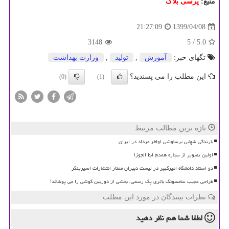
منبع:
پرسی بلاگ
1399/04/08
21:27:09
3148
/ 5
5.0
تگهای خبر:
آموزش
,
تولید
,
وزارت بهداشت
این مطلب را می پسندید؟
(0)
(1)
تازه ترین مطالب مرتبط
بارندگی شهابی برساوشی اواخر مرداد در ایران
اولین تصویر از ستاره همدم ابط الجوزا
دو استاد دانشگاه امیرکبیر در لیست دبیران ممتاز انتشارات اسپرینگر
طراحی عجیب سامسونگ باتری پک رسمی، بخشی از دوربین گوشی را می پوشاند!
نظرات بینندگان در مورد این مطلب
لطفا شما هم
نظر دهید