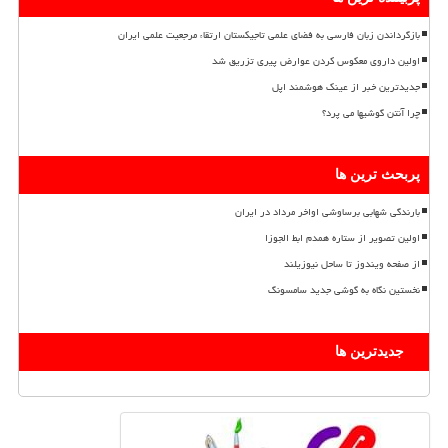
بازگرداندن زبان فارسی به فضای علمی تاجیکستان ارتقاء مرجعیت علمی ایران
اولین داروی معکوس کردن عوارض پیری تزریق شد
جدیدترین خبر از عینک هوشمند اپل
چرا آنتن گوشیها می پرد؟
پربحث ترین ها
بارندگی شهابی برساوشی اواخر مرداد در ایران
اولین تصویر از ستاره همدم ابط الجوزا
از صفحه ویندوز تا ساحل نیوزیلند
نخستین نگاه به گوشی جدید سامسونگ
جدیدترین ها