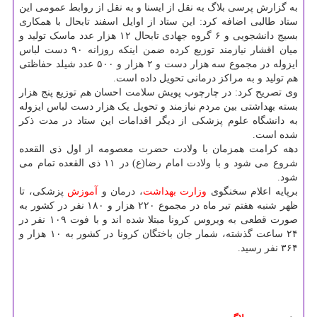
به گزارش پرسی بلاگ به نقل از ایسنا و به نقل از روابط عمومی این
ستاد طالبی اضافه کرد: این ستاد از اوایل اسفند تابحال با همکاری
بسیج دانشجویی و ۶ گروه جهادی تابحال ۱۲ هزار عدد ماسک تولید و
میان اقشار نیازمند توزیع کرده ضمن اینکه روزانه ۹۰ دست لباس
ایزوله در مجموع سه هزار دست و ۲ هزار و ۵۰۰ عدد شیلد حفاظتی
هم تولید و به مراکز درمانی تحویل داده است.
وی تصریح کرد: در چارچوب پویش سلامت احسان هم توزیع پنج هزار
بسته بهداشتی بین مردم نیازمند و تحویل یک هزار دست لباس ایزوله
به دانشگاه علوم پزشکی از دیگر اقدامات این ستاد در مدت ذکر
شده است.
دهه کرامت همزمان با ولادت حضرت معصومه از اول ذی القعده
شروع می شود و با ولادت امام رضا(ع) در ۱۱ ذی القعده تمام می
شود.
برپایه اعلام سخنگوی
وزارت بهداشت
، درمان و
آموزش
پزشکی، تا
ظهر شنبه هفتم تیر ماه در مجموع ۲۲۰ هزار و ۱۸۰ نفر در کشور به
صورت قطعی به ویروس کرونا مبتلا شده اند و با فوت ۱۰۹ نفر در
۲۴ ساعت گذشته، شمار جان باختگان کرونا در کشور به ۱۰ هزار و
۳۶۴ نفر رسید.