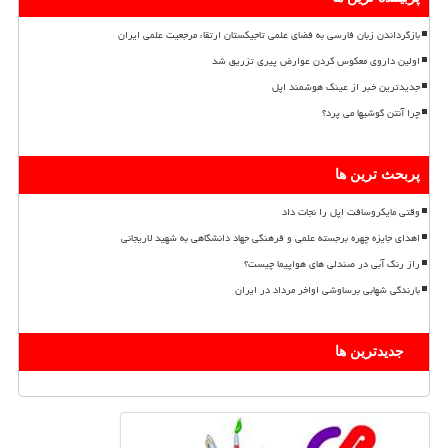
بازگرداندن زبان فارسی به فضای علمی تاجیکستان ارتقاء مرجعیت علمی ایران
اولین داروی معکوس کردن عوارض پیری تزریق شد
جدیدترین خبر از عینک هوشمند اپل
چرا آنتن گوشیها می پرد؟
پربحث ترین ها
وقتی مایکروسافت اپل را نجات داد
اهدای جایزه چهره برجسته علمی و فرهنگی جهاد دانشگاهی به شهید لاریجانی
راز رنگ آبی در صندلی های هواپیما چیست؟
بارندگی شهابی برساوشی اواخر مرداد در ایران
جدیدترین ها