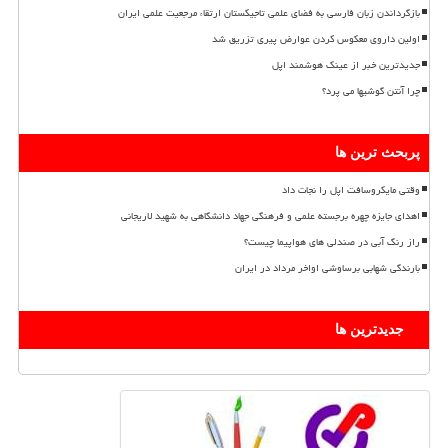
بازگرداندن زبان فارسی به فضای علمی تاجیکستان ارتقاء مرجعیت علمی ایران
اولین داروی معکوس کردن عوارض پیری تزریق شد
جدیدترین خبر از عینک هوشمند اپل
چرا آنتن گوشیها می پرد؟
پربحث ترین ها
وقتی مایکروسافت اپل را نجات داد
اهدای جایزه چهره برجسته علمی و فرهنگی جهاد دانشگاهی به شهید لاریجانی
راز رنگ آبی در صندلی های هواپیما چیست؟
بارندگی شهابی برساوشی اواخر مرداد در ایران
جدیدترین ها