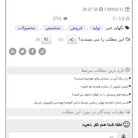
1399/02/15
20:47:58
3731
/ 5
5.0
تگهای خبر:
تولید
,
فروش
,
متخصص
,
محصولات
این مطلب را می پسندید؟
(0)
(1)
تازه ترین مطالب مرتبط
راز رنگ آبی در صندلی های هواپیما چیست؟
اولین تصویر از ستاره همدم ابط الجوزا
برنامه های ویندوز را از گوگل دانلود می کنید؟
کسب مدال اتحادیه جهانی ریاضی توسط دانش آموخته مهندسی کامپیوتر شریف
نظرات بینندگان در مورد این مطلب
لطفا شما هم
نظر دهید