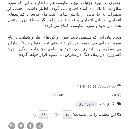
جعفری در مورد جزئیات موزه مقاومت هم با اشاره به این كه موزه
مقاومت تا یك ماه آینده افتتاح می گردد، اظهار داشت: بخشی از
تجهیزات به جا مانده از داعش شامل كتب های درسی، كمربندهای
انتحاری، وسائل انتحاری و غیره تا یك ماه دیگر به باغ موزه منتقل
شده می شود و موزه مقاومت افتتاح می گردد.
وی با بیان این كه قسمتی تحت عنوان واگن های ایثار و شهادت در باغ
موزه رونمایی می شود، اظهاركرد: قسمتی تحت عنوان «سنگرسازان
بی سنگر» راه اندازی می شود و تمامی تجهیزات سنگین جهاد
كشاورزی در زمان جنگ در معرض دید عموم قرار خواهد گرفت.
1398/07/05
13:45:49
4999
/ 5
5.0
تگهای خبر:
شهرداری
این مطلب را می پسندید؟
(0)
(1)