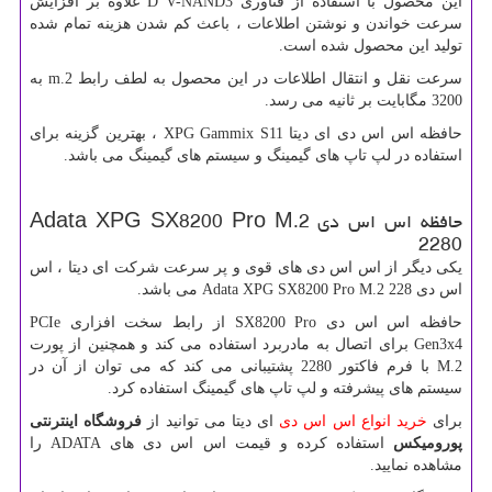
این محصول با استفاده از فناوری 3
D V-NAND
علاوه بر افزایش
سرعت خواندن و نوشتن اطلاعات ، باعث کم شدن هزینه تمام شده
تولید این محصول شده است.
سرعت نقل و انتقال اطلاعات در این محصول به لطف رابط
m.2
به
3200 مگابایت بر ثانیه می رسد.
حافظه اس اس دی ای دیتا
XPG Gammix S11
، بهترین گزینه برای
استفاده در لپ تاپ های گیمینگ و سیستم های گیمینگ می باشد.
حافظه اس اس دی
Adata XPG SX8200 Pro M.2
2280
یکی دیگر از اس اس دی های قوی و پر سرعت شرکت ای دیتا ، اس
اس دی
Adata XPG SX8200 Pro M.2 228
می باشد.
حافظه اس اس دی
SX8200 Pro
از رابط سخت افزاری
PCIe
Gen3x4
برای اتصال به مادربرد استفاده می کند و همچنین از پورت
M.2
با فرم فاکتور 2280 پشتیبانی می کند که می توان از آن در
سیستم های پیشرفته و لپ تاپ های گیمینگ استفاده کرد.
برای
خرید انواع اس اس دی
ای دیتا می توانید از
فروشگاه اینترنتی
پورومیکس
استفاده کرده و قیمت اس اس دی های
ADATA
را
مشاهده نمایید.