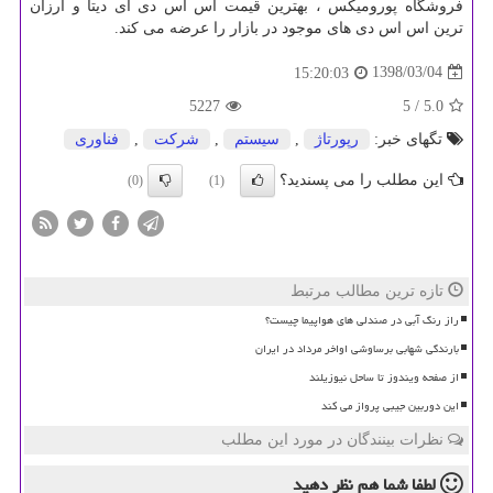
فروشگاه پورومیکس ، بهترین قیمت اس اس دی ای دیتا و ارزان
ترین اس اس دی های موجود در بازار را عرضه می کند.
1398/03/04
15:20:03
5227
/ 5
5.0
تگهای خبر:
رپورتاژ
,
سیستم
,
شركت
,
فناوری
این مطلب را می پسندید؟
(0)
(1)
تازه ترین مطالب مرتبط
راز رنگ آبی در صندلی های هواپیما چیست؟
بارندگی شهابی برساوشی اواخر مرداد در ایران
از صفحه ویندوز تا ساحل نیوزیلند
این دوربین جیبی پرواز می کند
نظرات بینندگان در مورد این مطلب
لطفا شما هم
نظر دهید