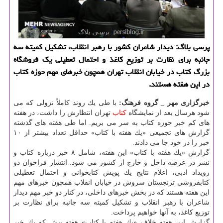
پرسی بلاگ: دیدار شاعران كشور با رهبر انقلاب، تشكیل كمیته سه
جانبه برای نظارت بر توزیع كاغذ و احتمال تعطیلی یك فروشگاه
بزرگ كتاب در خیابان انقلاب تهران همچون خبرهای مهم حوزه كتاب
در این هفته هستند.
خبرگزاری مهر _ گروه فرهنگ:
با طی یك روند كاملاً نزولی كه می
شود هرسال بعد از نمایشگاه
كتاب
تهران انتظارش را داشت، در هفته
های كم خبر حوزه كتاب به سر می بریم. اما طی هفته های گذشته
گزارش های تجمیعی «یك هفته با كتاب» حداقل تعداد بیشتر از ۱۰
خبر را در خود جا می دادند.
گزارش «یك هفته با كتاب» این هفته، شامل ۸ خبر درباره كتاب و
نشر در عرصه داخل و خارج از كشور می شود. انتشار فراخوان دو
رویداد ادبی، اعلام نتایج یك پویش كتابخوانی و احتمال تعطیلی
كتابفروشی ترنجستان سروش در خیابان انقلاب همچون خبرهای مهم
این هفته هستند كه در بخش خبرهای داخلی، در كنار دو خبر مهم دیدار
شاعران با رهبر انقلاب و تشكیل كمیته سه جانبه برای نظارت بر
توزیع كاغذ، به آنها خواهیم پرداخت.
گزارش این هفته خلافِ «یك هفته با كتاب» هفته پیش كه یك خبر