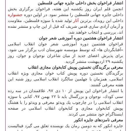
انتشار فراخوان بخش داخلی جایزه جهانی فلسطین
انجمن قلم ایران روز یكشنبه این هفته، فراخوان برگزاری بخش
داخلی جایزه جهانی فلسطین را منتشر نمود. در اولین دوره
جشنواره
داخلی این رویداد، برترین
آثار
تولید شده با سوژه فلسطین، مقاومت
و آرمان آزادی سازی قدس شریف كه قبل از این چاپ و منتشر نشده
اند، بررسی و انتخاب خواهند شد.
انتشار فراخوان هشتمین دوره آموزشی شعر جوان
فراخوان هشتمین دوره آموزشی شعر جوان انقلاب اسلامی
«آفتابگردان ها» كه توسط موسسه شهرستان ادب برگزار می شود،
برای پذیرش اعضای جدید از میان شاعران نوجوان و جوان، روز
یكشنبه ۲۹ اردیبهشت منتشر گردید.
معرفی برگزیدگان نخستین پویش كتابخوان مجازی انقلاب
برگزیدگان نخستین دوره پویش كتاب خوان مجازی ویژه انقلاب
اسلامی، همزمان با چهلمین سالگرد انقلاب اسلامی روز شنبه این
هفته معرفی گشتند.
با انتشار فراخوان این پویش از ۱۰ دی ۹۷، علاقمندان در سه رده
سنی كودك، نوجوان و بزرگسال باید تا ۲۲ بهمن ۹۷، كتابی با سوژه
انقلاب اسلامی را در چارچوب یك ویدئو معرفی و ویدئو را با هشتگ
پویش كتابخوان مجازی و كتابخوان انقلاب اسلامی در صفحه
اینستاگرام خود منتشر می كردند.
معرفی نامزدهای جایزه انكور
جایزه انكور كه به دومین رمان یك نویسنده تعلق می گیرد فینالیست