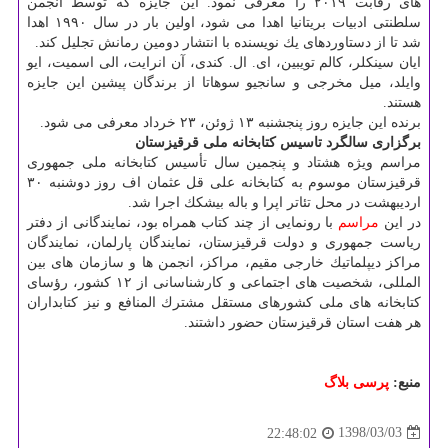
های رقابت ۲۰۱۹ را معرفی نمود. این جایزه كه توسط انجمن
سلطنتی ادبیات بریتانیا اهدا می شود، اولین بار در سال ۱۹۹۰ اهدا
شد تا از دستاوردهای یك نویسنده با انتشار دومین رمانش تجلیل كند.
ایان سینكلر، كالم تویبین، ای. ال. كندی، آن انرایت، الی اسمیت، ایو
وایلد، میل مخرجی و سانجیو سوهاتا از برندگان پیشین این جایزه
هستند.
برنده این جایزه روز پنجشنبه ۱۳ ژوئن، ۲۳ خرداد معرفی می شود.
برگزاری سالگرد تاسیس كتابخانه ملی قرقیزستان
مراسم ویژه هشتاد و پنجمین سال تأسیس كتابخانه ملی جمهوری
قرقیزستان موسوم به كتابخانه علی قل عثمان اف روز دوشنبه ۳۰
اردیبهشت در محل تئاتر اپرا و باله بیشكك اجرا شد.
در این
مراسم
با رونمایی از چند كتاب همراه بود، نمایندگانی از دفتر
ریاست جمهوری و دولت قرقیزستان، نمایندگان پارلمان، نمایندگان
مراكز دیپلماتیك خارجی مقیم، مراكز، انجمن ها و سازمان های بین
المللی، شخصیت های اجتماعی و كارشناسانی از ۱۲ كشور، رؤسای
كتابخانه های ملی كشورهای مستقل مشترك المنافع و نیز كتابداران
هر هفت استان قرقیزستان حضور داشتند.
منبع:
پرسی بلاگ
1398/03/03
22:48:02