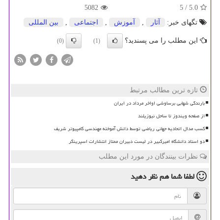
5082
/ 5
5.0
تگهای خبر:
آثار
,
آموزش
,
اجتماعی
,
بین المللی
این مطلب را می پسندید؟
(0)
(1)
تازه ترین مطالب مرتبط
بارندگی شهابی برساوشی اواخر مرداد در ایران
از صفحه ویندوز تا ساحل نیوزیلند
کسب مدال اتحادیه جهانی ریاضی توسط دانش آموخته مهندسی کامپیوتر شریف
دو استاد دانشگاه امیرکبیر در لیست دبیران ممتاز انتشارات اسپرینگر
نظرات بینندگان در مورد این مطلب
لطفا شما هم
نظر دهید