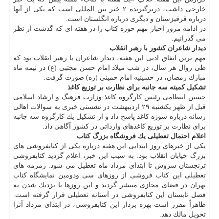
خارجی داشت، دربرگیرنده ۲ خبر بین المللی است كه یكی از آنها
درباره قرقیزستان و دیگری درباره انگلستان است.
در ادامه مرور اخبار مهم حوزه كتاب را در هفته ای كه گذشت از نظر
می گذرانیم.
دیدار شاعران كشور با رهبر انقلاب
مهم ترین اتفاق ادبی این هفته، دیدار شاعران با رهبر انقلاب بود كه
طی روال هر سال، در شب میلاد امام حسن مجتبی (ع) در نیمه ماه
مبارك رمضان، در حسینیه امام خمینی (ره) صورت گرفت.
تشكیل كمیته سه جانبه برای نظارت بر توزیع كاغذ
حسین انتظامی رئیس كارگروه كاغذ وزارت فرهنگ و ارشاد اسلامی
قبل از ظهر یكشنبه ۲۹ اردیبهشت در نشستی خبری به سوالات اهالی
رسانه درباره سوژه كاغذ پاسخ داد و از تشكیل یك كارگروه سه جانبه
برای نظارت بر توزیع كاغذهای وارداتی در كشور آگاهی داد.
اعلام احتمال تعطیلی یك فروشگاه بزرگ كتاب
یكی از خبرهای روز ابتدایی این هفته درباره یكی از كتابفروشی های
بزرگ خیابان انقلاب بود. به سبب این خبر، اعلام گردید كتابفروشی
ترنجستان سروش تا ابتدای مرداد ماه تعطیل می شود. زمزمه های
تعطیلی این كتاب فروشی از روزهای سی ودومین نمایشگاه كتاب
تهران در فضای مجازی منتشر گردید و این روزها با نزدیك شدن به
فصل تابستان این كتابفروشی در آستانه تعطیلی قرار گرفته است.
ظاهراً مقرر است بهره بردار این كتابفروشی، در ابتدای مرداد آنرا
تحویل مالك دهد.