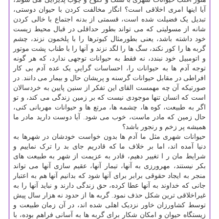
آیا اینها امری اخلاقی است؟ انگار مخالفت کردن با حیوان دوستی،
تبدیل یک فضیلت شده است، قسمتی از بدنه اجتماع با خالی کردن
شانه از مسولیتی که می تواند بطور حداقلی در قبال محیط زیست
خود داشته باشد، یعنی بطورمثال کبوترها را با پلخمون نزند، چشم
گربه ها را کور نکند، سگ ها را لگد نزند و آنها را با طناب پشت موتور
و اتومبیل خود نبندد، نه فقط به حیوانات توجهی ندارد، که هر گونه
توجه آدم ها به حیوانات را، احساسات گراییِ یک عده آدم بی کار
افراطی در مقابل حیوانات گرسنه و پریشان حال و بیمار می دانند. در
صورتیکه آن چه مهمست القای این تفکر از سنین پایین به خردسالان
است که انسان تنها موجودی نیست که بر زمین زندگی می کند، و تو
اگر به طبیعت، کوه ها، چشمه ها، مرتع ها و حیوانات مهربانی کنی،
حال زمین که مادر ماست، خوب می شود. آیا دوست دارید مادر ما
همیشه پر زخم و رنجور باشد؟
حیوانات شهری مثل ما آدم ها بدون خواست خودشان در شهرها به
دنیا آمده اند، اما بر خلاف ما که قادریم جای بد را ترک نماییم و
شرایط مان ر ا تغییر دهیم، قادر به عزیمت از شهر به طبیعت های
بکر نیستند، مهرورزی به آنها، تیمار آنها، عقیم سازی آنها می تواند
منجر به ایجاد حقوقی برابر برای آنها شود که بدانیم آنها هم به اعتبار
جانی که خداوند به آنها عطا کرده، حق زندگی دارند و نباید آنها را به
غیراخلاقی ترین شکل حذف نمود. گربه ها از حدود نه هزار سال پیش
توسط کشاورزان خاور نزدیک اهلی شده اند، در آن زمان طبیعت و
زیستگاه حیوان و امکان شکار برای گربه ها به آسانی فراهم بوده، با