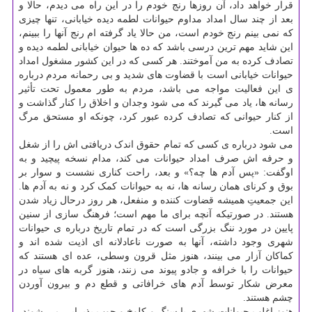
قرار خواهد داد، آن روزها رنج خودم را در این راه می دیدم، حالا و
بعد از چند سال امداد مداوم حیوانات لطمه دیده خیابانی، تنها چیزی
که نمی بینم رنج خودم است، من حالا یاد گرفته ام رنج آنها را ببینم،
این شاید مهم ترین درسی باشد که ده ها حیوان خیابانی لطمه دیده و
تصادف کرده به من آموختند. هر کسی که در این کشور مشغول امداد
حیوانات خیابانی است با قضاوت های شدید و بی رحمانه مردم درباره
ی این فعالیت مواجه می باشد، مردم به طور معمول تحت تأثیر
رسانه ها، یاد می گیرند که می شود وجدان و اخلاق را کنار گذاشت و
از کنار حیوانی که تصادف کرده عبور کرد، چونکه او مستحق مرگ
است.
می شود درباره ی کسی که تمام حقوق اندک دریافتی اش را از شغل
و حرفه اش صرف امداد حیوانات می کند، مدام نسخه پیچید و به
اوگفت: «پس آدم ها چه؟» و بعد، راحت کناری نشست و سوار بر
بوق و کرنای همان رسانه ها، نه به حیوانات کمک کرد و نه به آدم ها.
این جمعیتِ همیشه قضاوت کننده و منفعل، هر روز درحال زیاد شدن
هستند. در صورتیکه آنچه برای ما مهم است؛ فرهنگ سازی از سنین
پایین در مورد ننگ بزرگی است که در تمام تاریخ درباره ی حیوانات
شهری وجود داشته، آنها به صورت ناعادلانه ای اذیت شده اند و
کماکان آزار می بینند، هنوز مثل قرون وسطی، عده ای هستند که
حیوانات را با خرافه و جادو پیوند می زنند، هنوز گربه های سیاه در
معرض شکار توسط آدم های خرافاتی و قطع دم و بیرون آوردن
چشم هستند.
هنوز اغلب حیوانات شهری با سنگ و کلوخ و چوب پذیرایی می شوند،