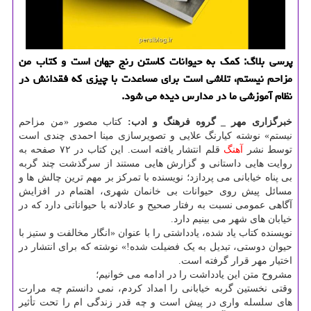
پرسی بلاگ: کمک به حیوانات کاستن رنج جهان است و کتاب من
مزاحم نیستم، تلاشی است برای مساعدت با چیزی که فقدانش در
نظام آموزشی ما در مدارس دیده می شود.
خبرگزاری مهر _
گروه فرهنگ و ادب:
کتاب مصور «من مزاحم
نیستم» نوشته کیارنگ علایی و تصویرسازی مینا احمدی چندی است
توسط نشر
آهنگ
قلم انتشار یافته است. این کتاب در ۷۲ صفحه به
روایت هایی داستانی و گزارش هایی مستند از سرگذشت چند گربه
بی پناه خیابانی می پردازد؛ نویسنده با تمرکز بر مهم ترین چالش ها و
مسائل پیش روی حیوانات بی خانمان شهری، اهتمام در افزایش
آگاهی عمومی نسبت به رفتار صحیح و عادلانه با حیواناتی دارد که در
خیابان های شهر می بینیم دارد.
نویسنده کتاب یاد شده، یادداشتی را با عنوان «انگار مخالفت و ستیز با
حیوان دوستی، تبدیل به یک فضیلت شده!» نوشته که برای انتشار در
اختیار مهر قرار گرفته است.
مشروح متن این یادداشت را در ادامه می خوانیم؛
وقتی نخستین گربه خیابانی را امداد کردم، نمی دانستم چه مرارت
های سلسله واری در پیش است و چه قدر زندگی ام را تحت تأثیر