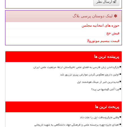
ارسال نظر
لینک دوستان پرسی بلاگ
حوزه های انتخابیه مجلس
فیش حج
قیمت بیسیم موتورولا
پربیننده ترین ها
بازگرداندن زبان فارسی به فضای علمی تاجیکستان ارتقاء مرجعیت علمی ایران
اولین داروی معکوس کردن عوارض پیری تزریق شد
جدیدترین خبر از عینک هوشمند اپل
چرا آنتن گوشیها می پرد؟
پربحث ترین ها
وقتی مایکروسافت اپل را نجات داد
اهدای جایزه چهره برجسته علمی و فرهنگی جهاد دانشگاهی به شهید لاریجانی