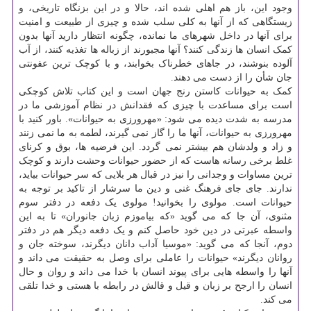
وجود این، باز هم اهلی شده اند، حالا و در این بزنگاه تاریخی، و
زیستگاهی که از آنها به کلی سلب شده و چیزی از طبیعت و امنیت
برای آنها در داخل شهرهای ما نمانده، چگونه انتظار دارید آنها بدون
کمک انسان ها زندگی کنند؟ آنها مجبورند از زباله ها تغذیه کنند، از آب
آلوده بنوشند، در جاهای خطرناک بخوابند، و با کوچک ترین عفونتی
جان شأن را از دست می دهند.
کمک به حیوانات کاستن رنج جهان است و این کتاب تلاش کوچکی
است برای مساعدت با چیزی که فقدانش در نظام آموزشی ما در
مدرسه به شدت دیده می شود: «مهرورزی به حیوانات». باور کنید با
مهرورزی به حیوانات، آنها ما را گاز نمی گیرند، لطمه به ما نمی زنند
و زاد و ولدشان هم بیشتر نمی گردد. این فرضیه ها، بوق و کرنای
غلط برخی رسانه هاست که از حضور حیوانات وحشت دارند و کوچک
ترین مساوات و وجدانی را نیز در قبال هر بلایی که سر حیوانات بیاید،
ندارند. جای جای فرهنگ غنی و دین ما سرشار از تاکید بر توجه به
حیوانات است. مولوی را بخوانید! مولوی یک دفعه در دفتر سوم
مثنوی، آن جا که می گوید «که بیاموزم زبان جانوران» تا به این
واسطه عبرتی در دین خود حاصل کنم و یک دفعه دیگر هم در دفتر
دوم، آنجا که می گوید: «موسیا آداب دانان دیگرند، سوخته جان و
روانان دیگرند» حیوانات را عاملی برای وصل به حقیقت می داند و
آنها را واسطه هایی برای پیوند انسان با خدا می داند و روان و حال
انسان را ارجح بر زبان و قیل و قالش در رابطه با هستی و خدا تلقی
می کند.