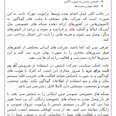
ناشناس ماندن به صورت آنلاین
آنلاک نمودن سایت ها
در حالت کلی عمل انجام شده توسط پرایویت نتورک ثابت به این
صورت است که شرکت های مختلف با ملیت های گوناگون به
کامپیوترهایی در کشورهای ارائه دهنده شبکه های خصوصی مثل
آمریکا، ایتالیا و آلمان،
هلند
و فرانسه و سوئد و برخی از کشورهای
دیگر، وصل می شوند و هزینه هایی را بابت این اتصال پرداخت می
کنند.
فرقی نمی کند کجا باشید. شرکت های ایرانی مختلفی از کشورهای
فوق سرورهای مجازی را به صورت پولی خرید می کنند و این
سرورها اجازه دسترسی و فعالیت را به آن ها می دهند.
علت اصلی سیاست شرکت بایننس در استفاده از سرویس
آی پی
ثابت برای ترید
یا سرور مجازی این است که افراد با هویت های
گوناگون و به صورت ناشناس نتوانند فعالیت های تخریبی علیه سیستم
مالی و هک و سو استفاده از اطلاعات گوناگون بکنند. وقتی شخصی
هویت و شخصیت مستقلی دارد کاملا قابل دسترسی می باشد.
شبکه های خصوصی عمومی چنین امکانی را به شخص نمی دهند. با
هر بار وصل شدن به شبکه های خصوصی رایگان، آی پی شما تغییر
پیدا می کند و اگر در سیستم بایننس با پرایویت نتروک عمومی و
رایگان معامله می کنید، بعد از مدت کوتاهی سیستم امنیت بایننس
تغییرات و فعالیت های شما را شناسایی کرده و حساب شما را به