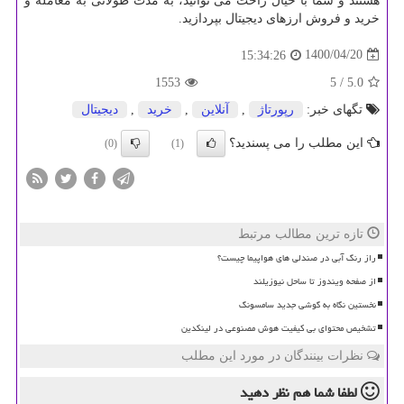
هستند و شما با خیال راحت می توانید، به مدت طولانی به معامله و
خرید و فروش ارزهای دیجیتال بپردازید.
1400/04/20
15:34:26
1553
/ 5
5.0
تگهای خبر:
رپورتاژ
,
آنلاین
,
خرید
,
دیجیتال
این مطلب را می پسندید؟
(0)
(1)
تازه ترین مطالب مرتبط
راز رنگ آبی در صندلی های هواپیما چیست؟
از صفحه ویندوز تا ساحل نیوزیلند
نخستین نگاه به گوشی جدید سامسونگ
تشخیص محتوای بی کیفیت هوش مصنوعی در لینکدین
نظرات بینندگان در مورد این مطلب
لطفا شما هم
نظر دهید