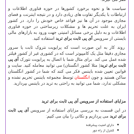
سیاست ها و نحوه برخورد کشورها در حوزه فناوری اطلاعات و
ارتباطات با یکدیگر تفاوت های زیادی دارد و در نتیجه اینترنت و فضای
مجازی موجود در آن ها نیز قواعد خاص خودش را دارد. در کشور
ایران به علت تحریم ها و مشکلات زیرساختی در حوزه فناوری
اطلاعات و به دلیل برخی مسائل امنیتی جهت ورود به بازارهای مالی
بایستی از سرویس
آی پی ثابت برای ترید
استفاده کنید.
روند کار به این صورت است که پرایویت نتروک ثابت یا سرور
مجازی دقیقا مثل یک کامپیوتر است که در کشوری غیر از کشور فیلتر
شده عمل می کند. برای مثال شما با اتصال به پرایویت نتورک
آی پی
ثابت برای ترید
( مثلا کشور انگستان) می توانید معامله کنید. سایت و
قوانین تعیین شده بایننس فکر می کنند که شما در کشور انگلستان
ساکن هستید و چون
انگلستان
توسط مجموعه بایننس تحریم نشده و
مشکلی ندارد، شما می توانید به راحتی به ترید در بایننس بپردازید.
مزایای استفاده از سرویس آی پی ثابت برای ترید
در این قسمت به بررسی مزایای استفاده از سرویس
آی پی ثابت
برای ترید
می پردازیم و نکاتی را بیان می کنیم:
دارای امنیت پیشرفته
کنترل از راه دور