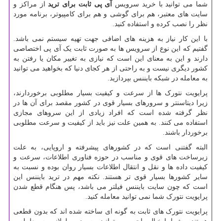
شما می توانید با خرید سرویس
آی پی ثابت برای ترید
از مراکز و
سایت های معتبر، هم برای گوشی و هم برای کامپیوتر، برنامه مورد
نظر را نصب کرده و استفاده کنید.
با این کار نیاز به هزینه های اضافی جهت تهیه سیستم نمی باشد.
گفتیم که این نوع از سرویس ها به صورت ثابت یک آی پی اختصاصی
دارند و این به معنای این است که نیازی به تغییر مکان یا رفتن به
کشور دیگری نیست و به راحتی از هر کجای دنیا که بخواهید می توانید
به معامله در شبکه بایننس بپردازید.
پرایویت نتورک ها از سرعت و کیفیت بسیار مطلوبی برخوردارند،
زیرا دیتاسنتر و سرورهای بسیار قوی در کشور مقصد برای آن ها در
نظر گرفته شده است که افراد زیادی از این سروهای مجازی
استفاده می کنند. به همین علت نیز باید از کیفیت و سرعت مطلوبی
برخوردار باشند.
البته گفتنی است که در کشورهای پیشرفته و اروپایی، به علت
زیرساخت های قوی و مناسب در حوزه فناوری اطلاعات، سرعت و
کیفیت داده ها و نقل و انتقال اطلاعات بسیار روان بوده و نسبت به
سایر کشورها بسیار قوی تر هستند. نکته مهم در ترید بایننس این
است که چون سایت بایننس فیلتر می باشد، پس هنگام قطع شدن
پرایویت نتورک شما نمی توانید معامله کنید.
پرایویت نتورک های ثابت به گونه ای ساخته شده اند که بدون قطعی