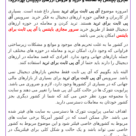
امروزه موضوع
آی پی ثابت برای ترید
بسیار داغ شده است. بسیاری
از کاربران و فعالین حوزه ارزهای دیجیتال به فکر خرید سرویس
آی
پی ثابت برای ترید
هستند. ترید کردن و معامله در حوزه ارزهای
دیجیتال فقط از طریق خرید
سرور
مجازی بایننس
یا
آی پی ثابت برای
بایننس
امکان پذیر می باشد.
در کشور ما به علت تحریم های موجود و موانع و مشکلات زیرساختی
فراوانی که وجود دارد، امکان ترید و معامله در حوزه های مختلف از
جمله بازارهای جهانی وجود ندارد. افرادی که قصد معامله در ارزهای
دیجیتال را دارند باید حتما از
آی پی ثابت برای ترید
استفاده کنند.
البته باید بگوییم که آی پی ثابت فقط مختص بازارهای دیجیتال نمی
باشد. سرویس
آی پی ثابت برای ترید
برای بسیاری از بازارهای مالی
جهانی که در بسیاری از کشورها وجود دارد، لازم و ضروری می باشد.
پرایویت نتورک ها در حالت کلی آی پی شما را تغییر می دهند و سایت
یا مجموعه مورد نظر حس می کند که شما از کشور دیگری بجز
کشور خودتان به معاملات دسترسی دارید.
اهداف تمامی پرایویت نتورک ها دسترسی به سایت های فیتر شده
می باشد. حال ممکن است که در کشور آمریکا برخی سایت های
مربوط به کشورهای خاصی فیلتر شود و این موضوع مربوط به کشور
خاصی نمی تواند باشد و یک حالت و شکل کلی برای فیلترینگ در
نظر می گیرند.