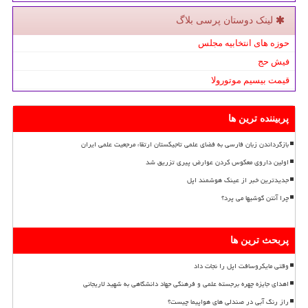
لینک دوستان پرسی بلاگ
حوزه های انتخابیه مجلس
فیش حج
قیمت بیسیم موتورولا
پربیننده ترین ها
بازگرداندن زبان فارسی به فضای علمی تاجیکستان ارتقاء مرجعیت علمی ایران
اولین داروی معکوس کردن عوارض پیری تزریق شد
جدیدترین خبر از عینک هوشمند اپل
چرا آنتن گوشیها می پرد؟
پربحث ترین ها
وقتی مایکروسافت اپل را نجات داد
اهدای جایزه چهره برجسته علمی و فرهنگی جهاد دانشگاهی به شهید لاریجانی
راز رنگ آبی در صندلی های هواپیما چیست؟