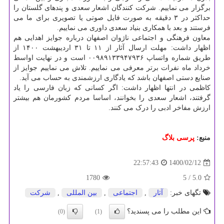
برگزار می نماییم. شرکت کنندگان اشعار سعدی و پندهای گلستان را
حداکثر در ۳ دقیقه به صورت فایل صوتی یا تصویری برای ما می
فرستند و بعد با همکاری بنیاد سعدی داوری می نماییم.
معاون فرهنگی و اجتماعی ناژوان اصفهان درباره جوایز اهدایی هم
اظهار داشت: مهلت ارسال آثار از ۱۱ تا ۳۱ اردیبهشت ۱۴۰۰ از
طریق شماره واتساپ ۰۰۹۸۹۱۳۳۹۴۷۹۳۶ است و در نهایت اواسط
خرداد ماه نفرات برتر معرفی می نماییم. تلاش می نماییم جوایز از
صنایع دستی اصفهان باشد که یادگاری ارزشمندی به حساب می آید.
کاظمی در انتها اظهار داشت: اگر کسانی که زبان فارسی را یاد
گرفتند، اشعار سعدی را بخوانند، اساسا مردم کشورمان هم بیشتر
ارزش مفاخر ادبی را درک می کنند.
منبع:
پرسی بلاگ
1400/02/12
22:57:43
1780
/ 5
5.0
تگهای خبر:
آثار
,
اجتماعی
,
بین المللی
,
شركت
این مطلب را می پسندید؟
(0)
(1)