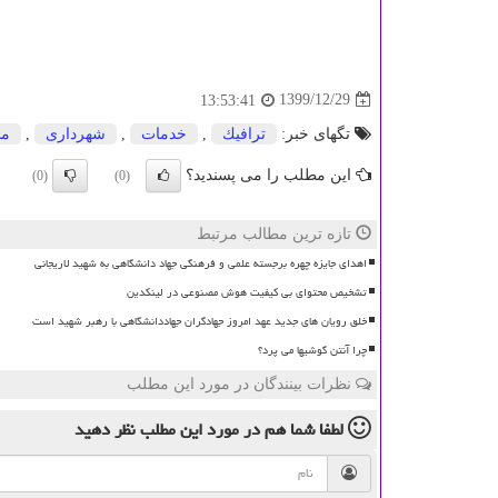
1399/12/29
13:53:41
تگهای خبر:
ترافیك
,
خدمات
,
شهرداری
,
مح
این مطلب را می پسندید؟
(0)
(0)
تازه ترین مطالب مرتبط
اهدای جایزه چهره برجسته علمی و فرهنگی جهاد دانشگاهی به شهید لاریجانی
تشخیص محتوای بی کیفیت هوش مصنوعی در لینکدین
خلق رویان های جدید عهد امروز جهادگران جهاددانشگاهی با رهبر شهید است
چرا آنتن گوشیها می پرد؟
نظرات بینندگان در مورد این مطلب
لطفا شما هم
در مورد این مطلب
نظر دهید