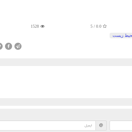
1528
/ 5
0.0
یط زیست