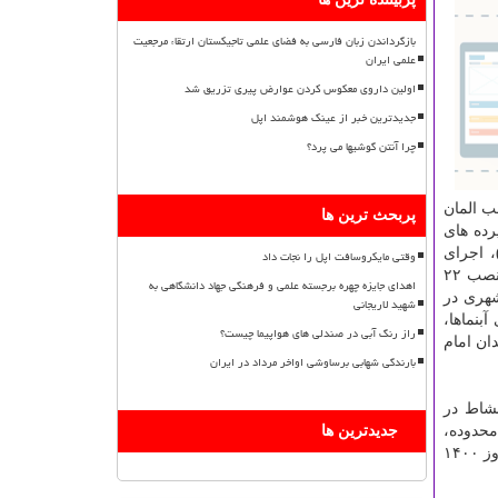
بازگرداندن زبان فارسی به فضای علمی تاجیکستان ارتقاء مرجعیت
علمی ایران
اولین داروی معکوس کردن عوارض پیری تزریق شد
جدیدترین خبر از عینک هوشمند اپل
چرا آنتن گوشیها می پرد؟
آذین بندی عیدانه، نصب المان
پربحث ترین ها
ویض پرده های
ن (ع)، اجرای
وقتی مایکروسافت اپل را نجات داد
نقاشی دیواری در خیابان گوته و بوستان فاطمی، راه اندازی بوستان فاطمی، حذف زواید فیزیکی و بصری و پاکسازی تبلیغات غیرمجاز، نصب ۲۲
اهدای جایزه چهره برجسته علمی و فرهنگی جهاد دانشگاهی به
ای ترافیکی و شهری در
شهید لاریجانی
آبنماها،
راز رنگ آبی در صندلی های هواپیما چیست؟
ان امام
بارندگی شهابی برساوشی اواخر مرداد در ایران
ادی و نشاط در
محدوده،
جدیدترین ها
گل آرایی از راه فلاورباکس و گل آرایی از راه فلاورپل در سطح منطقه هم همچون اقدامات حوزه فضای سبز به منظور آمادگی برای نوروز ۱۴۰۰