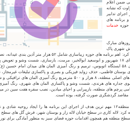
ی ضمن اعلام
اوت که نشانه
اجرای تدابیر
 برنامه های
خدمات
 روزهای مبارک
خش شهری پاک
و آراسته و سزاوار شهروندان خوب و شریف باشد، اضافه کرد: اهم برنامه های حوزه زیباسازی شامل ۵۲ هزار متر 
های نوروزی، مرمت و بازسازی مجسمه های یادمان شهدای ۱۷ شهریور و ابوسعید ابوالخیر، مرمت، بازسازی، شست وشو و تع
عمارت شمس العماره، رنگ آمیزی پل چوبی، رنگ آمیزی ۵۸ ایستگاه اتوبوس، ترمیم و رنگ آمیزی المان های میدان امام حسی
عدد تخم مرغ رنگی، ۶ هزار مترمربع نورپردازی در خیابان های اصلی منطقه، ۸ هزار و ۵۰۰ مترمربع رنگ آمیزی المان ه
ی و شست وشوی جداره های هرندی، شست وشو و پاکسازی المان های شهری، رنگ آمیزی 
می پرچم های منطقه، بازپیرایی و احیای میادین، نصب سفره هفت سین در مید
با مقاصد گردشگری صورت گرفته، بوده است.
به گزارش روابط عمومی شهرداری منطقه ۱۲، شهردار منطقه۱۲ مهم ترین هدف از اجرای این برنامه ها را ایجاد روحیه ش
فه کرد: لاله کاری در سطح خیابان لاله زار و بوستان شهر، فرش گل های سطح 