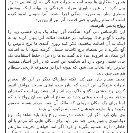
همین دستکاری ها بوده است، میراث فرهنگی به آن اعتنایی ندارد،
بیان کرد: در عین ناباوری میراث فرهنگی به بهانه اینکه پوشش
منظری منار، به صورت سنگی اجرا نشده، آنرا سیمان اندود کرده
است که تمام زیبایی و حتی قدمت آنرا نیز از بین برد.
رواج بدعتی نادرست
این کارشناس می گوید: شگفت آور اینکه یک بنای خشتی زیبا را
وقتی با گچ و خاک بپوشانید، در حقیقت اصالت آنرا پنهان کرده اید نه
اینکه به آن اصالت ببخشید. فکر کنید روزی گنبدی ها برج قابوس را
گچ بگیرند یا در بسطام برج کاشانه سیمان گرفته شود آیا به اصالت
این مکان ها افزوده ایم؟ باید گفت ده ها راه برای حفظ استقامت یک
بنای خشتی وجود دارد اما شگفت این است که در این استان همیشه
بدترین راه انتخاب می شود که نمونه آنرا در مجموعه تاریخی بسطام
هم می شود دید.
محمد مقدم بیان می کند: نکته خطرناک دیگر در این کار بدفرم
میراث فرهنگی این است که بیان شده امنای مسجد موافق اندود
کردن برج خشتی با گچ و خاک بوده اند و این هشداری است که نشان
میدهد مقرر است بدعتی جدید در سطح استان سمنان رواج یابد که
امنا برای یک مکان تاریخی که مالک آن همه مردم هستند تصمیم
بگیرند و با سلیقه خودشان دست به ترکیب آن بزنند.
وی بیان کرد: اگر این بدعت نادرست رواج یابد باید شاهد یک نوع
دیکتاتوری باشیم یعنی چند نفر باید برای مکان هایی که مردم با آن
خاطره دارند تصمیم بگیرند و فردا اگر امنا خواهان تخریب منار هم
شدند چون این مسجد در لیست ملی نیست حتما میراث فرهنگی