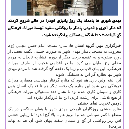
مهدی شهری ها بامداد یك روز پائیزی خودرا در حالی شروع كردند
كه منار آجری و قدیمی پامنار با روكشی سفید توسط میراث فرهنگی
گچ گرفته شد تا شگفتی همگان برانگیخته شود.
خبرگزاری مهر، گروه استان ها:
مناره مسجد امام حسن مجتبی (ع)،
معروف به مسجد پامنار مهدی شهر به صورت خشتی بگفته بعضی از
دوره صفویه و به عقیده برخی دیگر از دوره افشاریه تابحال به مردم
محلی رخ نمایان می کرد اما در اقدامی عجیب از طرف میراث
فرهنگی، این بنای قدیمی و زیبا یک دفعه گچ گرفته شد تا مردم مهدی
شهر تنها نظاره گر این بد سلیقگی شوند.
این البته اولین باری هم نبود که مناره گرفتار مهندسی معماری میراث
فرهنگی می شود این مناره یک دفعه دیگر هم تا قد یک انسان بتون
کاری و سیمان کاری شده بود تا نشان دهد مسئولان میراث فرهنگی
از هیچ تلاشی برای زشت کردن این بنا فروگذار نکرده اند.
دومین تخریب نمای خشتی
مناره خشتی روزگاران تاریخی مهدی شهر یا همان سنگسر در یک
مقطع تا کمر سیمانی شد و امروز هم تا بالا گچ اندود! تا زیبایی خشتی
اش زیر روکشی از گچ و سیمان سفید پنهان شود آن هم به بهانه
مرمت!