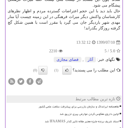
پیشگام می شود.
حال باید دید با این حجم اعتراضات گسترده مردم و اظهار نظرهای
کارشناسان واکنش دیگر میراث فرهنگی در این زمینه چیست آیا منار
مهدی شهر باردیگر جان می گیرد یا مقرر است با همین شکل گچ
گرفته روزگار بگذراند!
1399/07/10
13:32:12
2210
/ 5
5.0
تگهای خبر:
آثار
,
فضای مجازی
این مطلب را می پسندید؟
(0)
(1)
تازه ترین مطالب مرتبط
تفاهمنامه ایرانداک و سازمان بازرسی برای پیشرفت سلامت علمی کشور
اولین داروی معکوس کردن عوارض پیری تزریق شد
استاد شریف برنده جایزه معتبر مقاله تاثیر گذار IFAAMAS شد