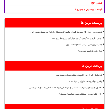
فیش حج
قیمت بیسیم موتورولا
پربیننده ترین ها
بازگرداندن زبان فارسی به فضای علمی تاجیکستان ارتقاء مرجعیت علمی ایران
اولین داروی معکوس کردن عوارض پیری تزریق شد
جدیدترین خبر از عینک هوشمند اپل
چرا آنتن گوشیها می پرد؟
پربحث ترین ها
درخشش ایران در المپیاد جهانی هوش مصنوعی
وقتی مایکروسافت اپل را نجات داد
اهدای جایزه چهره برجسته علمی و فرهنگی جهاد دانشگاهی به شهید لاریجانی
راز رنگ آبی در صندلی های هواپیما چیست؟
جدیدترین ها