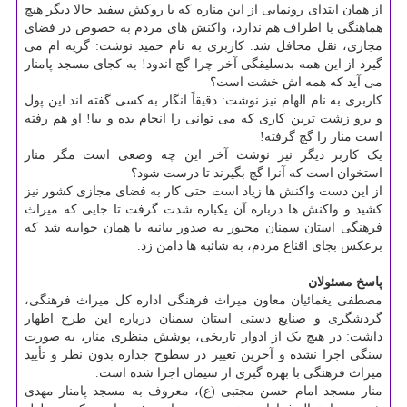
از همان ابتدای رونمایی از این مناره که با روکش سفید حالا دیگر هیچ
هماهنگی با اطراف هم ندارد، واکنش های مردم به خصوص در فضای
مجازی، نقل محافل شد. کاربری به نام حمید نوشت: گریه ام می
گیرد از این همه بدسلیقگی آخر چرا گچ اندود! به کجای مسجد پامنار
می آید که همه اش خشت است؟
کاربری به نام الهام نیز نوشت: دقیقاً انگار به کسی گفته اند این پول
و برو زشت ترین کاری که می توانی را انجام بده و بیا! او هم رفته
است منار را گچ گرفته!
یک کاربر دیگر نیز نوشت آخر این چه وضعی است مگر منار
استخوان است که آنرا گچ بگیرند تا درست شود؟
از این دست واکنش ها زیاد است حتی کار به فضای مجازی کشور نیز
کشید و واکنش ها درباره آن یکباره شدت گرفت تا جایی که میراث
فرهنگی استان سمنان مجبور به صدور بیانیه یا همان جوابیه شد که
برعکس بجای اقناع مردم، به شائبه ها دامن زد.
پاسخ مسئولان
مصطفی یغمائیان معاون میراث فرهنگی اداره کل میراث فرهنگی،
گردشگری و صنایع دستی استان سمنان درباره این طرح اظهار
داشت: در هیچ یک از ادوار تاریخی، پوشش منظری منار، به صورت
سنگی اجرا نشده و آخرین تغییر در سطوح جداره بدون نظر و تأیید
میراث فرهنگی با بهره گیری از سیمان اجرا شده است.
منار مسجد امام حسن مجتبی (ع)، معروف به مسجد پامنار مهدی