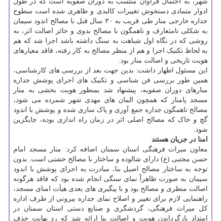
شهر، به احتمال فراوان منتسب به دوران صفویه است که در طول
ادوار متمادی دستخوش تغییرات کالبدی و ظاهری شده است سطوح
جداره خارجی منار طی قریب به ۳۰ سال قبل با مصالح اندود سیمان
به شکلی نامتعارف و ناهمگون با مصالح بدوی و حائز اصالت اثر، به
روشی که در نگاه اول شباهت به سنگ داشته باشد اجرا شد که هم
به لحاظ تکنیک اجرا و هم از منظر مصالح به کار رفته، فاقد معیارهای
هویت تاریخی و اصالت منار بود.
این مسئول اظهار داشت: بدین جهت بعد از بررسی های کارشناسی،
همین طور بررسی فن شناسی و تکنیک های اجرای پوشش جداره
منارهای دوران صفویه، پیشنهاد شد بمنظور هویت بخشی به منار
مسجد پامنار که همچون المان های مهدی شهر شمرده می شود،
مصالح ناهمگون جداره جمع آوری و پاک سازی شده و پوشش با اندود
گچ و خاک که مصالح اصلی اثر در زمان راه اندازی بوده، جایگزین
شود.
امنا در جریان هستند
معاون میراث فرهنگی استان سمنان اضافه کرد: منار مسجد امام
حسن مجتبی (ع) دارای شالوده و ساختار با مصالح خشتی است. بدون
توجه به ساختار مصالح اصیل بنا، مبادرت به اجرای پوشش با اندود
سیمان به صورت ظاهراً نمای سنگی انجام شده بود که فاقد هرگونه
اصالت منظری و مصالح بود و با پیگیری های بعدی هیأت امنای مسجد،
راهنمایی لازم برای تغییر و اصلاح نمای جداره بیرونی از طرف اداره
کل میراث فرهنگی، گردشگری و صنایع دستی استان سمنان در
امتداد بازگرداندن هویت و اصالت بنا ارائه شد که رد نهایت حذف