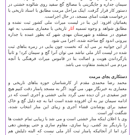
سیمان جداره و جایگزینی با مصالح گچ سفید روی شالوده خشتی در
دستور کار قرار گرفت. اینک مراحل مرمت مطابق با اسناد تاریخی با
درخواست هیئت امنای مسجد، در حال اجراست.
یغمائیان افزود: این بنا در لیست میراث ملی کشور ثبت نشده و
مطابق شواهد و وجوه تسمیه
آثار
تاریخی با معماری منتسب به عهد
صفوی در منطقه و شهرستان مهدی شهر که بطور عمده با جداره
بیرونی اندود گچ ساخته شده، اجرا می شود.
از این جوابیه بر می آید که نخست چون بنایی در زمره بناهای ثبت
شده در لیست آثار ملی نباشد می توان آنرا گچ و سیمان کرد! و ثانیاً
بازگرداندن هویت و اصالت بنا در قاموس میراث فرهنگی با آنچه
مردم می اندیشند متفاوت می باشد.
دستکاری بجای مرمت
محمد رضا محمدی مقدم از کارشناسان حوزه بناهای تاریخی و
معماری به خبرنگار مهر، می گوید: اگر به مسجد پامنار دقت کنیم هیچ
چیز سفیدی در آن دیده نمی گردد بنایی خشتی و آجری است که در
ادامه سیمان نیز به آن افزوده شده است اما به چه دلیل گچ و خاک
سفید برای پوشاندن قشاء آجری و زیبای این منار انتخاب شده،
شگفت آور است.
وی با اعلان اینکه منار خشتی است و می شد با زیبایی تمام خشت ها
را باردیگر بند کشی، زیبا سازی، مقاوم سازی و حتی پوشش دهی
کرد اما از آنجائیکه پامنار ثبت آثار ملی نیست که البته دلیلش هم