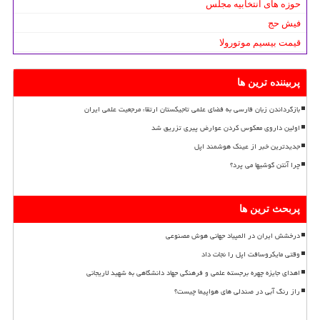
حوزه های انتخابیه مجلس
فیش حج
قیمت بیسیم موتورولا
پربیننده ترین ها
بازگرداندن زبان فارسی به فضای علمی تاجیکستان ارتقاء مرجعیت علمی ایران
اولین داروی معکوس کردن عوارض پیری تزریق شد
جدیدترین خبر از عینک هوشمند اپل
چرا آنتن گوشیها می پرد؟
پربحث ترین ها
درخشش ایران در المپیاد جهانی هوش مصنوعی
وقتی مایکروسافت اپل را نجات داد
اهدای جایزه چهره برجسته علمی و فرهنگی جهاد دانشگاهی به شهید لاریجانی
راز رنگ آبی در صندلی های هواپیما چیست؟