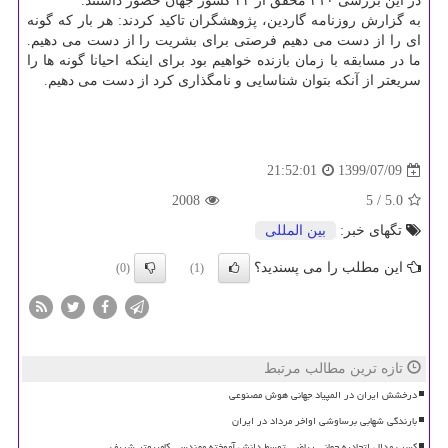
در این بررسی ۲۱۰ محقق از ۴۲ کشور جهان حضور داشتند.
به گزارش روزنامه گاردین، پژوهشگران تاکید کردند: هر بار که گونه
ای را از دست می دهیم فرصتی برای بشریت را از دست می دهیم.
ما در مسابقه با زمان بازنده خواهیم بود برای اینکه احیانا گونه ها را
سریعتر از آنکه بتوان شناسایی و نامگذاری کرد از دست می دهیم.
1399/07/09
21:52:01
2008
/ 5
5.0
تگهای خبر:
بین المللی
این مطلب را می پسندید؟
(0)
(1)
تازه ترین مطالب مرتبط
درخشش ایران در المپیاد جهانی هوش مصنوعی
بارندگی شهابی برساوشی اواخر مرداد در ایران
کسب مدال اتحادیه جهانی ریاضی توسط دانش آموخته مهندسی کامپیوتر شریف