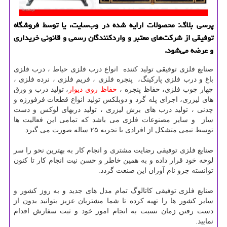
پرسی بلاگ: محصولات ارایه شده در وب‌سایت، یا توسط فروشگاه
توفیقی از شركت‌های معتبر و واردكنندگان رسمی و قانونی خریداری
و عرضه می‌شود.
صنایع فلزی توفیقی تولید کننده انواع درب فلزی حیاط ، درب فلزی
باغ و درب فلزی پارکینگ، پنجره فلزی ، فریم فلزی ، نرده فلزی ،
چهار چوب فلزی، حفاظ پنجره ،
حفاظ روی دیوار
، تولید درب و ورق
های لیزری، اجرای پله گرد و دوبلکس تولید انواع قطعات فرفورژه و
چدنی ، تولید درب های برش لیزری ، تولید دربهای لوکس و دست
ساز و سایر مصنوعات فلزی می باشد که تمامی این فعالیت ها
توسط تیمی متشکل از افرادی با تجربه ۲۵ ساله صورت می گیرد.
صنایع فلزی توفیقی رضایت مشتری و انجام کار به بهترین نحو را سر
لوحه خود قرار داده و به همین خاطر و حسن نیت انجام کار تا کنون
توانسته جزو نام آوران این صنعت گردد.
صنایع فلزی توفیقی کاتالوگ تمام مدل های جدید و به روز کشور و
سایر کشور ها را تهیه کرده تا شما مشتریان عزیز بتوانید بدون از
دست رفتن زمان نسبت به انجام امور خود و ثبت سفارش اقدام
نمایید.