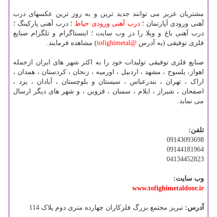
مشتریان عزیز می توانند جدید ترین و به روز ترین عکسهای درب
آهنی ورودی آپارتمان ؛
درب آهنی ورودی حیاط
؛ درب آهنی پارکینگ ؛
درب آهنی باغ و ویلا را در وب سایت ؛ اینستاگرام و تلگرام صنایع
فلزی توفیقی (به آدرس
@tofighimetal
) مشاهده فرمایند.
صنایع فلزی توفیقی تولیدات خود را به اکثر شهر های ایران ازجمله
اهواز، یلسوج ، مشهد ، اردبیل ، اورمیه ، زنجان ، کردستان ، همدان ،
اراک ، تهران ، بندرعباس ، سیستان و بلوچستان ، آبادان ، یزد ،
اصفحان ، شیراز ، ایلام ، سمنان ، قزوین ، و شهر های دیگر ارسال
می نماید.
تلفن:
09143093698
09144181964
04134452823
وب سایت:
www.tofighimetaldoor.ir
آدرس:
تبریز مجتمع بزرگ فلزکاران چهارده متری دوم پلاک 114