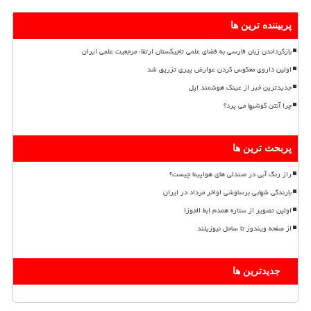
پربیننده ترین ها
بازگرداندن زبان فارسی به فضای علمی تاجیکستان ارتقاء مرجعیت علمی ایران
اولین داروی معکوس کردن عوارض پیری تزریق شد
جدیدترین خبر از عینک هوشمند اپل
چرا آنتن گوشیها می پرد؟
پربحث ترین ها
راز رنگ آبی در صندلی های هواپیما چیست؟
بارندگی شهابی برساوشی اواخر مرداد در ایران
اولین تصویر از ستاره همدم ابط الجوزا
از صفحه ویندوز تا ساحل نیوزیلند
جدیدترین ها