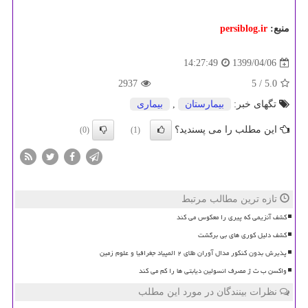
منبع:
persiblog.ir
1399/04/06
14:27:49
2937
/ 5
5.0
تگهای خبر:
بیمارستان
,
بیماری
این مطلب را می پسندید؟
(0)
(1)
تازه ترین مطالب مرتبط
کشف آنزیمی که پیری را معکوس می کند
کشف دلیل کوری های بی برگشت
پذیرش بدون کنکور مدال آوران طلای ۲ المپیاد جغرافیا و علوم زمین
واکسن ب ث ژ مصرف انسولین دیابتی ها را کم می کند
نظرات بینندگان در مورد این مطلب