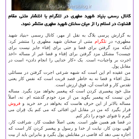
كانال رسمی بنیاد شهید مطهری در تلگرام با انتشار متنی مقام
قضاوت در اسلام را از میان سخنان شهید مطهری منتشر نمود.
به گزارش پرسی بلاگ به نقل از مهر، کانال رسمی «بنیاد شهید
مطهری» در
تلگرام
متنی از سخنان شهید مطهری را منتشر کرد:
اینکه مزد گرفتن برای قضا و حتی برای اِفتاء جایز نیست برای
چیست؟ مشکل مزد گرفتن برای اِفتاء و قضا غیر از مساله «اخذ
اجرت بر واجبات» است. یک «کار خدایی را انجام دادن» است در
مقابل پول.
من عقیده ام این است که شبهه شرعی اجرت گرفتن در مسائلی
مثل افتاء و قضا نه به خاطر قصد قربت است که نفس کار یعنی
تقدس کار و قداست آن، فوق ارزش است.
مثل خود پیغمبری کردن است که پیغمبر بخواهد مزد بگیرد. مساله
این نیست که پیغمبر بگوید من از مزد خودم گذشته ام. نه، اصلاً
مساله بالاتر از این حرف هاست که بخواهد در حد خرید و
فروش
قرار بگیرد که من در مقابل این افتائی که می کنم یک قِران می
گیرم تا فتوای خودم را ذکر کنم.
در قضا هم همین طور است. یعنی اصلاً عظمت کار، شرافت کار،
الهی بودن کار، نیابت از خدا و رسول و پیغمبر کردنِ کار است که
اجازه نمی دهد که قاضی در مقابلش پول بگیرد و بنابراین باید از بیت