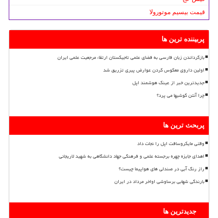
قیمت بیسیم موتورولا
پربیننده ترین ها
بازگرداندن زبان فارسی به فضای علمی تاجیکستان ارتقاء مرجعیت علمی ایران
اولین داروی معکوس کردن عوارض پیری تزریق شد
جدیدترین خبر از عینک هوشمند اپل
چرا آنتن گوشیها می پرد؟
پربحث ترین ها
وقتی مایکروسافت اپل را نجات داد
اهدای جایزه چهره برجسته علمی و فرهنگی جهاد دانشگاهی به شهید لاریجانی
راز رنگ آبی در صندلی های هواپیما چیست؟
بارندگی شهابی برساوشی اواخر مرداد در ایران
جدیدترین ها