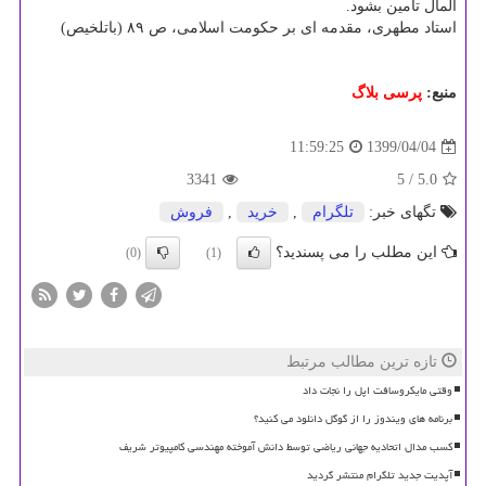
المال تأمین بشود.
استاد مطهری، مقدمه ای بر حکومت اسلامی، ص ۸۹ (باتلخیص)
منبع:
پرسی بلاگ
1399/04/04
11:59:25
3341
/ 5
5.0
تگهای خبر:
تلگرام
,
خرید
,
فروش
این مطلب را می پسندید؟
(0)
(1)
تازه ترین مطالب مرتبط
وقتی مایکروسافت اپل را نجات داد
برنامه های ویندوز را از گوگل دانلود می کنید؟
کسب مدال اتحادیه جهانی ریاضی توسط دانش آموخته مهندسی کامپیوتر شریف
آپدیت جدید تلگرام منتشر گردید