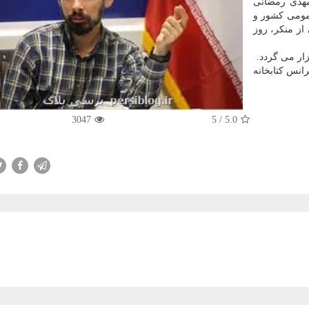
هدی رمضانی
عمومی کشور و
از منکر، روز
ر می گردد.
د در سالن کنفرانس کتابخانه
3047
/ 5
5.0