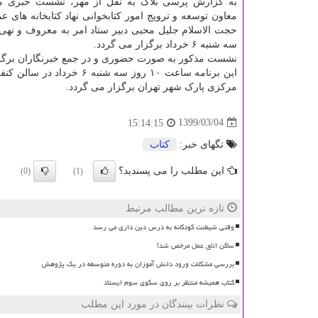
به گزارش پرسی بلاگ به نقل از مهر، نشست خبری م
معاون توسعه و ترویج امور کتابخوانی نهاد کتابخانه های 
حجت الاسلام جلیل محبی دبیر ستاد امر به معروف و نهی 
سه شنبه ۶ خرداد برگزار می گردد.
نشست مذکور به صورت حضوری و در جمع خبرنگاران برگزا
این برنامه ساعت ۱۰ روز سه شنبه ۶ خردا
مرکزی پارک شهر تهران برگزار می گردد.
1399/03/04
15:14:15
تگهای خبر:
كتاب
این مطلب را می پسندید؟
(0)
(1)
تازه ترین مطالب مرتبط
وقتی شیطنت کودکانه به درس دین داری می رسد
ساکن اتاق عمل مرخص شد!
بررسی مشکلات ورود دانش آموزان به دوره متوسطه در یک پژوهش
کتاب همیشه منتظر بر روی سکوی سوم ایستاد
نظرات بینندگان در مورد این مطلب