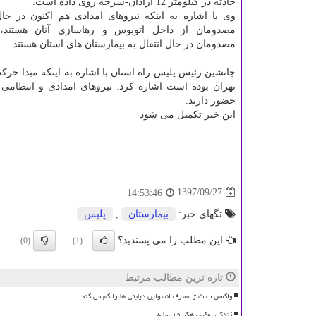
حادثه در كیلومتر 12 آرادان-سرخه روی داده است.
وی با اشاره به اینكه نیروهای امدادی هم اكنون در حا
مصدومان از داخل اتوبوس و رهاسازی آنان هستند، 
مصدومان در حال انتقال به بیمارستان های استان هستند.
جانشین رئیس پلیس راه استان با اشاره به اینكه مبدا حرك
تهران بوده است اشاره كرد: نیروهای امدادی و انتظامی
حضور دارند.
این خبر تكمیل می شود
1397/09/27
14:53:46
تگهای خبر:
بیمارستان
,
پلیس
این مطلب را می پسندید؟
(0)
(1)
تازه ترین مطالب مرتبط
واکسن ب ث ژ مصرف انسولین دیابتی ها را کم می کند
زندگی لوکس هکر ۱۹ ساله