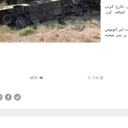
ل خارج كردن
اضافه كرد:
ت این اتوبوس
 بر سر صحنه
4835
/ 5
5.0