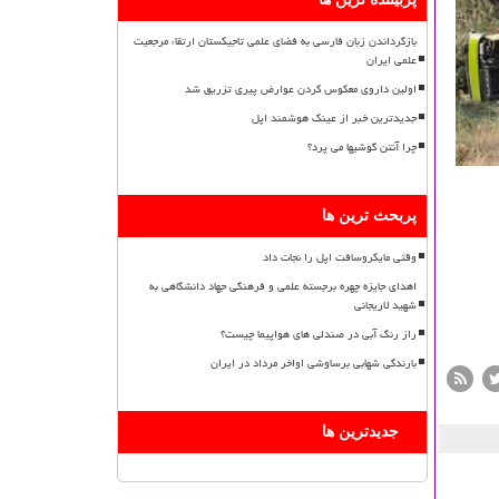
بازگرداندن زبان فارسی به فضای علمی تاجیکستان ارتقاء مرجعیت
علمی ایران
اولین داروی معکوس کردن عوارض پیری تزریق شد
جدیدترین خبر از عینک هوشمند اپل
چرا آنتن گوشیها می پرد؟
پربحث ترین ها
وقتی مایکروسافت اپل را نجات داد
اهدای جایزه چهره برجسته علمی و فرهنگی جهاد دانشگاهی به
شهید لاریجانی
راز رنگ آبی در صندلی های هواپیما چیست؟
بارندگی شهابی برساوشی اواخر مرداد در ایران
جدیدترین ها