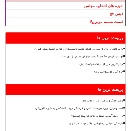
حوزه های انتخابیه مجلس
فیش حج
قیمت بیسیم موتورولا
پربیننده ترین ها
بازگرداندن زبان فارسی به فضای علمی تاجیکستان ارتقاء مرجعیت علمی ایران
اولین داروی معکوس کردن عوارض پیری تزریق شد
جدیدترین خبر از عینک هوشمند اپل
چرا آنتن گوشیها می پرد؟
پربحث ترین ها
وقتی مایکروسافت اپل را نجات داد
اهدای جایزه چهره برجسته علمی و فرهنگی جهاد دانشگاهی به شهید لاریجانی
راز رنگ آبی در صندلی های هواپیما چیست؟
بارندگی شهابی برساوشی اواخر مرداد در ایران