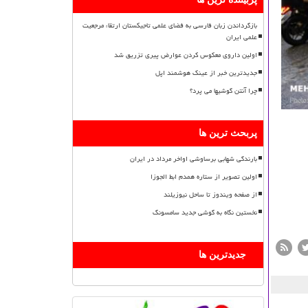
بازگرداندن زبان فارسی به فضای علمی تاجیکستان ارتقاء مرجعیت
علمی ایران
اولین داروی معکوس کردن عوارض پیری تزریق شد
جدیدترین خبر از عینک هوشمند اپل
چرا آنتن گوشیها می پرد؟
پربحث ترین ها
بارندگی شهابی برساوشی اواخر مرداد در ایران
اولین تصویر از ستاره همدم ابط الجوزا
از صفحه ویندوز تا ساحل نیوزیلند
نخستین نگاه به گوشی جدید سامسونگ
جدیدترین ها