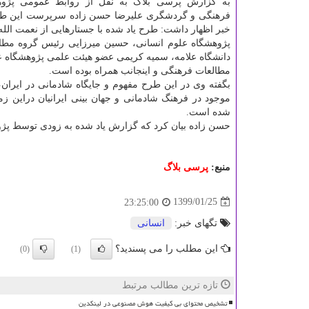
به گزارش پرسی بلاگ به نقل از روابط عمومی پژوه
فرهنگی و گردشگری علیرضا حسن زاده سرپرست این طرح 
خبر اظهار داشت: طرح یاد شده با جستارهایی از نعمت الله
پژوهشگاه علوم انسانی، حسین میرزایی رئیس گروه مطا
دانشگاه علامه، سمیه كریمی عضو هیئت علمی پژوهشگاه ع
مطالعات فرهنگی و اینجانب همراه بوده است.
بگفته وی در این طرح مفهوم و جایگاه شادمانی در ایران،
موجود در فرهنگ شادمانی و جهان بینی ایرانیان دراین زم
شده است.
حسن زاده بیان كرد كه گزارش یاد شده به زودی توسط پ
منبع:
پرسی بلاگ
1399/01/25
23:25:00
تگهای خبر:
انسانی
این مطلب را می پسندید؟
(0)
(1)
تازه ترین مطالب مرتبط
تشخیص محتوای بی کیفیت هوش مصنوعی در لینکدین