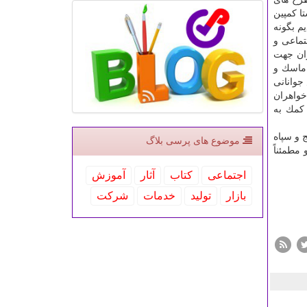
ا كمپین
م بگونه
جتماعی و
ران جهت
 ماسك و
جوانانی
خواهران
 كمك به
 و سپاه
موضوع های پرسی بلاگ
مطمئناً
اجتماعی
كتاب
آثار
آموزش
بازار
تولید
خدمات
شركت