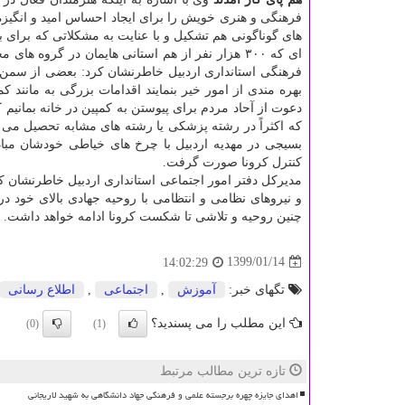
فرهنگی و هنری خویش را برای ایجاد احساس امید و انگیزه
های گوناگونی هم تشكیل و با عنایت به مشكلاتی كه برای 
ای كه ۳۰۰ هزار نفر از هم استانی هایمان در گروه 
فرهنگی استانداری اردبیل خاطرنشان كرد: بعضی از سمن ها 
بهره مندی از امور خیر بنمایند اقدامات بزرگی به مانند
دعوت از آحاد مردم برای پیوستن به كمپین در خانه بمانیم
كه اكثراً در رشته پزشكی یا رشته های مشابه تحصیل می ك
بسیجی در مهدیه اردبیل با چرخ های خیاطی خودشان مبادر
كنترل كرونا صورت گرفت.
مدیركل دفتر امور اجتماعی استانداری اردبیل خاطرنشان كر
و نیروهای نظامی و انتظامی با روحیه جهادی بالای خود د
چنین روحیه و تلاشی تا شكست كرونا ادامه خواهد داشت.
1399/01/14
14:02:29
تگهای خبر:
آموزش
,
اجتماعی
,
اطلاع رسانی
این مطلب را می پسندید؟
(0)
(1)
تازه ترین مطالب مرتبط
اهدای جایزه چهره برجسته علمی و فرهنگی جهاد دانشگاهی به شهید لاریجانی