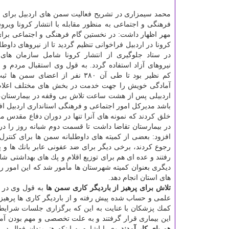
محمد سیمزاری در تشریح فعالیت سمن های اردبیل برای ا
فرهنگی و اجتماعی به منظور مقابله با انتشار كرونا ویرو
مهر اظهار داشت: در نخستین گام فرهنگی و اجتماعی برا
كرونا در اردبیل فراخوانی تنظیم گردید تا از نیروهای دا
در ستاد جلوگیری از انتشار كرونا شامل سازمان های 
نیروهای آزاد استفاده گردد. به قول وی استقبال مردم و س
كم نظیر بود تا طی آن ۳۸۰ نفر از اعضای سم
آمادگی خویش را جهت خدمت در بخش های مختلف اعلام ك
اردبیلی پس از هشت ساعت تلاش بی وقفه در بیمارستان، 
باشد مدیركل امور اجتماعی و فرهنگی استانداری اردبیل افز
خلق كردند كه نمونه های آنرا تنها در دوران دفاع مقدس 
در بیمارستان تقاضا داشت تا قسمت دوم شبانه روز را در 
افزود: بعضی از كمیته های داوطلبانه سمن ها برای كنترل
رجوع كردند، برخی دیگر برای ضد عفونی عابر بانك ها و 
رفتند و عده ای هم برای توزیع اقلام و پك های بهداشتی ش
دیگری بعنوان كمیته شهرستان ها مأمور شد كه این امور را
های استان انجام دهد.
تلاش برای پرهیز از باردیگر كاری سمن ها
به قول وی در كن
علمی و حساب شده پیش رفته و از باردیگر كاری ها پرهیز 
این بیماری قرار گرفتند و به علت تخصصی و مهم بودن آموزش ها، عرضه
هم پای كار آمدند
وی با اشاره به اینكه هنرمندان فعال 