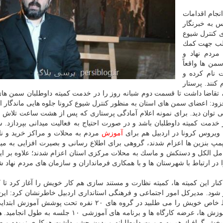
نجام اقدامات
س به خبرنگار
ی كنترل شیوع
وطلب جهت كمك
مردم نهاد و
من ها واقعاً
ن ها ثبت نام كرده و
نند. پرستار
تقاضا داشت تا قسمت دوم شبانه روز را در خدمت كمیته داوطلبان سمن های
ود: اعضای سمن های استان به منظور كنترل شیوع كرونا جلوه هایی ماندگار از ا
می توان دید. برای نمونه اعلام آمادگی پرستاری كه پس از هشت ساعت تلاش 
خدمت كمیته داوطلبان باشد و در صورت احتیاج به فعالیت میدانی بپردازد. 
 ویروس كرونا در اردبیل هم برای
آموزش
مردم به محلات و مراكز خرید و نان
پمپ بنزین ها اعزام شدند، گروهی برای اطلاع رسانی و بصیرت افزایی به می
امل الكل و دستكش و ماسك به محلات مركزی استان اعزام شدند؛ علاوه بر اینه
 در ارتباط با شهرستان ها و با همكاری فرمانداران و سازمان های مردم نهاد 
ار این كمیته ها، كمیته نظارت و مستند سازی هم كار خویش را آغاز كرد تا كار
شود. مدیركل امور اجتماعی و فرهنگی استانداری اردبیل خاطرنشان كرد: این ا
كمك پزشكان با عنایت به این كه برگزاری جلسات شرایط خاص خویش را می طلبید در گروه های ۲۰ نفره تحت پ
 كارگاه ها و برنامه های آموزشی ۱۰ جلسه به طول انجامید.
ه
در بخش گرافیك هم به صورت داوطلبانه و بدون چشم داشت همكاری نموده و 