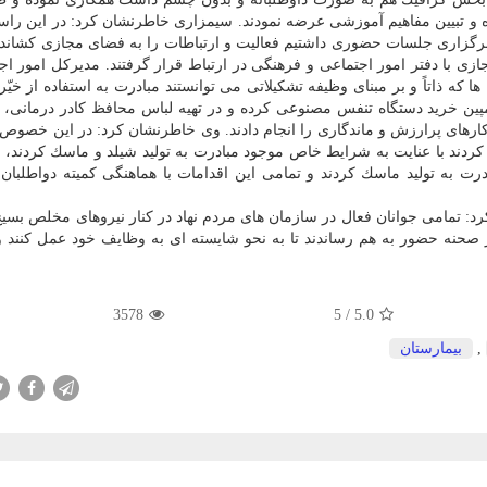
 و تبیین مفاهیم آموزشی عرضه نمودند. سیمزاری خاطرنشان كرد: در این راست
برگزاری جلسات حضوری داشتیم فعالیت و ارتباطات را به فضای مجازی كشاندی
های مجازی با دفتر امور اجتماعی و فرهنگی در ارتباط قرار گرفتند. مدیركل امور ا
كه ذاتاً و بر مبنای وظیفه تشكیلاتی می توانستند مبادرت به استفاده از خیّ
 كمپین خرید دستگاه تنفس مصنوعی كرده و در تهیه لباس محافظ كادر درمانی،
 كارهای پرارزش و ماندگاری را انجام دادند. وی خاطرنشان كرد: در این خصوص 
ردند با عنایت به شرایط خاص موجود مبادرت به تولید شیلد و ماسك كردند، 
ت به تولید ماسك كردند و تمامی این اقدامات با هماهنگی كمیته دواطلبان
د: تمامی جوانان فعال در سازمان های مردم نهاد در كنار نیروهای مخلص بسیج
ر صحنه حضور به هم رساندند تا به نحو شایسته ای به وظایف خود عمل كنند و 
3578
/ 5
5.0
,
بیمارستان