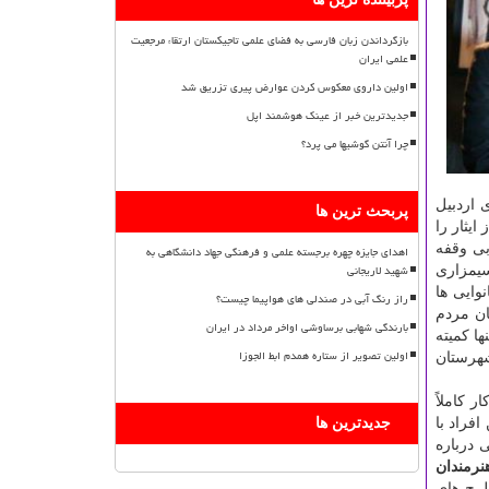
بازگرداندن زبان فارسی به فضای علمی تاجیکستان ارتقاء مرجعیت
علمی ایران
اولین داروی معکوس کردن عوارض پیری تزریق شد
جدیدترین خبر از عینک هوشمند اپل
چرا آنتن گوشیها می پرد؟
 اردبیل
پربحث ترین ها
یثار را
بی وقفه
اهدای جایزه چهره برجسته علمی و فرهنگی جهاد دانشگاهی به
شهید لاریجانی
سیمزاری
وایی ها
راز رنگ آبی در صندلی های هواپیما چیست؟
ان مردم
بارندگی شهابی برساوشی اواخر مرداد در ایران
ا كمیته
اولین تصویر از ستاره همدم ابط الجوزا
شهرستان
 كاملاً
فراد با
جدیدترین ها
وشش آموزش ابتدایی درباره
نرمندان
طرح های