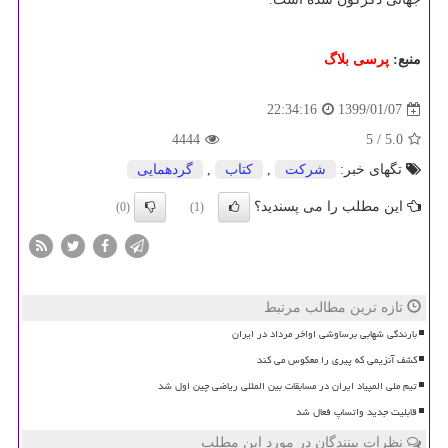
منبع:
پرسی بلاگ
1399/01/07
22:34:16
4444
/ 5
5.0
تگهای خبر:
شركت
,
كتاب
,
گردهمایی
این مطلب را می پسندید؟
(0)
(1)
تازه ترین مطالب مرتبط
بارندگی شهابی برساوشی اواخر مرداد در ایران
کشف آنزیمی که پیری را معکوس می کند
تیم ملی المپیاد ایران در مسابقات بین المللی ریاضی چین اول شد
قابلیت جدید واتساپ فعال شد
نظرات بینندگان در مورد این مطلب