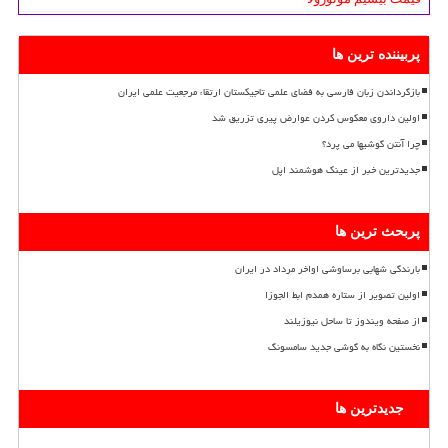
پربیننده ترین ها
بازگرداندن زبان فارسی به فضای علمی تاجیکستان ارتقاء مرجعیت علمی ایران
اولین داروی معکوس کردن عوارض پیری تزریق شد
چرا آنتن گوشیها می پرد؟
جدیدترین خبر از عینک هوشمند اپل
پربحث ترین ها
بارندگی شهابی برساوشی اواخر مرداد در ایران
اولین تصویر از ستاره همدم ابط الجوزا
از صفحه ویندوز تا ساحل نیوزیلند
نخستین نگاه به گوشی جدید سامسونگ
جدیدترین ها