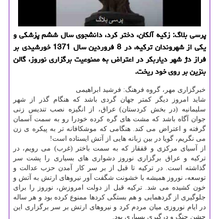
پرسی بلاگ: زكیه آلكان، دختر كرد، دانشجوی سال ششم پزشكی و
یكی از شهروندان تركیه، در 8 فروردین سال 1371 خورشیدی بر
فراز دژ شهر دیاربكر در اعتراض به ممنوعیت برگزاری نوروز، گالن
بنزین بر روی خود ریخت.
خبرگزاری مهر، گروه فرهنگ: فرشید ابراهیمی
شاید امروز دیگر كمتر جهان گردی باشد كه هنگام گذر از شهر
سلیمانیه (در بخش كردستان) عراق، از انگیزه نصب تندیس زنی
جوان آگاه باشد كه مشت های گره كرده خودرا رو به سمت آسمان
گرفته و اعتراض می كند. هنگامی كه موشكافانه تر به پیكره ی زن
می نگریم، گویا در بین زبانه هایی از آتش ایستاده است!
از آسیای مركزی و قفقاز كه به سمت باختر (غرب) می رویم، در
تركیه و عراق برگزاری نوروز دشواری های بسیاری را پشت سر
گذاشته است. در تركیه تا قبل از بر سر كار آمدن حزب عدالت و
توسعه، نوروز همیشه با خشونت شگفت آور نیروهای ارتش به آتش و
خون كشیده می شد. تركیه قبل از دولت امروزش، نوروز را برای
جلوگیری از گردهمایی و هم بستگی كردها ممنوع كرده بود و هر ساله
در ایام نوروزی میان مردم كرد و نیروهای ارتش بر سر برگزاری این
جشن جنگ و درگیری بسیاری بود.