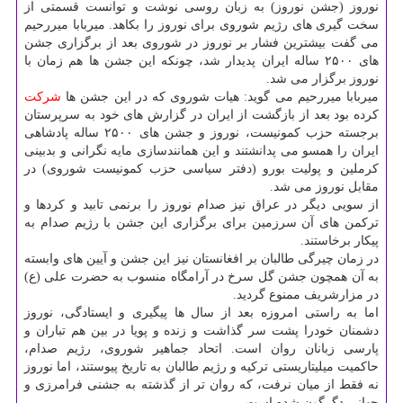
نوروز (جشن نوروز) به زبان روسی نوشت و توانست قسمتی از
سخت گیری های رژیم شوروی برای نوروز را بكاهد. میربابا میررحیم
می گفت بیشترین فشار بر نوروز در شوروی بعد از برگزاری جشن
های ۲۵۰۰ ساله ایران پدیدار شد، چونكه این جشن ها هم زمان با
نوروز برگزار می شد.
میربابا میررحیم می گوید: هیات شوروی كه در این جشن ها
شركت
كرده بود بعد از بازگشت از ایران در گزارش های خود به سرپرستان
برجسته حزب كمونیست، نوروز و جشن های ۲۵۰۰ ساله پادشاهی
ایران را همسو می پدانشتند و این همانندسازی مایه نگرانی و بدبینی
كرملین و پولیت بورو (دفتر سیاسی حزب كمونیست شوروی) در
مقابل نوروز می شد.
از سویی دیگر در عراق نیز صدام نوروز را برنمی تابید و كردها و
تركمن های آن سرزمین برای برگزاری این جشن با رژیم صدام به
پیكار برخاستند.
در زمان چیرگی طالبان بر افغانستان نیز این جشن و آیین های وابسته
به آن همچون جشن گل سرخ در آرامگاه منسوب به حضرت علی (ع)
در مزارشریف ممنوع گردید.
اما به راستی امروزه بعد از سال ها پیگیری و ایستادگی، نوروز
دشمنان خودرا پشت سر گذاشت و زنده و پویا در بین هم تباران و
پارسی زبانان روان است. اتحاد جماهیر شوروی، رژیم صدام،
حاكمیت میلیتاریستی تركیه و رژیم طالبان به تاریخ پیوستند، اما نوروز
نه فقط از میان نرفت، كه روان تر از گذشته به جشنی فرامرزی و
جهانی دگرگون شده است.