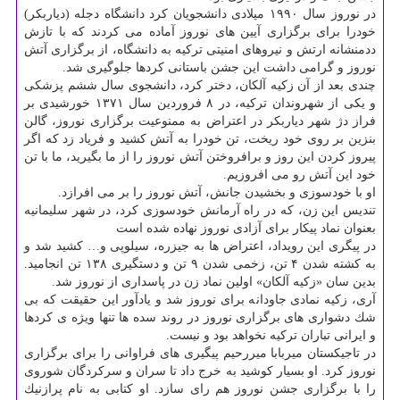
در نوروز سال ۱۹۹۰ میلادی دانشجویان كرد دانشگاه دجله (دیاربكر)
خودرا برای برگزاری آیین های نوروز آماده می كردند كه با تازش
ددمنشانه ارتش و نیروهای امنیتی تركیه به دانشگاه، از برگزاری آتش
نوروز و گرامی داشت این جشن باستانی كردها جلوگیری شد.
چندی بعد از آن زكیه آلكان، دختر كرد، دانشجوی سال ششم پزشكی
و یكی از شهروندان تركیه، در ۸ فروردین سال ۱۳۷۱ خورشیدی بر
فراز دژ شهر دیاربكر در اعتراض به ممنوعیت برگزاری نوروز، گالن
بنزین بر روی خود ریخت، تن خودرا به آتش كشید و فریاد زد كه اگر
پیروز كردن این روز و برافروختن آتش نوروز را از ما بگیرید، ما با تن
خود این آتش رو می افروزیم.
او با خودسوزی و بخشیدن جانش، آتش نوروز را بر می افرازد.
تندیس این زن، كه در راه آرمانش خودسوزی كرد، در شهر سلیمانیه
بعنوان نماد پیكار برای آزادی نوروز نهاده شده است
در پیگری این رویداد، اعتراض ها به جیزره، سیلوپی و… كشید شد و
به كشته شدن ۴ تن، زخمی شدن ۹ تن و دستگیری ۱۳۸ تن انجامید.
بدین سان «زكیه آلكان» اولین نماد زن در پاسداری از نوروز شد.
آری، زكیه نمادی جاودانه برای نوروز شد و یادآور این حقیقت كه بی
شك دشواری های برگزاری نوروز در روند سده ها تنها ویژه ی كردها
و ایرانی تباران تركیه نخواهد بود و نیست.
در تاجیكستان میربابا میررحیم پیگیری های فراوانی را برای برگزاری
نوروز كرد. او بسیار كوشید به خرج داد تا سران و سركردگان شوروی
را با برگزاری جشن نوروز هم رای سازد. او كتابی به نام پرازنیك