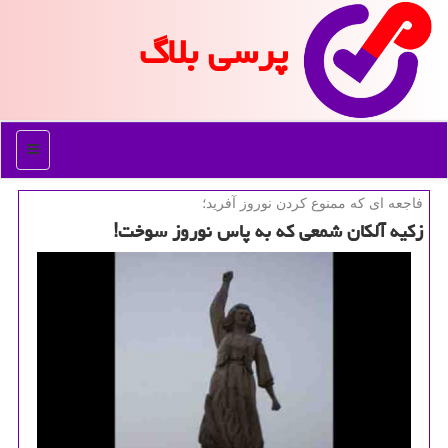
پرسی بلاگ
منو
فاجعه ای كه ممنوع كردن نوروز آفرید؛
زكیه آلكان شمعی كه به پاس نوروز سوخت!