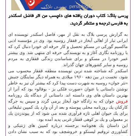
پرسی بلاگ: كتاب دوران یافته های دلچسب من اثر فاضل اسكندر
به فارسی ترجمه و منتشر گردید.
به گزارش پرسی بلاگ به نقل از مهر، فاضل اسكندر نویسنده ای
ایرانی تبار از اهالی آبخاز در قفقاز روسیه بود. وی در مؤسسه ادبی
ماكسیم گوركی در مسكو تحصیل و كار حرفه ای خودرا دنبال كرد كه
با روزنامه نگاری آغاز و به نویسندگی حرفه ای منتهی شد. وی بیشتر
عمر خودرا در مسكو و برای شناساندن زندگی قفقازی به مردم
روسیه و سایر كشورهای جهان گذراند.
اسكندر كه شناخته شده ترین نویسنده منطقه قفقاز محسوب می
شود، نخست در بین دهه ۱۹۶۰ میلادی به همراه دیگر نماینگان جنبش
«نثر جوان» روسیه به شهرت دست پیدا كرد كه بیشتر آن نیز به خاطر
نوشتن داستانی با عنوان «صورت فلكی بز - بوفالو» بود كه آنرا از
بهترین داستان های وی دانسته اند. داستانی از دیدگاه یك روزنامه
فروش
جوان كه به زادگاه خود آبخاز برمی گردد و سپس به جرگه
كاركنان یك روزنامه محلی پیوسته و بعد از آن وارد یك كمپین تبلیغاتی
برای یك حیوان اهلی تازه فرآوری شده می شود كه از پیوندزدن یك
بز معمولی و یك بز كوهی قفقاز غربی پدید آمده بود.
این داستان یك هجونامه برجسته درباره كمپین های ژنتیكی و
كشاورزی تروفیم لیسنكو و خروشچف بود كه به سبب نشان دادن