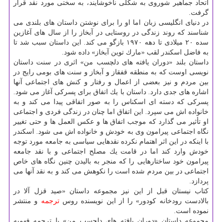
اتحاد جماهیر شوروی به شكلی ناخوشایند، به سختی مورد نقد قرار
گرفت.
در دنیای انگلیسی زبان اما او را برای نوشتن داستان های بلندی می
شناسند كه روند زندگی در روستایی در آبخاز را از سال های آغازین
سده ۲۰ میلادی تا دهه ۱۹۷۰ بازگو می كند. این داستان سبب شد تا
به فاضل اسكندر لقب «مارك توین آبخاز» داده شود.
داستان بلند «دوران یافته های دلچسب من» اثری در سنت داستان
نویسی اوست كه به منطقه قفقاز و آبخاز و سنت های بومی رایج در
بین مردم و نیز بعضی از اعمال و رفتار و كنش های اجتماعی آنها
اشاره های جدی دارد. داستان با یك اتفاق برای پسركی آغاز می شود.
پسركی كه دسته ای اسكناس را به صور اتفاقی پیدا می كند و به
خانواده اش می سپرد. این اتفاق اما چنان در زندگی فردی و اجتماعی
او تأثیر می گذارد كه موجب اتفاق ها و عكس العمل ها و حتی تغییر
نگاه اجتماعی پیرامون وی به خودش و خانواده اش می شود. اسكندر
با اینكه در این اثر اهتمام نكرده نقدهایی سیاسی به جامعه مورد توجه
خودش وارد كند اما در قامت یك مصلح اجتماعی و با نقد جامعه
پیرامون خود ساختارهایی را كه منجر به بالیدن چنین نگاه های خاص
اجتماعی در بین مردم شده است را نكوهش می كند و به نقد آنها می
پردازد.
كتاب نیستان قبل از این نیز مجموعه داستان «صید قزل آلا در
بالادست رودخانه كودور» را از این نویسنده روس
ترجمه
و منتشر
نموده است.
مجموعه داستان «دوران یافته های دلچسب من» با ترجمه فهمیه