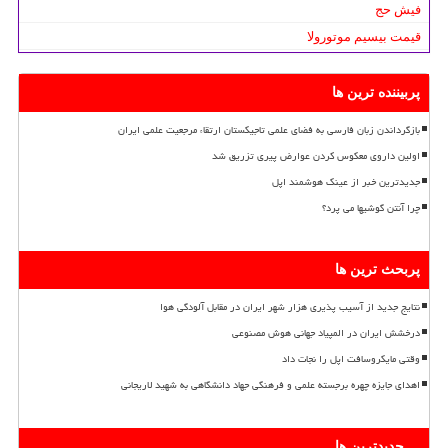
فیش حج
قیمت بیسیم موتورولا
پربیننده ترین ها
بازگرداندن زبان فارسی به فضای علمی تاجیکستان ارتقاء مرجعیت علمی ایران
اولین داروی معکوس کردن عوارض پیری تزریق شد
جدیدترین خبر از عینک هوشمند اپل
چرا آنتن گوشیها می پرد؟
پربحث ترین ها
نتایج جدید از آسیب پذیری هزار شهر ایران در مقابل آلودگی هوا
درخشش ایران در المپیاد جهانی هوش مصنوعی
وقتی مایکروسافت اپل را نجات داد
اهدای جایزه چهره برجسته علمی و فرهنگی جهاد دانشگاهی به شهید لاریجانی
جدیدترین ها