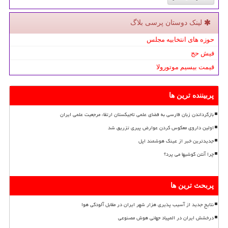
لینک دوستان پرسی بلاگ
حوزه های انتخابیه مجلس
فیش حج
قیمت بیسیم موتورولا
پربیننده ترین ها
بازگرداندن زبان فارسی به فضای علمی تاجیکستان ارتقاء مرجعیت علمی ایران
اولین داروی معکوس کردن عوارض پیری تزریق شد
جدیدترین خبر از عینک هوشمند اپل
چرا آنتن گوشیها می پرد؟
پربحث ترین ها
نتایج جدید از آسیب پذیری هزار شهر ایران در مقابل آلودگی هوا
درخشش ایران در المپیاد جهانی هوش مصنوعی