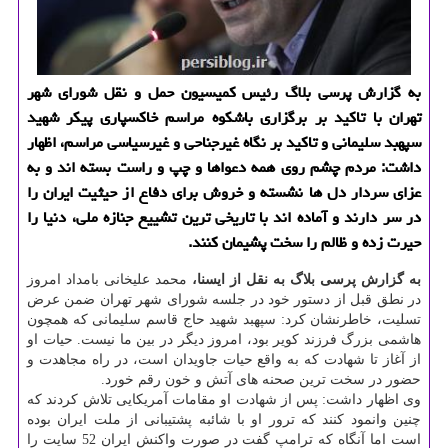
به گزارش پرسی بلاگ رئیس كمیسیون حمل و نقل شورای شهر
تهران با تاكید بر برگزاری باشكوه مراسم خاكسپاری پیكر شهید
سپهبد سلیمانی و تاكید بر نگاه غیرجناحی و غیرسیاسی مراسم، اظهار
داشت: مردم چشم روی همه دعواها و چپ و راست بسته اند و به
عزای سردار دل ها نشسته و خروش برای دفاع از حیثیت ایران را
در سر دارند و آماده اند با تاریخی ترین تشییع جنازه ملی، دنیا را
حیرت زده و ظالم را سخت پشیمان كنند.
به گزارش پرسی بلاگ به نقل از ایسنا،
محمد علیخانی بامداد امروز
در نطق قبل از دستور خود در جلسه شورای شهر تهران ضمن عرض
تسلیت، خاطرنشان كرد: سپهبد شهید حاج قاسم سلیمانی كه همچون
هاشمی بزرگ فرزند كویر بود، امروز دیگر در بین ما نیست. حیات او
از آغاز تا شهادت كه به واقع حیات جاویدان است، در راه مجاهدت و
حضور در سخت ترین صحنه های آتش و خون رقم خورد.
وی اظهار داشت: پس از شهادت او مقامات آمریكایی تلاش كردند كه
چنین وانمود كنند كه ترور او با شائبه پشتیبانی از ملت ایران بوده
است اما آنگاه كه ترامپ گفت در صورت واكنش ایران 52 سایت را