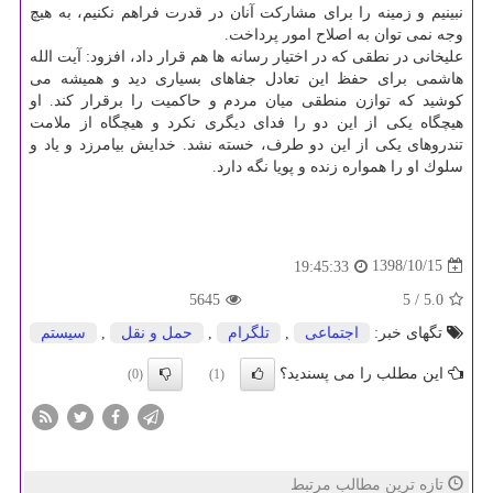
نبینیم و زمینه را برای مشاركت آنان در قدرت فراهم نكنیم، به هیچ
وجه نمی توان به اصلاح امور پرداخت.
علیخانی در نطقی كه در اختیار رسانه ها هم قرار داد، افزود: آیت الله
هاشمی برای حفظ این تعادل جفاهای بسیاری دید و همیشه می
كوشید كه توازن منطقی میان مردم و حاكمیت را برقرار كند. او
هیچگاه یكی از این دو را فدای دیگری نكرد و هیچگاه از ملامت
تندروهای یكی از این دو طرف، خسته نشد. خدایش بیامرزد و یاد و
سلوك او را همواره زنده و پویا نگه دارد.
1398/10/15
19:45:33
5645
/ 5
5.0
تگهای خبر:
اجتماعی
,
تلگرام
,
حمل و نقل
,
سیستم
این مطلب را می پسندید؟
(0)
(1)
تازه ترین مطالب مرتبط