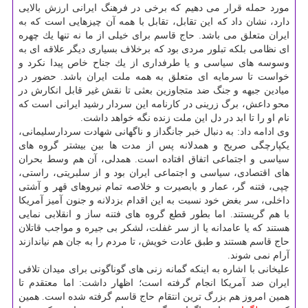
مورد حمله قرار می دهیم كه برخی در فرهنگ ایرانی ارزش بالایی
دارد، نشان داد كه این تقابل، تقابل با همه آن چیزهایی است كه به
ایران متعلق می باشد. حاج قاسم برای خیلی از ما نه تنها یك چهره
ای نظامی بلكه تبلور مردی بود كه برخلاف بسیاری دیگر علاقه ای به
وسوسه های سیاسی و یا طرفداری از یك جناح خاص پیدا نكرد و
خواست تا سرمایه ای متعلق به همه ملت ایران باشد. حضور در
میادین جبهه و جنگ ضد متجاوزین بعثی تا نقش غیر قابل انكارش در
محو داعش، برگ زرینی در كارنامه این سردار رشید ایرانی است كه
نام او را تا ابد در دل این ملت زنده نگه خواهد داشت.
وی ادامه داد: به دنبال خبر جانگداز و ناگهانی شهادت سردارسلیمانی،
یكپارچگی صریح و همدلانه پس از مدت ها بین بیشتر گروه های
سیاسی و اجتماعی اتفاق افتاده است. همدلی، آن هم وسط بحران
های اقتصادی، سیاسی و اجتماعی ایران بود و از سلبریتی، راستی،
چپی، فتنه گر، عمار و بابصیرت و خلاصه تمام نیروهای قهر و آشتی
داخلی، سر بغض خود نسبت به این اقدام بزدلانه و جنون آمیز آمریكا
با هم گریستند. اما بطور قطع گروه های فتنه ساز و انقلابی نمایی
هستند كه یا عامدانه یا از سر غفلت، لشكر بی جیره و مواجب قاتلان
حاج قاسم هستند و طبق عادت خویش، تا مردم را به جان هم نیاندازند
آرام نمی شوند.
علیخانی با اشاره به اینكه گمانه زنی های گوناگونی برای میدان تلافی
ایران ضد آمریكا انجام گرفته است؛ اظهار داشت: اما معتقدم تا
همین امروز هم بزرگ ترین انتقام حاج قاسم گرفته شده است. همین