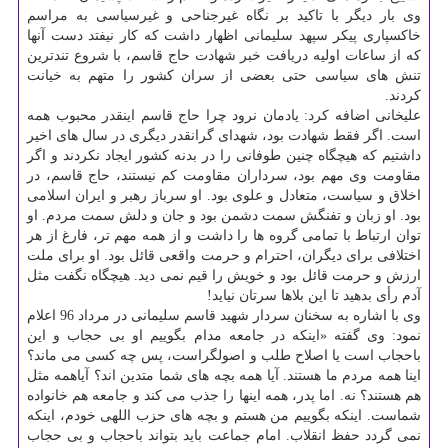
وی بار دیگر با تاكید بر نگاه غیرجناحی و غیرسیاسی به مراسم
خاكسپاری پیكر سپهد سلیمانی اظهار داشت كه كار نیفتد دست آنها
كه از ساعات اولیه دریافت خبر شهادت حاج قاسم، با شروع تندترین
تنش های سیاسی حتی بعضی از سران كشور را متهم به خیانت
كردند.
علیخانی اضافه كرد: یادمان نرود چرا حاج قاسم اینقدر محبوب همه
است. اگر فقط شهادت بود، شهدای گرانقدر دیگری در سال های اخیر
داشتیم كه هیچگاه چنین طوفانی را در بدنه كشور ایجاد نكردند و اگر
مقاومت وی مهم بود، سرداران مقاومت كم نیستند، حاج قاسم، در
اخلاق و سیاست، متعادل و علوی بود. او سرباز رهبر و ایران اسلامی
بود. او زبان و تفنگش سمت دشمن بود و جان و دلش سمت مردم. او
توان ارتباط با تمامی گروه ها را داشت و از همه مهم تر، فارغ از هر
اختلافی برای دیگران، احترام و حرمت واقعی قائل بود. او برای ملت
ارزش و حرمت قائل بود و خویش را قیم نمی دید. هیچگاه نگفت مثل
آدم رأی بدهید تا این بلاها سرتان نیاید!
وی با اشاره به سخنان سردار شهید قاسم سلیمانی در مرداد 96 اعلام
نمود: وی گفته «اینكه در جامعه مدام بگوییم او بی حجاب و این
باحجاب است یا اصلاح طلب و اصولگراست، پس چه كسی می ماند؟
اینا همه مردم ما هستند. آیا همه بچه های شما متدین اند؟ آیاهمه مثل
هم هستند؟ نه. اما پدر، همه اینها را جذب می كند و جامعه هم خانواده
شماست. اینكه بگوییم من هستم و بچه های حزب اللهی خودم، اینكه
نمی گردد حفظ انقلاب. امام جماعت باید بتواند باحجاب و بی حجاب