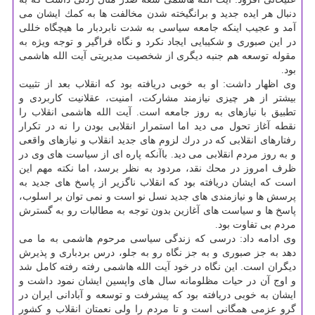
دنبال هر ایده جدید و برانگیخته شدن مخالفت ها به كمك ایشان می
آمد و عجیب اینكه جامعه سیاسی به شدت نابردبار ما هیچگاه خللی
در این صبوری و شكیبایی ایجاد نكرد و نگاه فراگیر و توجه ویژه به
مقوله توسعه هم جنبه دیگری از شخصیت مدیریتی آیت الله هاشمی
بود.
وی اظهار داشت: او به خوبی دریافته بود كه انقلاب بعد از تثبیت
بیشتر از هر چیزی نیازمند مشاركت، امنیت، عقلانیت كاربردی و
تطبیق با نیازهای به روز جامعه است. آیت الله هاشمی انقلاب را
نقطه آغاز تحول می دید اما استمرار انقلابی بودن را نه در تكرار
رفتارهای انقلابی كه در درك لزوم های جدید انقلاب و نیازهای واقعی
و به روز مردم انقلابی می دید. باآنكه پاره ای از سیاست های وی در
ظرف امروز در محك نقد، مردود به نظر برسد، اما نكته مهم این
است كه ایشان دریافته بود كه انقلاب ناگزیر از پاسخ های جدید به
پرسش ها و نیازمندی های جدید نسل نو است و نمی توان بر اسلوب،
پاسخ ها و سیاست های آغازین بدون توجه به مطالبات رو به گسترش
مردم بی تفاوت بود.
وی ادامه داد: درسی كه زندگی سیاسی مرحوم هاشمی به ما می
دهد به جز صبوری و به جز نگاه رو به جلو، درس بردباری و پذیرش
دیگران است. این نگاه در خود آیت الله هاشمی رفته رفته كامل شد
و اوج آن در حیات مظلومانه سال های واپسین ایشان نمود داشت و
ایشان به خوبی دریافته بود كه پیشرفت و توسعه و آبادانی ایران در
گرو عزمی همگانی است و تا مردم را ولی نعمتان انقلاب و كشور