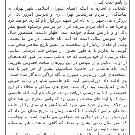
را باهم جذب كند».
علیخانی با اشاره به اینكه اعضای شورای اسلامی شهر تهران به
نمایندگی از مردم قدرشناس تهران، ری و تجریش امروز یكی از
بزرگراه های شهر را به نام این شهید بزرگوار نام گذاری خواهند كرد
و فردا هم با آحاد مردم شریف ایران در مراسم پرشكوه تشییع پیكر
پاك او و یارانش همگام خواهند شد، اظهار داشت: همینطور سال
جاری سومین سالی است كه آیت الله هاشمی در بین ما نیست.
وقتی از فقدان زیانبار این شخصیت بی نظیر تاریخ معاصر سخن می
گوییم، بنا نداریم تا به طور معمول از نبودش قلم فرسایی نماییم،
بلكه برآنیم تا از خود بپرسیم كه چه عاملی سبب می شود كه همچنان
از او یاد نماییم و از نبودش در این روزهای سخت افسوس بخوریم؛
آیت الله هاشمی در خاطره سیاسیون بیشتر از هر چیز با سه
مشخصه ی بارز دوراندیش، صبوری و نگاه فراگیر ماندگار شده است.
وی ادامه داد: دوراندیشی آیت الله هاشمی شاید در زمانه خویش
آنچنان كه بایسته بود درك نشد، جناح های موافق و مخالف او این
خصیصه را اما به درستی دریافته بودند، چونكه نام آیت الله هاشمی
مترادف با ایده های مختلف و نویی بود كه وقتی مطرح می شد چنان
بر خلاف معمول جدید می نمود كه واكنش های تندی را از جانب
مخالفان بر می انگیخت، اما گذشت زمان به تدریج نشان می داد كه
این سخن نو در جو انقلابی چه شجاعتی می طلبیده است و اینجاست
كه صبر مثال زدنی ایشان بر نقدها كه گاهی به شدت غیر منصفانه
می نمود، جلوه می كرد.
علیخانی افزود: آیت الله هاشمی سعه صدر مثال زدنی داشت كه به