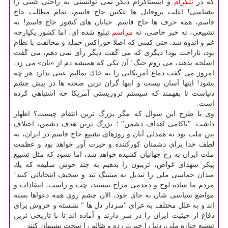
كه در
تلگرام
و اینستاگرام دیگر نمی توانستی به راحتی كسی را
بشناسی! اغلب پروفایل ها عكس حاج قاسم، تمام مطالب حاج
قاسم، همه حرف ها حاج قاسم. خیابان های كشور حاج قاسم! نه
تشییعی، نه خبر خاصی، نه
مراسم
تبلیغ شده ای، اما كشور یكپارچه
غم و اندوه شد. حتی كسی كه اصلا خوراكش حمله و مخالفت با نظام
بود، ناراحت بود! دیگری كه می گفت دیگر رأی نمی دهم، می گفت
اسلحه بدهند، می روم جنگ! آن یكی كه همیشه دم از «نان» می زد،
امروز می گفت دماغ آمریكایی را به خاك بمالیم عیبی ندارد هر چه
بشود! اینها آسان نیست و اینها گران ترین صحنه ها در پیش چشم
دنیاست تا بفهمند كه سیستم تروریستی آمریكا چه اشتباهی كرده
است.
وی با طرح این سوال كه مگر بزرگ ترین انتقام چیست؟ اظهار
داشت: "ناكامی اهداف دشمن" ؛ بزرگ ترین هدف دشمن، اختلاف
بین ملت بود نه همدلی آنان و روزهای تشییع حاج قاسم در ایران، به
لطف خدا برای دشمنان كوركننده و حیرت آور خواهد بود و عظمت
ملت ایران به رخ جهانیان كشیده خواهد شد، اما نشود كه مثل تشییع
پیكر شهدای غواص، تریبون را بدهیم به چند خوش سلیقه كه یك
میدان حماسی ملی را تبدیل به میتینگ تند و سخیف انتخاباتی كنند!
مردم ما ساده لوح و دمدمی مزاج نیستند، چپ و راست، انتقادات و
مواضع سیاسی شان به جای خود، الان چشم روی همه دعواها بسته
اند و به علل مختلف به عزای "سردار دل ها " نشسته و خروش برای
دفاع از حیثیت ایران را در سر دارند و آماده اند تا با تاریخی ترین
تشییع جنازه ملی، دنیا را حیرت زده و ظالم را سخت پشیمان كنند.