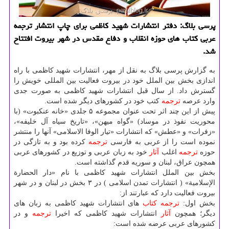
پرسی بلاگ: دفتر انتشارات شهید كاظمی برای چاپ انتشار ترجمه
عربی كتاب های حوزه انقلاب و دفاع مقدس در شهر بیروت افتتاح
شد.
به گزارش پرسی بلاگ به نقل از مهر، انتشارات شهید كاظمی با راه
اندازی بخش بین الملل خود در بیروت فعالیت بین المللی خویش را
گسترش داد. از سال قبل انتشارات شهید كاظمی به صورت جدی
وارد عرصه
ترجمه
كتب خود در كشورهای دیگر شده است.
پیش از این چند اثر تحت عنوان مجموعه ۵ جلدی «خانه عنكبوت» (با
محوریت نفوذ در موساد) «گواه میهن»، «تاریخ سیاه آل خلیفه»،
«زفرات» و «عطش» كه انتشارات «تیار الوفا الاسلامی» آنها را منتشر
نموده است را از عربی به فارسی
ترجمه
كرده بود و به تازگی در
حوزه
ترجمه
اغلب
آثار
خود به زبان عربی و توزیع در كشورهای عربی
همچون عراق، لبنان و سوریه قدم گذاشته است.
بخش بین الملل انتشارات شهید كاظمی با نام «دار الحضارة
الإسلامیة» ( انتشارات تمدن اسلامی ) در ۳ بخش در لبنان و در شهر
بیروت فعالیت دارد كه عبارتند از:
بخش اول:
ترجمه
كتاب
های انتشارات شهید كاظمی به زبان های
دیگر؛ همچون
آثار
انتشارات شهید كاظمی كه اخیرا
ترجمه
و در
كشورهای عربی عرضه شده است: