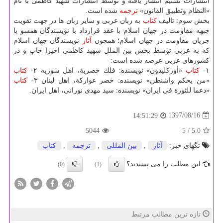
انتشارات تسنیم انتشار یافته و توسط انتشارات شهید كاظمی با نام
«النظام وتطبیق القانون»
ترجمه
شده است.
بخش سوم: تالیف
كتاب
به زبان عربی و سایر زبان ها در جهت تقویت
جبهه مقاومت در جهان اسلام با عقد قرارداد با نویسندگان همسو با
جریان مقاومت در جهان اسلام؛ همچون
آثار
نویسندگان جهان اسلام
كه به عربی توسط بخش بین الملل شهید كاظمی اخیرا چاپ و در
كشورهای عربی عرضه شده است:
۱-
كتاب
«أوركلیدون» نویسنده: فلك حصریة، اهل سوریه ۲-
كتاب
«من یحكم واشنطن» نویسنده: خضر عواركة، اهل لبنان ۳-
كتاب
«دعما للثورة فی ایران» نویسنده: سید مهدی نورانی، اهل ایران.
1397/08/16
14:51:29
5044
/ 5
5.0
تگهای خبر:
آثار
,
بین المللی
,
ترجمه
,
كتاب
این مطلب را می پسندید؟
(0)
(1)
تازه ترین مطالب مرتبط