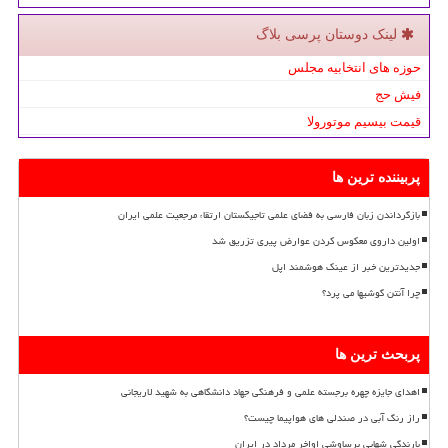
لینک دوستان پرسی بلاگ
حوزه های انتخابیه مجلس
فیش حج
قیمت بیسیم موتورولا
پربیننده ترین ها
بازگرداندن زبان فارسی به فضای علمی تاجیکستان ارتقاء مرجعیت علمی ایران
اولین داروی معکوس کردن عوارض پیری تزریق شد
جدیدترین خبر از عینک هوشمند اپل
چرا آنتن گوشیها می پرد؟
پربحث ترین ها
اهدای جایزه چهره برجسته علمی و فرهنگی جهاد دانشگاهی به شهید لاریجانی
راز رنگ آبی در صندلی های هواپیما چیست؟
بارندگی شهابی برساوشی اواخر مرداد در ایران