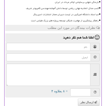
بارندگی شهابی برساوشی اواخر مرداد در ایران
کسب مدال اتحادیه جهانی ریاضی توسط دانش آموخته مهندسی کامپیوتر شریف
دو استاد دانشگاه امیرکبیر در لیست دبیران ممتاز انتشارات اسپرینگر
راهکار پیشگیری از مهاجرت نخبگان توسعه پروژه های بزرگ مقیاس است
نظرات بینندگان در مورد این مطلب
لطفا شما هم
نظر دهید
= ۸ بعلاوه ۴
ارسال نظر