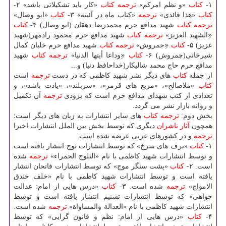
۱-
كتاب
«و نظم امركم»
ترجمه
كتاب
«كار باید تشكیلاتی باشد» ۲-
كتاب
«هذا قائدی»
ترجمه
«كتاب ماه در آئینه» ۳-
كتاب
«ابو وصال»
ترجمه
كتاب
شهید مدافع حرم محمدرضا دهقان (ابو وصال) ۴-
كتاب
«ِالشهید العزیز»
ترجمه
كتاب
شهید مدافع حرم محمود رادمهر(شهید
عزیز) ۵-
كتاب
«ِجمروش»
ترجمه
كتاب
شهید مدافع حرم خلبان كمال
شیرخانی(چمروش) ۶-
كتاب
«ِوداعا أیتها الدنیا»
ترجمه
كتاب
شهید
مدافع حرم حاج محمد شالیكار(خداحافظ دنیا) و...
از جمله
كتاب
های دیگر نشر شهید كاظمی كه در دست
ترجمه
است
كتاب
«ملاصالح»، «مربع های قرمز»، «سربلند»، «یادت باشد»، و
تعدادی از كتب شهدای مدافع حرم است كه بزودی
ترجمه
آن تكمیل
و روانه بازار نشر می گردد.
بخش دوم:
ترجمه
كتاب
های سایر انتشارات به زبان های دیگر است؛
همچون
آثار
ناشران
دیگری كه توسط بخش بین الملل انتشارات اخیرا
ترجمه
و در كشورهای عربی عرضه شده است:
۱-
كتاب
«برف های سرخ» كه توسط انتشارات نوج انتشار یافته است
و توسط انتشارات شهید كاظمی با نام «الثلوج الحمراء»
ترجمه
شده
است. ۲-
كتاب
«پشت سنگر موج» كه توسط انتشارات فاتحان انتشار
یافته است و توسط انتشارات شهید كاظمی با نام «خلف خندق
الامواج»
ترجمه
شده است. ۳-
كتاب
«درس هایی از امام: عدالت
خواهی» كه توسط انتشارات تسنیم انتشار یافته است و توسط
انتشارات شهید كاظمی با نام «العدالة والمساواة»
ترجمه
شده است.
۴-
كتاب
«درس هایی از امام: نظم و قانون گرایی» كه توسط