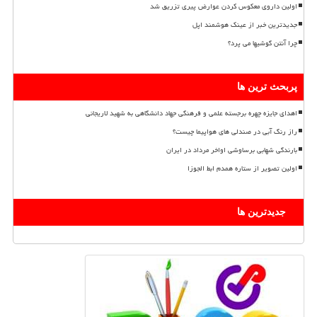
اولین داروی معکوس کردن عوارض پیری تزریق شد
جدیدترین خبر از عینک هوشمند اپل
چرا آنتن گوشیها می پرد؟
پربحث ترین ها
اهدای جایزه چهره برجسته علمی و فرهنگی جهاد دانشگاهی به شهید لاریجانی
راز رنگ آبی در صندلی های هواپیما چیست؟
بارندگی شهابی برساوشی اواخر مرداد در ایران
اولین تصویر از ستاره همدم ابط الجوزا
جدیدترین ها