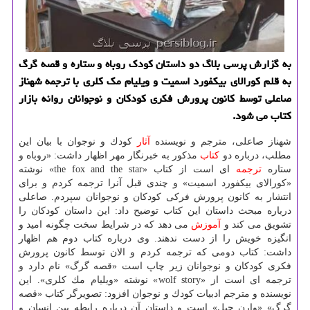
به گزارش پرسی بلاگ دو داستان كودك روباه و ستاره و قصه گرگ
به قلم كورالای بیكفورد اسمیت و ویلیام مك كلری با ترجمه شهناز
صاعلی توسط كانون پرورش فكری كودكان و نوجوانان روانه بازار
كتاب می شود.
شهناز صاعلی، مترجم و نویسنده
آثار
كودك و نوجوان با بیان این
مطلب، درباره دو
كتاب
مذكور به خبرنگار مهر اظهار داشت: «روباه و
ستاره
ترجمه
ای است از كتاب «the fox and the star» نوشته
«كورالای بیكفورد اسمیت» و چندی قبل آنرا ترجمه كردم و برای
انتشار به كانون پرورش فركی كودكان و نوجوانان سپردم. صاعلی
درباره مبحث داستان این كتاب توضیح داد: این داستان كودكان را
تشویق می كند و
آموزش
می دهد كه در شرایط سخت چگونه امید و
انگیزه خویش را از دست ندهند. وی درباره كتاب دوم هم اظهار
داشت: كتاب دومی كه ترجمه كردم و الان توسط كانون پرورش
فكری كودكان و نوجوانان زیر چاپ است «قصه گرگ» نام دارد و
ترجمه ای است از «wolf story» نوشته «ویلیام مك كلری». این
نویسنده و مترجم ادبیات كودك و نوجوان افزود: تصویرگر كتاب «قصه
گرگ» «وارن چپل» است و داستان آن درباره رابطه بین انسان و