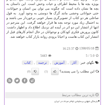
بویژه بچه ها با محیط اطراف و حیات وحش است. این داستان به
بچه ها نشان داده است كه چگونه می توان بین انسان و حیوانات،
حتی حیواناتی وحشی مانند گرگ ها دوستی به وجود آورد. به قول
صاعلی هر دو كتاب از تصویرگری بسیار خوبی برخوردار می باشند و
به احتمال زیاد مورد توجه بچه ها قرار خواهند گرفت. این مترجم در
انتها از انتشار این دو اثر در آینده ای نزدیك اطلاع داد و اظهار داشت:
كانون پرورش فكری كودكان و نوجوانان در حال انجام كارهای قبل از
انتشار این كتاب هاست و احیانا بزودی روانه بازار كتاب خواهند شد.
1398/05/18
16:23:37
5443
/ 5
5.0
تگهای خبر:
آثار
,
آموزش
,
ترجمه
,
كتاب
این مطلب را می پسندید؟
(0)
(1)
تازه ترین مطالب مرتبط
بارندگی شهابی برساوشی اواخر مرداد در ایران