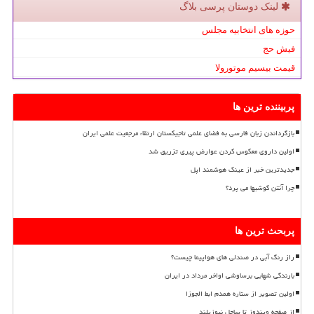
لینک دوستان پرسی بلاگ
حوزه های انتخابیه مجلس
فیش حج
قیمت بیسیم موتورولا
پربیننده ترین ها
بازگرداندن زبان فارسی به فضای علمی تاجیکستان ارتقاء مرجعیت علمی ایران
اولین داروی معکوس کردن عوارض پیری تزریق شد
جدیدترین خبر از عینک هوشمند اپل
چرا آنتن گوشیها می پرد؟
پربحث ترین ها
راز رنگ آبی در صندلی های هواپیما چیست؟
بارندگی شهابی برساوشی اواخر مرداد در ایران
اولین تصویر از ستاره همدم ابط الجوزا
از صفحه ویندوز تا ساحل نیوزیلند