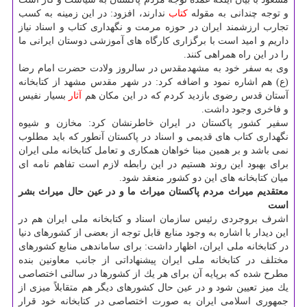
و توجه چندانی به مقوله
كتاب
ندارند، افزود: در این زمینه به كسب
تجارب ارزشمند ایران در حوزه مرمت و نگهداری كتاب و اسناد نیاز
داریم و امید است با برگزاری كارگاه های آموزشی دوستان ایرانی ما
را در این راه همراهی كنند.
وی به سفر خود به مشهدمقدس در سالروز ولادت حضرت امام رضا
(ع) هم اشاره نمود و اضافه كرد: در شهر مقدس مشهد از كتابخانه
آستان قدس رضوی بازدید كردم كه در این مكان هم
آثار
بسیار نفیس
و فاخری وجود داشت.
سفیر كشور پاكستان در ایران خاطرنشان كرد: مخازن و شیوه
نگهداری كتاب های قدیمی و اسناد در پاكستان آنطور كه باید مطلوب
نمی باشد و بر همین مبنا خواهان همكاری و تعامل كتابخانه ملی ایران
برای بهبود این روند هستیم در این رابطه لازم است تفاهم نامه ای
میان كتابخانه های این دو كشور منعقد شود.
معتقدیم میراث مردم پاكستان میراث ما و در عین حال میراث بشر
است
اشرف بروجردی رئیس سازمان اسناد و كتابخانه ملی ایران هم در
این دیدار با اشاره به وجود منابع قابل توجه از بعضی از كشورهای دنیا
در كتابخانه ملی ایران، اظهار داشت: برای ساماندهی منابع كشورهای
مختلف در كتابخانه ملی ایران پیشنهاداتی از جانب معاونین بنده
مطرح شده كه برپایه آن برای هر یك از كشورها در سالنی اختصاصی
یك میز تعیین شود و در عین حال كشورهای دیگر هم متقابلاً میزی از
جمهوری اسلامی ایران به صورت اختصاصی در كتابخانه خود قرار