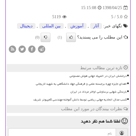
1398/04/25
15:15:08
5119
/ 5
5.0
تگهای خبر:
آثار
,
آموزش
,
بین المللی
,
دیجیتال
این مطلب را می پسندید؟
(0)
(1)
تازه ترین مطالب مرتبط
درخشش ایران در المپیاد جهانی هوش مصنوعی
اهدای جایزه چهره برجسته علمی و فرهنگی جهاد دانشگاهی به شهید لاریجانی
بارندگی شهابی برساوشی اواخر مرداد در ایران
کسب مدال اتحادیه جهانی ریاضی توسط دانش آموخته مهندسی کامپیوتر شریف
نظرات بینندگان در مورد این مطلب
لطفا شما هم
نظر دهید