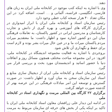
دهند.
وی با اشاره به اینكه كتب موجود در كتابخانه ملی ایران به زبان های
فارسی، انگلیسی، فرانسه، آلمانی و … است، اضافه كرد: در این
مكان تعداد ۴۰ هزار نسخه كتاب خطی وجود دارد.
رئیس سازمان اسناد و كتابخانه ملی ایران با ابراز امیدواری در
برگزاری كارگاه های آموزشی و بهره گیری از دانش و تجارب
كارشناسان و مدرسین ایرانی در كشور پاكستان، به تعاملات فرهنگی
میان این دو كشور اشاره نمود و اظهار داشت: ما معتقدیم میراث
مردم پاكستان میراث ما و در عین حال میراث بشر بوده و لازم است
برای حفظ و نگهداری آن تلاش شود.
بروجردی با اشاره به فعالیت مجموعه اندیشگاه در كتابخانه ملی،
افزود: در این مجموعه مباحث مختلف همچون مسائل روز و اتفاقات
دنیا با حضور اساتید و اندیشمندان مورد بحث و بررسی قرار می
گیرد.
رئیس سازمان اسناد و كتابخانه ملی ایران از دیجیتال سازی منابع و
اسناد این سازمان سخن به میان آورد و اظهار داشت: در صورت
گسترش و توسعه این امر مبادلات فرهنگی در این عرصه بهتر از
گذشته صورت خواهد گرفت.
برگزاری ۲۲ كارگاه بین المللی مرمت و نگهداری اسناد در كتابخانه
ملی
در ادامه این دیدار علی زرافشان معاون اسناد كتابخانه ملی ایران با
تاكید بر اینكه یكی از بخش های حرفه ای سازمان مربوط به مرمت