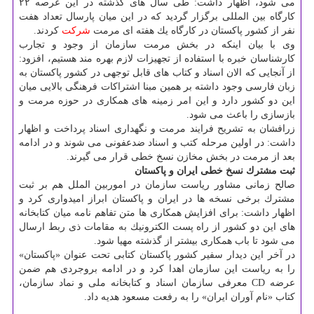
می شود، اظهار داشت: طی سال های گذشته در این عرصه ۲۲
كارگاه بین المللی برگزار گردید كه در این میان پارسال تعداد هفت
نفر از كشور پاكستان در كارگاه یك هفته ای مرمت
شركت
كردند.
وی با بیان اینكه در بخش مرمت سازمان از وجود و تجارب
كارشناسان خبره با استفاده از تجهیزات لازم بهره مند هستیم، افزود:
از آنجایی كه الان اسناد و كتاب های قابل توجهی در كشور پاكستان به
زبان فارسی وجود داشته بر همین مبنا اشتراكات فرهنگی بالایی میان
این دو كشور دارد و این امر زمینه های همكاری در حوزه مرمت و
بازسازی را باعث می شود.
زرافشان به تشریح فرایند مرمت و نگهداری اسناد پرداخت و اظهار
داشت: در اولین مرحله كتب و اسناد ضدعفونی می شوند و در ادامه
بعد از مرمت در بخش مخازن نسخ خطی قرار می گیرند.
ثبت مشترك نسخ خطی ایران و پاكستان
صالح زمانی مشاور ریاست سازمان در اموربین الملل هم بر ثبت
مشترك برخی نسخه ها در ایران و پاكستان ابراز امیدواری كرد و
اظهار داشت: برای افزایش همكاری ها متن تفاهم نامه میان كتابخانه
های این دو كشور از راه پست الكترونیك به مقامات ذی ربط ارسال
می شود تا باب همكاری بیشتر از گذشته مهیا شود.
در آخر این دیدار سفیر كشور پاكستان كتابی تحت عنوان «پاكستان»
را به ریاست این سازمان اهدا كرد و در ادامه بروجردی هم ضمن
عرضه CD معرفی سازمان اسناد و كتابخانه ملی و نماد سازمان،
كتاب «نام آوران ایران» را به رفعت مسعود هدیه داد.