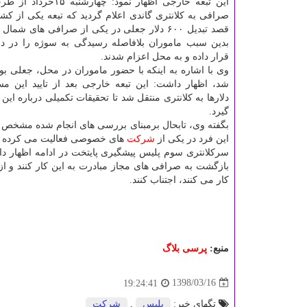
این تبعه خارجی اظهار نمود: چه
صرافی به كلانتری گاندی اعلام گردید كه تبعه یكی از كش
قصد تبدیل ۶۰۰ دلار جعلی در یكی از صرافی های شمال
بدین سبب ماموران بلافاصله رسیدگی به سوژه را در دس
قرار داده و به محل اعزام شدند.
وی با اشاره به اینكه با حضور ماموران در محل، جعلی بودن
شد، اظهار داشت: این تبعه خارجی بعد از تایید این مس
دلارها به كلانتری منتقل شد تا تحقیقات تكمیلی درباره ای
گیرد.
بگفته وی، تابحال برمبنای بررسی های انجام شده مشخص
این فرد در یكی از
شركت
های خصوصی فعالیت می كرده 
سركلانتری سوم پلیس پیشگیری پایتخت در ادامه اظهار دا
بازگشت به صرافی های مجاز مبادرت به این كار كنند و ا
كار می كنند، اجتناب كنند.
منبع:
پرسی بلاگ
1398/03/16
19:24:41
تگهای خبر:
پلیس
,
شركت