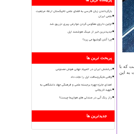
بازگرداندن زبان فارسی به فضای علمی تاجیکستان ارتقاء مرجعیت
علمی ایران
اولین داروی معکوس کردن عوارض پیری تزریق شد
جدیدترین خبر از عینک هوشمند اپل
چرا آنتن گوشیها می پرد؟
پربحث ترین ها
ت كه با
درخشش ایران در المپیاد جهانی هوش مصنوعی
 به این
وقتی مایکروسافت اپل را نجات داد
اهدای جایزه چهره برجسته علمی و فرهنگی جهاد دانشگاهی به
شهید لاریجانی
راز رنگ آبی در صندلی های هواپیما چیست؟
جدیدترین ها