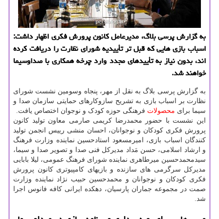
به گزارش پرسی بلاگ، مدیرعامل کانون پرورش فکری اظهار داشت:
اسباب بازی هایی که قبل تر تأییدیه شورای نظارت را دریافت کرده
اند، بدون نیاز به تأییدهای مجدد وارد چرخه همکاری با صداوسیما
خواهند شد.
به گزارش پرسی بلاگ به نقل از مهر، پنجاه وسومین نشست شورای
نظارت بر اسباب بازی به تشریح سازوکارهای حمایتی سازمان صدا و
سیما برای
محصولات
فرهنگی حوزه کودک و نوجوان اختصاص یافت.
این نشست با حضور محمدرضا کریمی صارمی معاون تولید کانون
پرورش فکری کودکان و نوجوانان، احسان منشی رییس انجمن تولید
کنندگان اسباب بازی، امیرمسعود استادحسین نماینده وزارت فرهنگ
و ارشاد اسلامی، حسن مَداد مدیرکل فنی صدا و تصویر صدا و سیما،
سیدمحمدحسین میرطاهری نماینده شورای فرهنگ عمومی، لیلا بابایی
مدیرکل سرگرمی های سازنده و بازیهای کامپیوتری کانون پرورش
فکری کودکان و نوجوانان و محمدحسین حبیب نژاد نماینده وزارت
صمت در مجموعه جماران پارسیان، دهکده ایرانی کافه فانوس اجرا
شد.