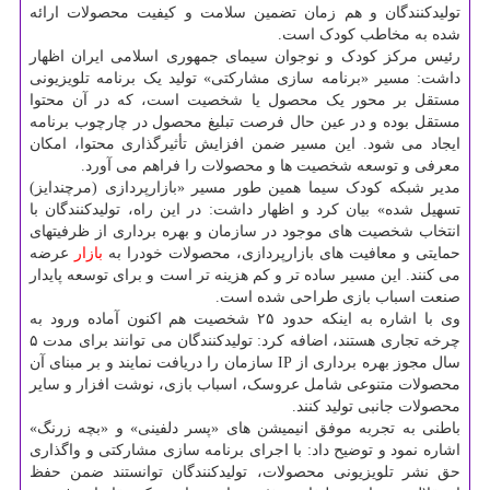
تولیدکنندگان و هم زمان تضمین سلامت و کیفیت محصولات ارائه
شده به مخاطب کودک است.
رئیس مرکز کودک و نوجوان سیمای جمهوری اسلامی ایران اظهار
داشت: مسیر «برنامه سازی مشارکتی» تولید یک برنامه تلویزیونی
مستقل بر محور یک محصول یا شخصیت است، که در آن محتوا
مستقل بوده و در عین حال فرصت تبلیغ محصول در چارچوب برنامه
ایجاد می شود. این مسیر ضمن افزایش تأثیرگذاری محتوا، امکان
معرفی و توسعه شخصیت ها و محصولات را فراهم می آورد.
مدیر شبکه کودک سیما همین طور مسیر «بازارپردازی (مرچندایز)
تسهیل شده» بیان کرد و اظهار داشت: در این راه، تولیدکنندگان با
انتخاب شخصیت های موجود در سازمان و بهره برداری از ظرفیتهای
حمایتی و معافیت های بازارپردازی، محصولات خودرا به
بازار
عرضه
می کنند. این مسیر ساده تر و کم هزینه تر است و برای توسعه پایدار
صنعت اسباب بازی طراحی شده است.
وی با اشاره به اینکه حدود ۲۵ شخصیت هم اکنون آماده ورود به
چرخه تجاری هستند، اضافه کرد: تولیدکنندگان می توانند برای مدت ۵
سال مجوز بهره برداری از IP سازمان را دریافت نمایند و بر مبنای آن
محصولات متنوعی شامل عروسک، اسباب بازی، نوشت افزار و سایر
محصولات جانبی تولید کنند.
باطنی به تجربه موفق انیمیشن های «پسر دلفینی» و «بچه زرنگ»
اشاره نمود و توضیح داد: با اجرای برنامه سازی مشارکتی و واگذاری
حق نشر تلویزیونی محصولات، تولیدکنندگان توانستند ضمن حفظ