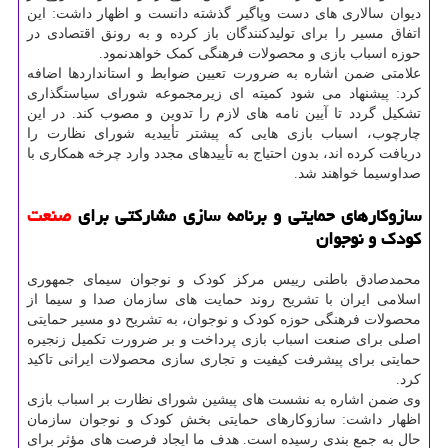
دیوان سالاری های دست وپاگیر گذشته دانست و اظهار داشت: این
اتفاق مسیر را برای تولیدکنندگان باز کرده و به رونق اقتصادی در
حوزه اسباب بازی و محصولات فرهنگی کمک خواهدنمود.
علامتی ضمن اشاره به ضرورت تعیین ضوابط و استانداردها اضافه
کرد: پیشنهاد می شود کمیته ای زیرمجموعه شورای سیاستگذاری
تشکیل گردد تا آیین نامه های لازم را تدوین و مصوب کند. در این
چارچوب، اسباب بازی هایی که پیشتر تأییدیه شورای نظارت را
دریافت کرده اند، بدون احتیاج به تأییدهای مجدد وارد چرخه همکاری با
صداوسیما خواهند شد.
سازوکارهای حمایتی و برنامه سازی مشارکتی برای
صنعت
کودک و نوجوان
محمدصادق باطنی رییس مرکز کودک و نوجوان سیمای جمهوری
اسلامی ایران با تشریح روند حمایت های سازمان صدا و سیما از
محصولات فرهنگی حوزه کودک و نوجوان، به تشریح دو مسیر حمایتی
اصلی برای صنعت اسباب بازی پرداخت و بر ضرورت تکمیل زنجیره
حمایتی برای پیشرفت کیفیت و تجاری سازی محصولات ایرانی تاکید
کرد.
وی ضمن اشاره به نشست های پیشین شورای نظارت بر اسباب بازی
اظهار داشت: سازوکارهای حمایتی بخش کودک و نوجوان سازمان
حال به جمع بندی رسیده است. هدف ما ایجاد فرصت های مؤثر برای