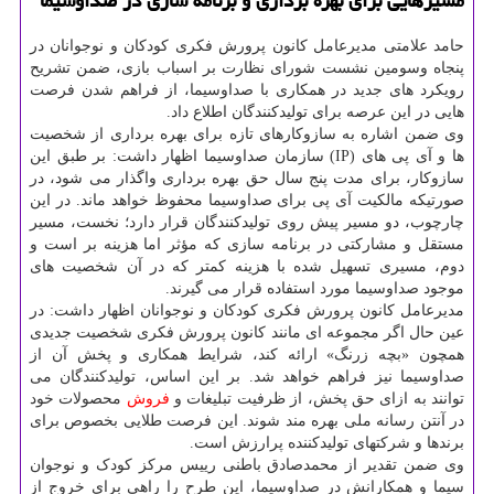
مسیرهایی برای بهره برداری و برنامه سازی در صداوسیما
حامد علامتی مدیرعامل کانون پرورش فکری کودکان و نوجوانان در
پنجاه وسومین نشست شورای نظارت بر اسباب بازی، ضمن تشریح
رویکرد های جدید در همکاری با صداوسیما، از فراهم شدن فرصت
هایی در این عرصه برای تولیدکنندگان اطلاع داد.
وی ضمن اشاره به سازوکارهای تازه برای بهره برداری از شخصیت
ها و آی پی های (IP) سازمان صداوسیما اظهار داشت: بر طبق این
سازوکار، برای مدت پنج سال حق بهره برداری واگذار می شود، در
صورتیکه مالکیت آی پی برای صداوسیما محفوظ خواهد ماند. در این
چارچوب، دو مسیر پیش روی تولیدکنندگان قرار دارد؛ نخست، مسیر
مستقل و مشارکتی در برنامه سازی که مؤثر اما هزینه بر است و
دوم، مسیری تسهیل شده با هزینه کمتر که در آن شخصیت های
موجود صداوسیما مورد استفاده قرار می گیرند.
مدیرعامل کانون پرورش فکری کودکان و نوجوانان اظهار داشت: در
عین حال اگر مجموعه ای مانند کانون پرورش فکری شخصیت جدیدی
همچون «بچه زرنگ» ارائه کند، شرایط همکاری و پخش آن از
صداوسیما نیز فراهم خواهد شد. بر این اساس، تولیدکنندگان می
توانند به ازای حق پخش، از ظرفیت تبلیغات و
فروش
محصولات خود
در آنتن رسانه ملی بهره مند شوند. این فرصت طلایی بخصوص برای
برندها و شرکتهای تولیدکننده پرارزش است.
وی ضمن تقدیر از محمدصادق باطنی رییس مرکز کودک و نوجوان
سیما و همکارانش در صداوسیما، این طرح را راهی برای خروج از