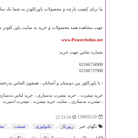
ما برای کیفیت پارچه و محصولات پاورکلودز به شما یک سا
جهت مشاهده همه محصولات و خرید به سایت پاور کلودز مر
www.Powerclothes.net
شماره تماس جهت خرید:
02166734900
02166737900
- با پاورکلوز بین دوستان و آشنایان ، همچون الماس بدرخشی
خرید تیشرت ، خرید تیشرت بدنسازی ، خرید لباس بدنسازی 
،
تیشرت بدنسازی
، سایت خرید تیشرت ،
تیشرت اسپرت
1398/02/20
22:53:54
تگهای خبر:
رپورتاژ
,
تكنولوژی
,
صنعت
,
مح
این مطلب را می پسندید؟