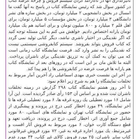
تأثیرگذاری آنها در ناكارآمد كردن سیستم فروش و چرخه عرضه كتاب
در كشور سوال شد كه رئیس نمایشگاه كتاب در پاسخ به آنها گفت ما
امسال در بخش دانشجویی ۲ میلیارد تومان، در بخش سازه های نشر
دانشگاهی ۳ میلیارد تومان، در بخش مؤسسات ۵ میلیارد تومان، برای
اهل قلم ۲ میلیارد و ۸۰۰ میلیون تومان و برای اساتید هم یك میلیارد
تومان یارانه اختصاص دادیم. خواهش می كنم به این مسئله توجه كنید
كه اگر نقدینگی در اختیار ناشری نباشد، دیگر كتابی تولید نمی گردد
كه كتاب فروش بتواند بفروشد. سیستم كتابفروشی سیستمی نیست
كه نقدینگی را به نشر وارد كند. فرصت نمایشگاه كتاب زمانی است
كه می توان به كمك آن به تزریق نقدینگی برای ناشران پرداخت.
البته ما تلاش مان بر این است كه در روزهای بعد از نمایشگاه كتاب
هم یارانه ها فرصت عرضه در كتابفروشی ها را هم پیدا كند.
در آخر این نشست خبری مهدی اسماعیلی راد آخرین آمار مربوط به
تخلفات نمایشگاه را هم به شرح زیر اعلام نمود:
تا آخر روز هشتم نمایشگاه كتاب ۲۹۸ گزارش در زمینه تخلفات
ناشران ثبت شده و بر اساس آن ۱۵۳ رأی صادر گردیده است. این آرا
شامل ۱۶ مورد تعطیلی یك روزه غرفه ها، ۶ مورد تعطیلی غرفه ها تا
آخر نمایشگاه، ۴۹ مورد اخطار كتبی درج در پرونده و پیشگیری از
حضور در نمایشگاه كتاب تهران و نمایشگاه های استانی، ۸۰ مورد
شامل جمع آوری اثر، اخطار كتبی، درج در پرونده، دریافت تعهد و
قطع دستگاه كارت خوان، ۶ مورد مربوط به فروش آثار افست و
غیرمرتبط، یك مورد اجاره غرفه به غیر، ۷۲ مورد فروش غیرقانونی
كتاب سایر ناشران، ۲۵ مورد فروش كالای غیر كتاب، ۳۴ مورد عدم