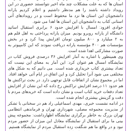
استان ها كه به علت مشكلات چند ماه اخیر نتوانستند حضوری در این
رویداد داشته باشند را هم مدنظر داشتیم و اعلام كردیم یارانه
دانشجویان این استان ها نزد ما محفوظ است و در رویدادهای آتی
استانی كتاب به دانشجویان این استان ها اهدا می شود.
جوادی افزود: امسال با افزایش حدود ۶ برابری استقبال اساتید
دانشگاه از یارانه روبرو بودیم. میزان یارانه پرداختی به اهل قلم هم
به ۲ میلیارد و ۸۰۰ میلیون تومان افزایش پیدا كرد و در بخش
مؤسسات هم ۴۰۰ مؤسسه یارانه دریافت نمودند كه این كامپیوتر به
صورت مشاركتی اهدا شده است.
وی همینطور با اشاره به آمار افزایش ۳۶ درصدی فروش كتاب در
نمایشگاه امسال هم عنوان كرد: این آمار به معنای این نیست كه
تعداد بیشتری كتاب خریداری شده است. می دانیم كه به شكل های
مختلفی می شود آنرا تحلیل كرد و این اتفاق در ایام آتی خواهد افتاد.
اما در مجموع نشان از اتفاقات قابل توجهی دارد. در بحث تراكنش ها
هم حدود ۱۱ درصد افزایش تراكنش رخ داده كه این نشان از افزایش
تعداد دفعات خرید كتاب است و نشان داده است كه خریدهای مردم با
دقت و گزینش بیشتری انجام شده است.
در ادامه نشست خبری، مهدی اسماعیلی راد هم در سخنانی با تشكر
از مدیریت مجموعه مصلی، شهرداری تهران و فرماندهی انتظامی
تهران بزرگ به خاطر برگزاری نمایشگاه اظهارداشت: مجموعه پیش
بینی ما برای استقبال از نمایشگاه معادل این میزان از حضور مردم
نبود و در واقع ما هم شگفت زده استقبال مردم از نمایشگاه هستیم.