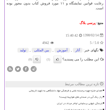
رعایت قوانین نمایشگاه و ۱۱ مورد فروش كتاب بدون مجوز بوده
است.
منبع:
پرسی بلاگ
1398/02/14
15:40:42
4942
/ 5
5.0
تگهای خبر:
آثار
,
آموزش
,
بین المللی
,
تولید
این مطلب را می پسندید؟
(0)
(1)
تازه ترین مطالب مرتبط
اهدای جایزه چهره برجسته علمی و فرهنگی جهاد دانشگاهی به شهید لاریجانی
راز رنگ آبی در صندلی های هواپیما چیست؟
بارندگی شهابی برساوشی اواخر مرداد در ایران
اولین تصویر از ستاره همدم ابط الجوزا