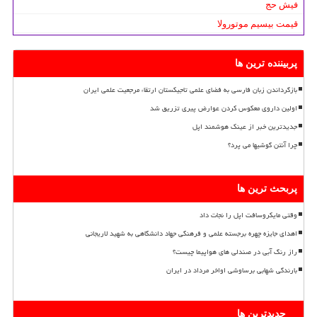
فیش حج
قیمت بیسیم موتورولا
پربیننده ترین ها
بازگرداندن زبان فارسی به فضای علمی تاجیکستان ارتقاء مرجعیت علمی ایران
اولین داروی معکوس کردن عوارض پیری تزریق شد
جدیدترین خبر از عینک هوشمند اپل
چرا آنتن گوشیها می پرد؟
پربحث ترین ها
وقتی مایکروسافت اپل را نجات داد
اهدای جایزه چهره برجسته علمی و فرهنگی جهاد دانشگاهی به شهید لاریجانی
راز رنگ آبی در صندلی های هواپیما چیست؟
بارندگی شهابی برساوشی اواخر مرداد در ایران
جدیدترین ها