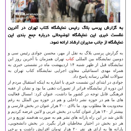
به گزارش پرسی بلاگ رئیس نمایشگاه كتاب تهران در آخرین
نشست خبری این نمایشگاه توضیحاتی درباره جمع بندی این
نمایشگاه از جانب مدیران ارشاد ارائه نمود.
به گزارش پرسی بلاگ به نقل از مهر، محسن جوادی رئیس سی و
دومین نمایشگاه بین المللی
كتاب
تهران همزمان با آخرین روز این
نمایشگاه قبل از ظهر شنبه ۱۴ اردیبهشت ماه در نشستی خبری به
همراه مهدی اسماعیلی معاون اجرایی نمایشگاه كتاب تهران به
سوالات اهالی رسانه پاسخ داد.
جوادی در ابتدای این نشست خبری با اشاره به اینكه استقبال مردم از
این دوره از نمایشگاه فراتر از تصورات ذهنی ما بود و نشان از عقبه
فرهنگی قابل توجه در كشور ما داشت، عنوان كرد: امسال فعالیت
های ما هم در حوزه نشر داخلی و هم در حوزه بین الملل به رغم
محدودیت ها مطلوب بود. ما بالای ۳۰۰ هزار عنوان در بخش فارسی و
بیشتر از ۱۴۰ هزار عنوان كتاب در بخش عربی و لاتین عرضه كردیم و
تلاش شد در این راه یارانه های نشر هم به صورت هدفمند توزیع و در
هر دو بخش در اختیار مخاطبان قرار بگیرد. در بخش دانشجویی،
یارانه ها به ازای هر نفر ۲۰ هزار تومان افزایش داشت و برخی