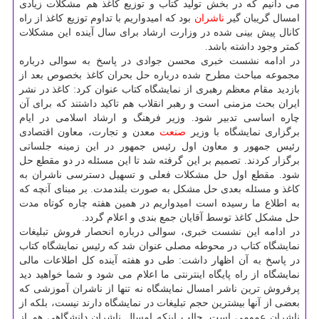
می دانیم كه در بخش تولید كتاب و توزیع كاغذ هم مشكلات زیادی
امسال گریبان گیر
ناشران
بود كه امیدواریم با تداوم توزیع كاغذ از راه
كانال پیش بینی شده در وزارت ارشاد برای سال آینده این مشكلات
كمتر وجود داشته باشد.
در ادامه نشست خبری محسن جوادی در پاسخ به سوالی درباره
مجموعه مباحث مطرح شده درباره حل بحران كاغذ بخصوص بعد از
بازدید مقام معظم رهبری از نمایشگاه كتاب عنوان كرد: كاغذ در نشر
ایران بحث مزمنی است و رهبر انقلاب هم تاكید داشتند كه برای آن
چاره اساسی تدبیر شود. وزیر فرهنگ و ارشاد اسلامی در ایام
برگزاری نمایشگاه با وزیر
صنعت
معدن و تجارت، معاون اقتصادی
رئیس جمهور و معاون اول رئیس جمهور در این زمینه جلساتی
برگزار كردند. تصمیم بر این گرفته شد تا این مسئله در دو مقطع حل
شود. مقطع اول حل مشكلات فعلی و تسهیل دسترسی ناشران به
كاغذ و مسئله بعدی حل مشكل به صورت بلندمدت. بر مبنای آنچه كه
به اطلاع ما رسیده است امیدواریم در همین هفته چاره كوتاه مدت
حل مشكل كاغذ توسط آقایان جمع بندی و اعلام گردد.
در ادامه این نشست خبری، سوالی درباره انحصار فروش تبلیغات
نمایشگاه كتاب در محوطه مصلی عنوان شد كه رئیس نمایشگاه كتاب
در پاسخ به آن اظهار داشت: طی دو هفته آینده كل اطلاعات مالی
نمایشگاه از راه پایگاه اینترنتی ما اعلام می شود و شما خواهید دید
پرفروش ترین ناشر امسال نمایشگاه نه تنها از ناشران آموزشی كه
بعضی از آنها بیشترین حجم تبلیغات در نمایشگاه دارند نیست، بلكه از
ناشران عمومی است. جالب اینكه امسال ناشران دانشگاهی هم از