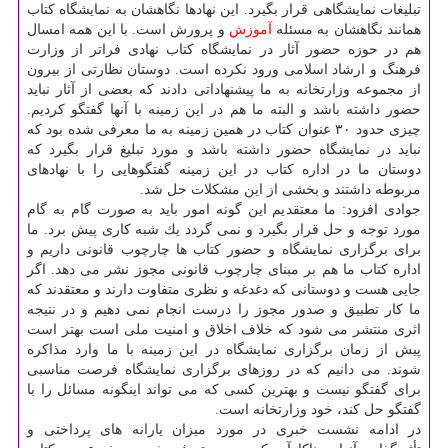
تبلیغات نمایشگاهی قرار بگیرد. این نهادها نگاهشان به نمایشگاه كتاب
همانند نگاهشان به مسئله
آموزش
و پرورش است. با این همه امسال
هم در حوزه حضور آثار در نمایشگاه كتاب نهادی فراتر از وزارت
فرهنگ و ارشاد اسلامی ورود نكرده است. دوستان نظارتی از بیرون
از مجموعه وزارتخانه به ما پیشنهاداتی دادند كه بعضی از آثار نباید
حضور داشته باشد و البته ما هم در این زمینه با آنها گفتگو كردیم.
چیزی حدود ۳۰ عنوان كتاب در همین زمینه به ما معرفی شده بود كه
نباید در نمایشگاه حضور داشته باشد و مورد تبلیغ قرار بگیرد كه
دوستان ما در اداره كتاب در این زمینه گفتگوهایی را با نهادهای
مربوطه داشتند و بخشی از این مشكلات حل شد.
جوادی افزود: ما معتقدیم این گونه امور باید به صورت گام به گام
مورد توجه و حل قرار بگیرد و نمی گردد یك شبه كاری پیش برد. ما
برای برگزاری نمایشگاه و حضور كتاب ها چارچوب قانونی داریم و
اداره كتاب ما هم بر مبنای چارچوب قانونی مجوز نشر می دهد. اگر
جایی هست و دوستانی كه دغدغه و نظری متفاوت دارند و معتقدند كه
ما كار تطبیق و صدور مجوز را درست انجام نمی دهیم و در نتیجه
اثری منتشر می شود كه خلاف اخلاق و امنیت ملی است بهتر است
پیش از زمان برگزاری نمایشگاه در این زمینه با ما وارد مذاكره
شوند. می دانیم كه در روزهای برگزاری نمایشگاه فرصت مناسبی
برای گفتگو نیست و بهترین كسی كه می تواند اینگونه مسائل را با
گفتگو حل كند، خود وزارتخانه است.
در ادامه نشست خبری در مورد میزان یارانه های پرداختی و