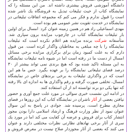
دانشگاه آموزشی فروش بیشتری داشته اند. من این مسئله را كه
نمایشگاه كتاب از حیث تبلیغات تبدیل به فروشگاه یك ناشر شده
است را قبول ندارم و فكر می كنم كه مجموعه اتفاقات تبلیغاتی در
نمایشگاه در خدمت تقویت نشر عمومی هم بوده است.
مهدی اسماعیلی راد هم در همین زمینه عنوان كرد: امسال برای اولین
بار تبلیغات نمایشگاه كتاب در چارچوب مزایده برون سپاری شد.
متأسفانه
شركت
برنده مزایده هم اعلام نكرده است كه تبلیغات
نمایشگاه را با چه مبلغی به مخاطبان واگذار كرده است. من قبول
دارم كه به علت كمبود زمان برای برگزاری مزایده برخی مسائل
امسال از دست ما در رفته است اما در شیوه نامه تبلیغات نمایشگاه
به این مسئله تاكید شده بود كه هیچ برندی نمی تواند بیشتر از ۳۰
درصد فضای تبلیغاتی نمایشگاه را بر عهده بگیرد. حس ما هم این
است كه در واگذاری تبلیغات به برخی برندهای خاص در نمایشگاه
امسال، تخلفی صورت گرفته و رقم واگذاری ها به اندازه ای بالا رفته
كه تنها یكی دو برند توانسته اند از آن استفاده كنند.
در ادامه این نشست خبری سوالی در مورد علت جمع آوری و حضور
نیافتن بعضی از
آثار
ناشران در نمایشگاه كتاب كه این روزها در فضای
مجازی مطرح است، پرسیده شد. جوادی در پاسخ به این سوال
عنوان نمود از نظر وزارت فرهنگ و ارشاد اسلامی دارا بودن مجوز
انتشار كتاب برای فروش و عرضه آن كفایت می كند اما در مورد یك
سری از آثار برخی نهادهای نظارتی نظرات مختلفی دارند و عنوان
می كنند كه بعضی از آثار مجوزدار صلاح نیست در معرض فروش و