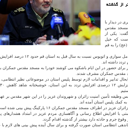
ر از گذشته
 در دیدار با
 مسجد مقدس
گفت: یكی از
است كه خیل
عج) را به قم
فرمانده ناجا اشاره كرد: تردد خودروهای سبك و سنگین شامل سواری و اتوبوس نسبت به سا
ر برای حضور در این ایام باشكوه می كوشند خودرا به مسجد مقدس جمكران بر
ابحال تدابیر و اقدامات لازم توسط پلیس استان در موضوعاتی نظیر انتظامی، 
و.
تیم.
ی با اشاره به اینكه ۵ هزار نیروی پلیس وظیفه تأمین امنیت زائران و شهروندان عزیز را در این شهر مقدس بر 
فرمانده ناجا با اشاره به اینكه برای تسهیل تردد خودروهای زائران عزیز در اطراف مسجد مقدس جمكران ۱۶ پا
یستی با افزایش اطلاع رسانی و آگاهسازی مردم عزیز در امتداد هشدارهای پ
 وقوع جرم و حادثه دارد بیشتر از گذشته اقدام گردد.
ی انتظامی استان صورت گرفته و برای سال آینده پیش بینی های لازم با ع