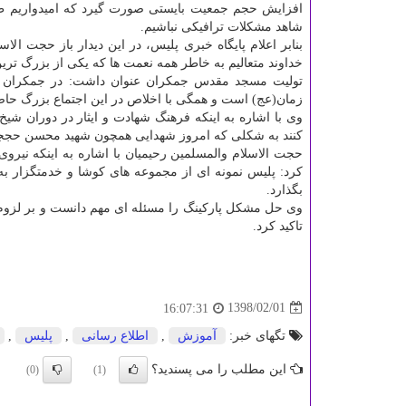
افزایش حجم جمعیت بایستی صورت گیرد كه امیدواریم طی س
شاهد مشكلات ترافیكی نباشیم.
بنابر اعلام پایگاه خبری پلیس، در این دیدار باز حجت
خداوند متعالیم به خاطر همه نعمت ها كه یكی از بزرگ ترین
تولیت مسجد مقدس جمكران عنوان داشت: در جمكران شا
زمان(عج) است و همگی با اخلاص در این اجتماع بزرگ حا
وی با اشاره به اینكه فرهنگ شهادت و ایثار در دوران شیخ
كنند به شكلی كه امروز شهدایی همچون شهید محسن حججی 
حجت الاسلام والمسلمین رحیمیان با اشاره به اینكه نی
كرد: پلیس نمونه ای از مجموعه های كوشا و خدمتگزار ب
بگذارد.
وی حل مشكل پاركینگ را مسئله ای مهم دانست و بر لزو
تاكید كرد.
1398/02/01
16:07:31
تگهای خبر:
آموزش
,
اطلاع رسانی
,
پلیس
,
این مطلب را می پسندید؟
(0)
(1)