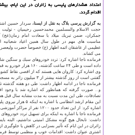
امتداد هشدارهای پلیسی به زائران در این ایام، بیشت
اقدام گردد.
به گزارش پرسی بلاگ به نقل از ایسنا،
سردار حسین اشتری
حجت الاسلام والمسلمین محمدحسین رحیمیان - تولیت
جمكران، ضمن تبریك میلاد با سعادت امام زمان(عج) 
مناسبت های مهم در طول سال همین اعیاد شعبانیه 
عظیمی از عاشقان ائمه اطهار (ع) خصوصاً حضرت ولیعصر (
می كشاند.
داده است و طی ۲۴ ساعت گذشته، ۱۶۰ هزار خودرو به قم تردد داشته اند.
وی اشاره كرد: كاروان هایی هستند كه از اقصی نقاط كشو
گفتنی است از روز گذشته بیشتر از ۳ میلیون زائر به مسجد مقدس جمكران مشرف شدند.
فرمانده ناجا در ادامه اظهار داشت: طی دو هفته گذشته ت
تصادفات، طی این مدت نسبت به مدت مشابه سال قبل هس
این مقام ارشد انتظام
اشاره كرد: از این تعداد حدود ۱۲۰۰ نفر از مراكز آموزشی به كمك پلیس استان آمده اند.
داشت: تابحال هیچ گونه مشكل امنیتی نداشتیم، البته با
زائران در این ایام كه تأثیر بسزایی در كاهش یا جلوگیری از
اشتری عنوان داشت: اقدامات خوب و منظمی توسط فرمانده