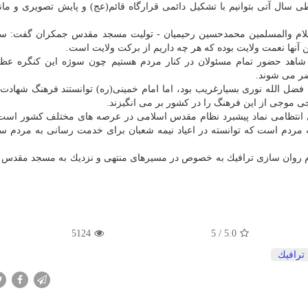
ال آتی بتوانیم با تشكیل دائمی قرارگاه قائم(عج) و پایش تصویری و مانی
 الاسلام والمسلمین محمدحسین رحیمیان - تولیت مسجد مقدس جمكران گفت: س
 آنها نعمت ولایت بوده كه هر چه داریم از بركت ولایت است.
هد حضور تمام مسئولان در كنار مردم هستیم چون سوژه این كنگره عظیم
ضر می شوند.
 فضل الله نوری بسیارغریب بود، اما امام خمینی(ره) توانستند فرهنگ شهادت ر
موجی از این فرهنگ را در كشور بر می انگیزند.
روی انتظامی نماد پیشبرد نظام مقدس اسلامی در عرصه های مختلف كشور است
ه مردم است كه توانسته در اعیاد نیمه شعبان برای خدمت رسانی به مردم س
م روان سازی ترافیك به خصوص در مسیرهای منتهی و نزدیك به مسجد مقدس
5124
/ 5
5.0
ترافیك