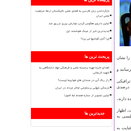
بازگرداندن زبان فارسی به فضای علمی تاجیکستان ارتقاء مرجعیت
علمی ایران
اولین داروی معکوس کردن عوارض پیری تزریق شد
جدیدترین خبر از عینک هوشمند اپل
چرا آنتن گوشیها می پرد؟
پربحث ترین ها
ل قبل به استان قم حدود ۱۲ درصد افزایش را نشان
اهدای جایزه چهره برجسته علمی و فرهنگی جهاد دانشگاهی به
سانند و
شهید لاریجانی
راز رنگ آبی در صندلی های هواپیما چیست؟
ترافیكی
.. صورت گرفته كه همانطور كه اشاره شد با وجود افزایش ۱۲ درصدی افزایش تردد به این استان، خوشبختانه شاهد كاهش ۳۰ درصدی
بارندگی شهابی برساوشی اواخر مرداد در ایران
اولین تصویر از ستاره همدم ابط الجوزا
عهده دارند،
ركینگ پیش بینی شده است، اظهار
جدیدترین ها
لیسی به
نایت به