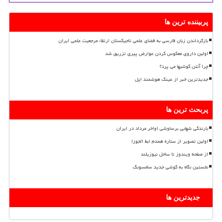
پربیننده ترین ها
بازگرداندن زبان فارسی به فضای علمی تاجیکستان ارتقاء مرجعیت علمی ایران
اولین داروی معکوس کردن عوارض پیری تزریق شد
چرا آنتن گوشیها می پرد؟
جدیدترین خبر از عینک هوشمند اپل
پربحث ترین ها
بارندگی شهابی برساوشی اواخر مرداد در ایران
اولین تصویر از ستاره همدم ابط الجوزا
از صفحه ویندوز تا ساحل نیوزیلند
نخستین نگاه به گوشی جدید سامسونگ
جدیدترین ها