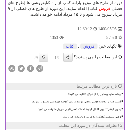
دوره از طرح های توزیع یارانه کتاب از راه کتابفروشی ها (طرح های
فصلی
فروش
کتاب) اقدام نمایند. این دوره از طرح های فصلی از ۹
مرداد شروع می شود و تا ۱۵ مرداد ادامه خواهد داشت.
1400/05/05
12:39:12
1353
/ 5
5.0
تگهای خبر:
فروش
,
كتاب
این مطلب را می پسندید؟
(0)
(1)
تازه ترین مطالب مرتبط
برنامه های ویندوز را از گوگل دانلود می کنید؟
کسب مدال اتحادیه جهانی ریاضی توسط دانش آموخته مهندسی کامپیوتر شریف
بدون اینترنت بین الملل ارایه خدمات تعمیرکاران موبایل متوقف می شود
وقتی شیطنت کودکانه به درس دین داری می رسد
نظرات بینندگان در مورد این مطلب