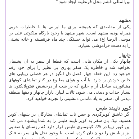
بین‌المللی قشم محل قرنطینه ایجاد شود.”
مشهد
یکی از مقاصدی که همیشه برای ما ایرانی ها با خاطرات خوبی
همراه بوده، مشهد است. شهر مشهد با وجود بارگاه ملکوتی علی بن
موسی الرضا (ع) می تواند خستگی چند ماه قرننطینه و خانه نشینی
را به دست فراموشی بسپارد.
چابهار
چابهار
یکی از مکان هایی است که قطعا از سفر به آن پشیمان
نخواهید شد و خاطره یک سفر بهاری بی نظیر را برای خود رقم
خواهید زد. این خطه چهار فصل دل انگیز در هر فصلی زیبایی های
خاص خودش را دارد. با آب و هوای مطبوع در کنار تماشای کوههای
مینیاتوری، ساحل آرام خلیج که در شب از درخشش فیتوپلانکتون ها
بسیار جذاب و دیدنی می شود، تالاب لیپار، بازار چابهار و دهها منطقه
دیدنی آن، سفر به یاد ماندنی دلنشینی را تجربه خواهید کرد.
کویر نایبند طبس
اگر عاشق کویرگردی و حس ناب تماشای ستارگان در شبهای کویر
هستید، تیک بان سفر به کویر نایبند طبس را به شما پیشنهاد می کند.
این کویر زیبا در 225 کیلومتری طبس قرار دارد که روستای با صفایی
نیز زیباییش را دو چندان کرده است. با وجود نخل های سر به فلک