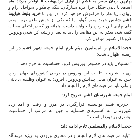
بهترین زمان سفر به قشم از اوایل اردیبهشت تا اواخر مرداد ماه
است.
با دیدن جنگل حرا، دره ستارگان، تنگه چاهکو و سواحل آرام و
زیبای دریا بهار را فراموش خواهید کرد. در بهار با
خرید بلیط هواپیما
قشم
شانس خرید میوه گواوا را که یکی از خوش طعم ترین میوه
های بهاری این جزیره را خواهید داشت. همانطور که در ابتدای مطلب
گفته شد، سفر به این مقاصد را باید به بعد از ریشه کن شدن ویروس
کرونا از کشور موکول کرد.
حجت‌الاسلام و المسلمین میثم تارم امام جمعه شهر قشم
در این
زمینه اظهار داشت:
“مسئولان باید در خصوص ویروس کرونا حساسیت به خرج دهند.”
وی با اشاره به تلفات این ویروس در برخی کشورهای جهان بویژه
چین به عنوان محل پیدایش ویروس، افزود: به عنوان وظیفه‌ای دینی
و ولی باید مراقبت‌های لازم را انجام داد.
امام جمعه شهرستان قشم تصریح کرد:
“جزیره قشم بواسطه قرارگیری در مرز و رفت و آمد زیاد
شهروندان به کشورهای همسایه و چین به مراتب از حساسیت
بیشتری برخوردار است.”
حجت‌الاسلام والمسلمین تارم ادامه داد:
“باید مراقبت ‌های لازم انجام و در مجاری ورودی به ویژه فرودگاه