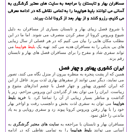
مسافران بهار و تابستان با مراجعه به سایت های معتبر گرشگری به
آسانی می توانند بلیط هواپیما را به تمامی نقاطی كه در ادامه معرفی
می كنیم، رزرو كنند و از بهار بعد از كرونا لذت ببرند.
با شروع فصل زیبای بهار و تابستان بسیاری از مسافران به دلیل
شیوع ویروس کرونا از سفر کردن منصرف می شوند. اما ما در این
مطلب مکان هایی را بیان می کنیم که در هر فصلی از سال زیبایی
های بی بدیلی را به مسافران هدیه می کند. تهیه یک
بلیط هواپیما
می
تواند سفری شاد و مفرح را برای مسافران فصل های بهار و تابستان
رقم بزند.
ایران کشوری پهناور و چهار فصل
همین که از پشت پنجره به منظره بیرون از منزل نگاه می کنند، تصور
می نمایند، دیگر نمی توانند از سفرهای بهاری لذت ببرند. غافل از این
که ایران کشوری پهناور و چهار فصل با چشم اندازهای متنوع و
زیباست. ایران را می توان بعد از گذراندن این ویروس مزاحم، زیر پا
گذاشت و مناظر بسیار زیبایی از آن را تماشا کرد. با
خرید بلیط
هواپیما
می توان به سفری لذت بخش و دلچسب رفت و اواخر بهار
خود را با بهار رفتن ویروس کرونا پیوند زد و سفری رویایی و به یاد
ماندنی را خلق نمود.
مسافران بهار و تابستان با مراجعه به
سایت های معتبر گرشگری
به
آسانی می توانند
بلیط هواپیما
را به تمامی نقاطی که در ادامه