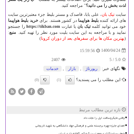
لذت بخش را می دانید؟
" مراجعه کنید.
سایت
تیک بان
، علی بابا، قاصدک و مستر بلیط جزء معتبرترین سایت
های ارائه کننده
بلیط هواپیما
در کشور هستند. برای
خرید بلیط هواپیما
خود می توانید کلمه
تیک بان
یا عبارت
https://tikban.com
را جستجو
نمایید و با مراجعه به این سایت بلیت مورد نظر را تهیه کنید.
منبع
:
(
بهترین مکان ها برای سفرهای بعد از دوران کرونا
)
1400/04/24
15:59:56
2407
/ 5
5.0
تگهای خبر:
رپورتاژ
,
بازار
,
خدمات
این مطلب را می پسندید؟
(0)
(1)
تازه ترین مطالب مرتبط
وقتی مایکروسافت اپل را نجات داد
اهدای جایزه چهره برجسته علمی و فرهنگی جهاد دانشگاهی به شهید لاریجانی
ضعف سیاستگذاری مهم ترین گره کور گلخانه داری ایران