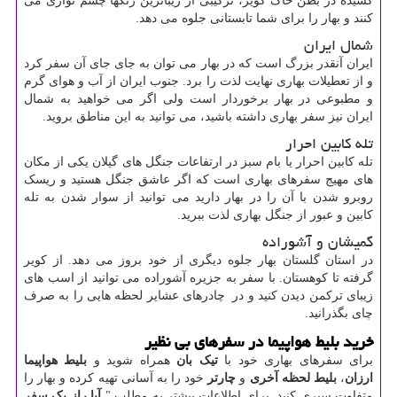
کشیده در بطن خاک کویر، ترکیبی از زیباترین رنگها چشم نوازی می
کنند و بهار را برای شما تابستانی جلوه می دهد.
شمال ایران
ایران آنقدر بزرگ است که در بهار می توان به جای جای آن سفر کرد
و از تعطیلات بهاری نهایت لذت را برد. جنوب ایران از آب و هوای گرم
و مطبوعی در بهار برخوردار است ولی اگر می خواهید به شمال
ایران نیز سفر بهاری داشته باشید، می توانید به این مناطق بروید.
تله کابین احرار
تله کابین احرار یا بام سبز در ارتفاعات جنگل های گیلان یکی از مکان
های مهیج سفرهای بهاری است که اگر عاشق جنگل هستید و ریسک
روبرو شدن با آن را در بهار دارید می توانید از سوار شدن به تله
کابین و عبور از جنگل بهاری لذت ببرید.
گمیشان و آشوراده
در استان گلستان بهار جلوه دیگری از خود بروز می دهد. از کویر
گرفته تا کوهستان. با سفر به جزیره آشوراده می توانید از اسب های
زیبای ترکمن دیدن کنید و در چادرهای عشایر لحظه هایی را به صرف
چای بگذرانید.
خرید بلیط هواپیما در سفرهای بی نظیر
برای سفرهای بهاری خود با
تیک بان
همراه شوید و
بلیط هواپیما
ارزان
،
بلیط لحظه آخری
و
چارتر
خود را به آسانی تهیه کرده و بهار را
متفاوت سپری کنید. برای اطلاعات بیشتر به مطلب "
آیا راز یک سفر